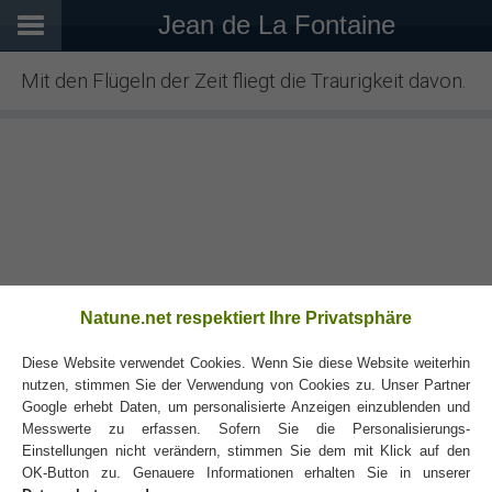
Jean de La Fontaine
Mit den Flügeln der Zeit fliegt die Traurigkeit davon.
Natune.net respektiert Ihre Privatsphäre
Diese Website verwendet Cookies. Wenn Sie diese Website weiterhin
nutzen, stimmen Sie der Verwendung von Cookies zu. Unser Partner
Google erhebt Daten, um personalisierte Anzeigen einzublenden und
Messwerte zu erfassen. Sofern Sie die Personalisierungs-
Einstellungen nicht verändern, stimmen Sie dem mit Klick auf den
Weitere Autoren
OK-Button zu. Genauere Informationen erhalten Sie in unserer