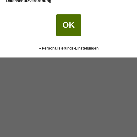
Datenschutzverordnung
.
Darstellung:
Klassisch
|
Mobil
Datenschutz
OK
» Personalisierungs-Einstellungen