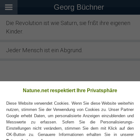
Georg Büchner
Die Revolution ist wie Saturn, sie frißt ihre eigenen
Kinder.
Jeder Mensch ist ein Abgrund.
Natune.net respektiert Ihre Privatsphäre
Diese Website verwendet Cookies. Wenn Sie diese Website weiterhin
nutzen, stimmen Sie der Verwendung von Cookies zu. Unser Partner
Google erhebt Daten, um personalisierte Anzeigen einzublenden und
Messwerte zu erfassen. Sofern Sie die Personalisierungs-
Einstellungen nicht verändern, stimmen Sie dem mit Klick auf den
OK-Button zu. Genauere Informationen erhalten Sie in unserer