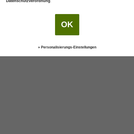
Datenschutzverordnung
.
Weitere Autoren
OK
Darstellung:
Klassisch
|
Mobil
Datenschutz
» Personalisierungs-Einstellungen