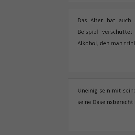
Das
Alter
hat auch g
Beispiel verschütte
Alkohol
, den man tri
Uneinig sein mit sei
seine Daseinsberecht