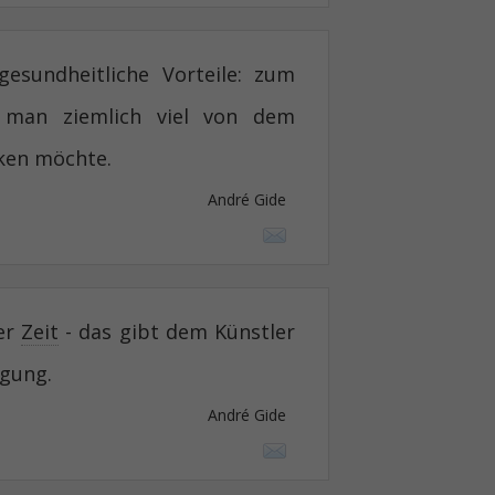
esundheitliche Vorteile: zum
t man ziemlich viel von dem
nken möchte.
André Gide
ner
Zeit
- das gibt dem Künstler
igung.
André Gide