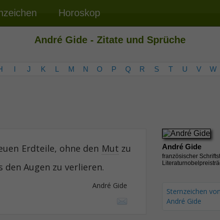
nzeichen
Horoskop
André Gide - Zitate und Sprüche
H
I
J
K
L
M
N
O
P
Q
R
S
T
U
V
W
euen Erdteile, ohne den
Mut
zu
André Gide
französischer Schriftst
Literaturnobelpreistr
 den Augen zu verlieren.
André Gide
Sternzeichen vo
André Gide