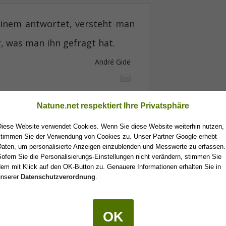
inem antwortet, versteht man
, was man ihn gefragt hat.
André Gide
Natune.net respektiert Ihre Privatsphäre
en, muss man sich von dem, was
Diese Website verwendet Cookies. Wenn Sie diese Website weiterhin nutzen,
stimmen Sie der Verwendung von Cookies zu. Unser Partner Google erhebt
s entfernen, nachdem man es
Daten, um personalisierte Anzeigen einzublenden und Messwerte zu erfassen.
ofern Sie die Personalisierungs-Einstellungen nicht verändern, stimmen Sie
 von den Ländern, den Menschen
em mit Klick auf den OK-Button zu. Genauere Informationen erhalten Sie in
unserer
Datenschutzverordnung
.
André Gide
OK