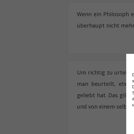
Wenn ein Philosoph e
überhaupt nicht mehr
Um richtig zu urteil
man beurteilt, etwa
S
geliebt hat. Das gilt
d
und von einem selbst.