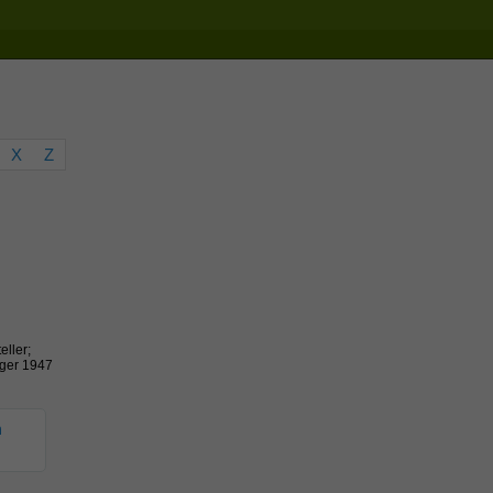
X
Z
eller;
äger 1947
n