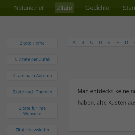
Natune.net
Zitate
Gedichte
Ster
G
A
B
C
D
E
F
Zitate Home
5 Zitate per Zufall
Zitate nach Autoren
Man entdeckt keine n
Zitate nach Themen
haben,
alte
Küsten aus
Zitate für Ihre
Webseite
Zitate Newsletter