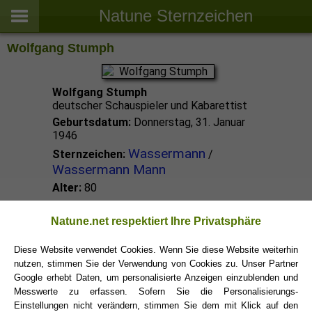
Natune Sternzeichen
Wolfgang Stumph
Wolfgang Stumph
deutscher Schauspieler und Kabarettist
Geburtsdatum:
Donnerstag, 31. Januar
1946
Wassermann
Sternzeichen:
/
Wassermann Mann
Alter:
80
Wassermann Promis
Natune.net respektiert Ihre Privatsphäre
Diese Website verwendet Cookies. Wenn Sie diese Website weiterhin
nutzen, stimmen Sie der Verwendung von Cookies zu. Unser Partner
Wassermann Sternzeichen
Google erhebt Daten, um personalisierte Anzeigen einzublenden und
Messwerte zu erfassen. Sofern Sie die Personalisierungs-
Einstellungen nicht verändern, stimmen Sie dem mit Klick auf den