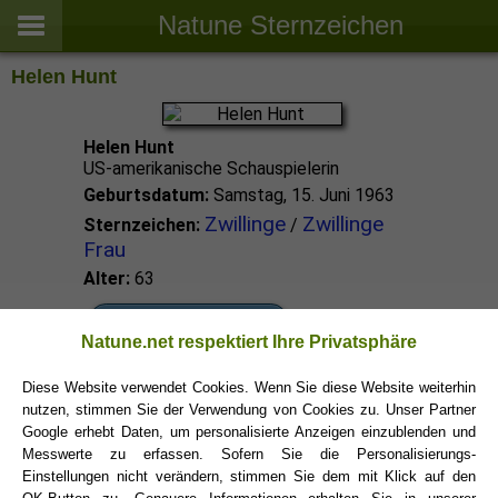
Natune Sternzeichen
Helen Hunt
Helen Hunt
US-amerikanische Schauspielerin
Geburtsdatum:
Samstag, 15. Juni 1963
Zwillinge
Zwillinge
Sternzeichen:
/
Frau
Alter:
63
Zwillinge Promis
Natune.net respektiert Ihre Privatsphäre
Diese Website verwendet Cookies. Wenn Sie diese Website weiterhin
Zwillinge Sternzeichen
nutzen, stimmen Sie der Verwendung von Cookies zu. Unser Partner
Google erhebt Daten, um personalisierte Anzeigen einzublenden und
Messwerte zu erfassen. Sofern Sie die Personalisierungs-
Einstellungen nicht verändern, stimmen Sie dem mit Klick auf den