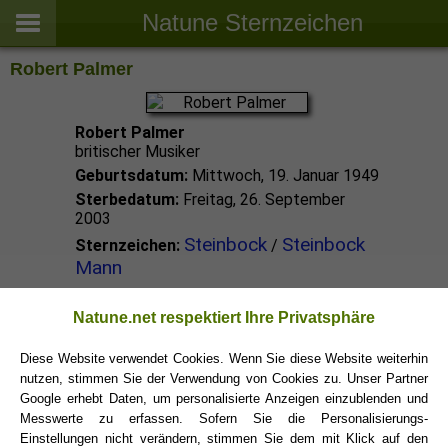
Natune Sternzeichen
Robert Palmer
Robert Palmer
britischer Musiker
Geburtsdatum:
Mittwoch, 19. Januar 1949
Sterbedatum:
Freitag, 26. September
2003
Steinbock
Steinbock
Sternzeichen:
/
Mann
Steinbock Promis
Natune.net respektiert Ihre Privatsphäre
Diese Website verwendet Cookies. Wenn Sie diese Website weiterhin
nutzen, stimmen Sie der Verwendung von Cookies zu. Unser Partner
Steinbock Sternzeichen
Google erhebt Daten, um personalisierte Anzeigen einzublenden und
Messwerte zu erfassen. Sofern Sie die Personalisierungs-
Einstellungen nicht verändern, stimmen Sie dem mit Klick auf den