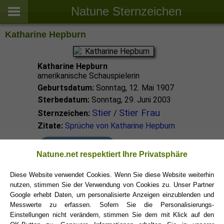
Natune Sternzeichen
Katharine Hepburn
Katharine Hepburn
amerikanische Schauspielerin
Geburtsdatum:
Sonntag, 12. Mai 1907
Sterbedatum:
Sonntag, 29. Juni 2003
Stier
Stier Frau
Sternzeichen:
/
Zitate:
Sprüche von Katharine Hepburn
Stier Promis
Natune.net respektiert Ihre Privatsphäre
Diese Website verwendet Cookies. Wenn Sie diese Website weiterhin
Stier Sternzeichen
nutzen, stimmen Sie der Verwendung von Cookies zu. Unser Partner
Google erhebt Daten, um personalisierte Anzeigen einzublenden und
Messwerte zu erfassen. Sofern Sie die Personalisierungs-
Einstellungen nicht verändern, stimmen Sie dem mit Klick auf den