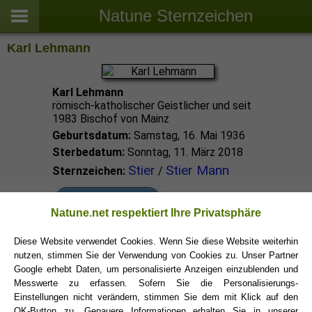
Natune Sternzeichen
Karl Lehmann
Karl Lehmann
römisch-katholischer Geistlicher und seit
1983 Bischof von Mainz
Geburtsdatum:
Samstag, 16. Mai 1936
Sterbedatum:
Sonntag, 11. März 2018
Stier
Stier Mann
Sternzeichen:
/
Stier Promis
Natune.net respektiert Ihre Privatsphäre
Diese Website verwendet Cookies. Wenn Sie diese Website weiterhin
Stier Sternzeichen
nutzen, stimmen Sie der Verwendung von Cookies zu. Unser Partner
Google erhebt Daten, um personalisierte Anzeigen einzublenden und
Messwerte zu erfassen. Sofern Sie die Personalisierungs-
Einstellungen nicht verändern, stimmen Sie dem mit Klick auf den
OK-Button zu. Genauere Informationen erhalten Sie in unserer