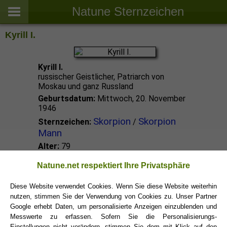
Natune Sternzeichen
Kyrill I.
Kyrill I.
russischer Geistlicher, Patriarch von
Moskau und ganz Russland
Geburtsdatum:
Mittwoch, 20. November
1946
Skorpion
Skorpion
Sternzeichen:
/
Mann
Alter:
79
Natune.net respektiert Ihre Privatsphäre
Skorpion Promis
Diese Website verwendet Cookies. Wenn Sie diese Website weiterhin
nutzen, stimmen Sie der Verwendung von Cookies zu. Unser Partner
Skorpion Sternzeichen
Google erhebt Daten, um personalisierte Anzeigen einzublenden und
Messwerte zu erfassen. Sofern Sie die Personalisierungs-
Einstellungen nicht verändern, stimmen Sie dem mit Klick auf den