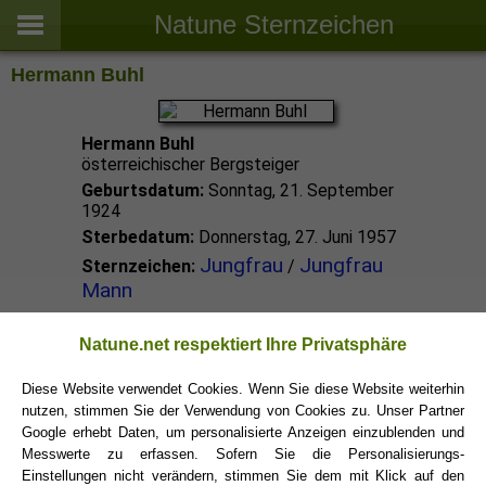
Natune Sternzeichen
Hermann Buhl
Hermann Buhl
österreichischer Bergsteiger
Geburtsdatum:
Sonntag, 21. September
1924
Sterbedatum:
Donnerstag, 27. Juni 1957
Jungfrau
Jungfrau
Sternzeichen:
/
Mann
Jungfrau Promis
Natune.net respektiert Ihre Privatsphäre
Diese Website verwendet Cookies. Wenn Sie diese Website weiterhin
nutzen, stimmen Sie der Verwendung von Cookies zu. Unser Partner
Jungfrau Sternzeichen
Google erhebt Daten, um personalisierte Anzeigen einzublenden und
Messwerte zu erfassen. Sofern Sie die Personalisierungs-
Einstellungen nicht verändern, stimmen Sie dem mit Klick auf den