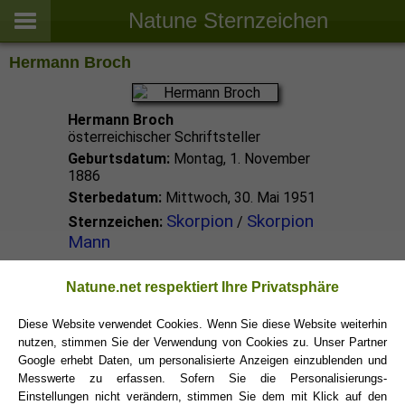
Natune Sternzeichen
Hermann Broch
Hermann Broch
österreichischer Schriftsteller
Geburtsdatum:
Montag, 1. November
1886
Sterbedatum:
Mittwoch, 30. Mai 1951
Skorpion
Skorpion
Sternzeichen:
/
Mann
Skorpion Promis
Natune.net respektiert Ihre Privatsphäre
Diese Website verwendet Cookies. Wenn Sie diese Website weiterhin
nutzen, stimmen Sie der Verwendung von Cookies zu. Unser Partner
Skorpion Sternzeichen
Google erhebt Daten, um personalisierte Anzeigen einzublenden und
Messwerte zu erfassen. Sofern Sie die Personalisierungs-
Einstellungen nicht verändern, stimmen Sie dem mit Klick auf den