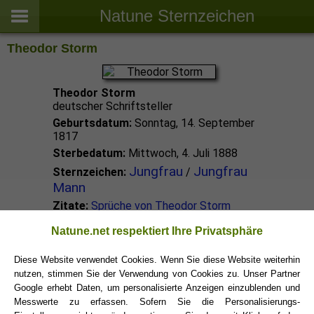
Natune Sternzeichen
Theodor Storm
Theodor Storm
deutscher Schriftsteller
Geburtsdatum:
Sonntag, 14. September
1817
Sterbedatum:
Mittwoch, 4. Juli 1888
Jungfrau
Jungfrau
Sternzeichen:
/
Mann
Zitate:
Sprüche von Theodor Storm
Natune.net respektiert Ihre Privatsphäre
Jungfrau Promis
Diese Website verwendet Cookies. Wenn Sie diese Website weiterhin
nutzen, stimmen Sie der Verwendung von Cookies zu. Unser Partner
Jungfrau Sternzeichen
Google erhebt Daten, um personalisierte Anzeigen einzublenden und
Messwerte zu erfassen. Sofern Sie die Personalisierungs-