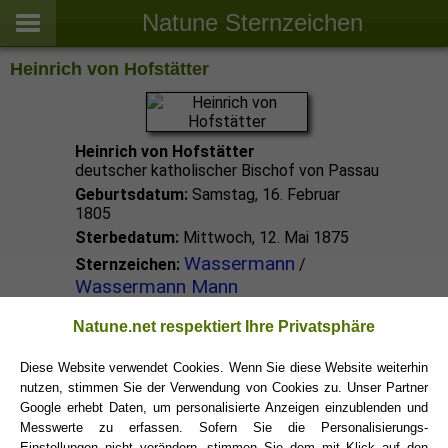
Natune Sternzeichen
Heinrich von Hofstätter
Heinrich von Hofstätter
deutscher katholischer Bischof von Passau
Geburtsdatum:
Samstag, 16. Februar
1805
Sterbedatum:
Mittwoch, 12. Mai 1875
Wassermann
Sternzeichen:
/
Wassermann Mann
Natune.net respektiert Ihre Privatsphäre
Wassermann Promis
Diese Website verwendet Cookies. Wenn Sie diese Website weiterhin
nutzen, stimmen Sie der Verwendung von Cookies zu. Unser Partner
Wassermann Sternzeichen
Google erhebt Daten, um personalisierte Anzeigen einzublenden und
Messwerte zu erfassen. Sofern Sie die Personalisierungs-
Einstellungen nicht verändern, stimmen Sie dem mit Klick auf den