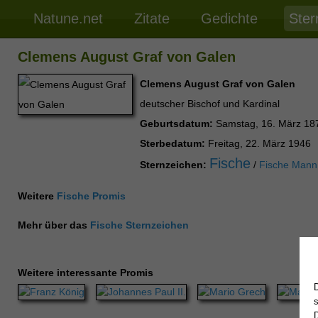
Natune.net
Zitate
Gedichte
Ster
Clemens August Graf von Galen
Clemens August Graf von Galen
deutscher Bischof und Kardinal
Geburtsdatum:
Samstag, 16. März 18
Sterbedatum:
Freitag, 22. März 1946
Fische
Sternzeichen:
/
Fische Mann
Weitere
Fische Promis
Mehr über das
Fische Sternzeichen
Weitere interessante Promis