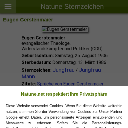
Natune Sternzeichen
Eugen Gerstenmaier
Eugen Gerstenmaier
evangelischer Theologe,
Widerstandskämpfer und Politiker (CDU)
Geburtsdatum:
Samstag, 25. August 1906
Sterbedatum:
Donnerstag, 13. März 1986
Jungfrau
Jungfrau
Sternzeichen:
/
Mann
Zitate:
Sprüche von Eugen Gerstenmaier
Natune.net respektiert Ihre Privatsphäre
Jungfrau Promis
Diese Website verwendet Cookies. Wenn Sie diese Website weiterhin
nutzen, stimmen Sie der Verwendung von Cookies zu. Unser Partner
Jungfrau Sternzeichen
Google erhebt Daten, um personalisierte Anzeigen einzublenden und
Messwerte zu erfassen. Sofern Sie die Personalisierungs-