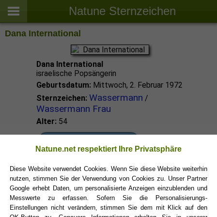
Natune Sternzeichen
Dana International
Dana International
israelische Popsängerin
Geburtsdatum:
Mittwoch, 2. Februar 1972
Wassermann
Sternzeichen:
/
Wassermann Frau
Alter:
54
Wassermann Promis
Natune.net respektiert Ihre Privatsphäre
Diese Website verwendet Cookies. Wenn Sie diese Website weiterhin
Wassermann Sternzeichen
nutzen, stimmen Sie der Verwendung von Cookies zu. Unser Partner
Google erhebt Daten, um personalisierte Anzeigen einzublenden und
Messwerte zu erfassen. Sofern Sie die Personalisierungs-
Einstellungen nicht verändern, stimmen Sie dem mit Klick auf den