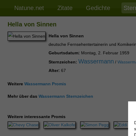
Natune.net
Zitate
Gedichte
Ster
Hella von Sinnen
Hella von Sinnen
deutsche Fernsehentertainerin und Komikeri
Geburtsdatum:
Montag, 2. Februar 1959
Wassermann
Sternzeichen:
/
Wasserm
Alter:
67
Weitere
Wassermann Promis
Mehr über das
Wassermann Sternzeichen
Weitere interessante Promis