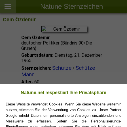
Natune Sternzeichen
Cem Özdemir
Cem Özdemir
deutscher Politiker (Bündnis 90/Die
Grünen)
Geburtsdatum:
Dienstag, 21. Dezember
1965
Schütze
Schütze
Sternzeichen:
/
Mann
Alter:
60
Natune.net respektiert Ihre Privatsphäre
Schütze Promis
Diese Website verwendet Cookies. Wenn Sie diese Website weiterhin
nutzen, stimmen Sie der Verwendung von Cookies zu. Unser Partner
Schütze Sternzeichen
Google erhebt Daten, um personalisierte Anzeigen einzublenden und
Messwerte zu erfassen. Sofern Sie die Personalisierungs-
Einstellungen nicht verändern, stimmen Sie dem mit Klick auf den