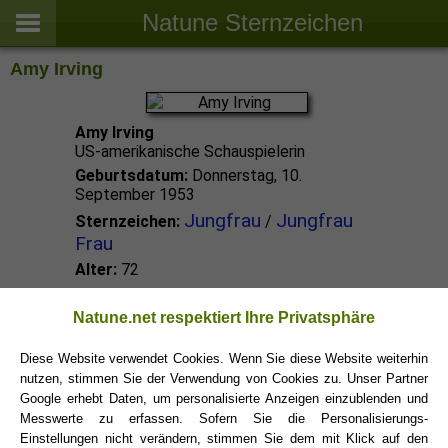
Natune Sternzeichen
Amy Irving
Amy Irving
US-amerikanische Schauspielerin
Geburtsdatum:
Donnerstag, 10.
September 1953
Jungfrau
Jungfrau
Sternzeichen:
/
Frau
Alter:
72
Jungfrau Promis
Natune.net respektiert Ihre Privatsphäre
Diese Website verwendet Cookies. Wenn Sie diese Website weiterhin
nutzen, stimmen Sie der Verwendung von Cookies zu. Unser Partner
Jungfrau Sternzeichen
Google erhebt Daten, um personalisierte Anzeigen einzublenden und
Messwerte zu erfassen. Sofern Sie die Personalisierungs-
Einstellungen nicht verändern, stimmen Sie dem mit Klick auf den