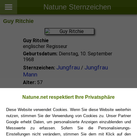
Natune Sternzeichen
Guy Ritchie
Guy Ritchie
englischer Regisseur
Geburtsdatum:
Dienstag, 10. September
1968
Jungfrau
Jungfrau
Sternzeichen:
/
Mann
Alter:
57
Jungfrau Promis
Natune.net respektiert Ihre Privatsphäre
Diese Website verwendet Cookies. Wenn Sie diese Website weiterhin
nutzen, stimmen Sie der Verwendung von Cookies zu. Unser Partner
Jungfrau Sternzeichen
Google erhebt Daten, um personalisierte Anzeigen einzublenden und
Messwerte zu erfassen. Sofern Sie die Personalisierungs-
Einstellungen nicht verändern, stimmen Sie dem mit Klick auf den