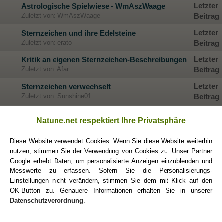
Letzter
Astrologische Spielwiese - WmAszWaage
Zuletzt von: WmAszWaage
Beitrag
Letzter
Sternzeichen und ihre Edelsteine
Zuletzt von: erato
Beitrag
Letzter
Kritik an eigenen Sternzeichen-Beschreibungen
Zuletzt von: Afar
Beitrag
Letzter
Sternzeichen verwechselt
Zuletzt von: Sunshine01
Beitrag
Sind einige Sternzeichen dazu bestimmt allein
Letzter
Natune.net respektiert Ihre Privatsphäre
zu sein?
Beitrag
Zuletzt von: Tscharlie
Diese Website verwendet Cookies. Wenn Sie diese Website weiterhin
Letzter
Sternzeichen und das Mysteriöse
nutzen, stimmen Sie der Verwendung von Cookies zu. Unser Partner
Zuletzt von: Liebende
Beitrag
Google erhebt Daten, um personalisierte Anzeigen einzublenden und
Messwerte zu erfassen. Sofern Sie die Personalisierungs-
Letzter
Der persönliche Venuscode, Archetyp, Begleiter
Einstellungen nicht verändern, stimmen Sie dem mit Klick auf den
Zuletzt von: TräumendesWasser
Beitrag
OK-Button zu. Genauere Informationen erhalten Sie in unserer
Datenschutzverordnung
.
Was machen die versch. Sternzeichen um sich
Letzter
selber aus einem Tief zu ziehen?
Beitrag
Zuletzt von: Lumen200695