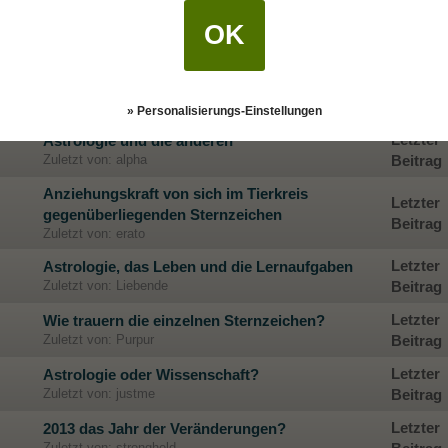
OK
Letzter
Das typische Sternzeichen ...!
Zuletzt von: Astroaqua
Beitrag
Letzter
Freiräume einzelner Sternzeichen
Zuletzt von: Lumen200695
Beitrag
» Personalisierungs-Einstellungen
Letzter
Astrologie und die anderen
Zuletzt von: alpha
Beitrag
Anziehungskraft von sich im Tierkreis
Letzter
gegenüberliegenden Sternzeichen
Beitrag
Zuletzt von: erato
Letzter
Astrologie, das Leben und die Lernaufgaben
Zuletzt von: Liebende
Beitrag
Letzter
Wie trauern die einzelnen Sternzeichen?
Zuletzt von: Purpur
Beitrag
Letzter
Astrologie oder Wissenschaft?
Zuletzt von: justme
Beitrag
Letzter
2013 das Jahr der Veränderungen?
Zuletzt von: stronghold