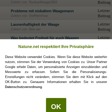
Zuletzt von: RyokanWaage2003
Beitrag
Letzter
Probleme mit eiskaltem Waagemann
Zuletzt von: Steffiemimax
Beitrag
Letzter
Launenhaftigkeit der Waage
Zuletzt von: libra aer
Beitrag
Letzter
Was bedeutet Freiheit für euch Waagen
Zuletzt von: Pünktchen
Beitrag
Natune.net respektiert Ihre Privatsphäre
Letzter
Die drei Dekaden der Waage
Zuletzt von: Melia
Beitrag
Diese Website verwendet Cookies. Wenn Sie diese Website weiterhin
nutzen, stimmen Sie der Verwendung von Cookies zu. Unser Partner
Letzter
Kennt noch jemand untypische Waagen?
Google erhebt Daten, um personalisierte Anzeigen einzublenden und
Zuletzt von: buddhatiger
Beitrag
Messwerte zu erfassen. Sofern Sie die Personalisierungs-
Einstellungen nicht verändern, stimmen Sie dem mit Klick auf den
Letzter
Waagemänner zu sensibel?
OK-Button zu. Genauere Informationen erhalten Sie in unserer
Zuletzt von: Capricorn21
Beitrag
Datenschutzverordnung
.
Waage-Mann redet nicht mit mir über
Letzter
gesundheitliche Probleme
Beitrag
Zuletzt von: WM1973
OK
Letzter
Waage mann deuten