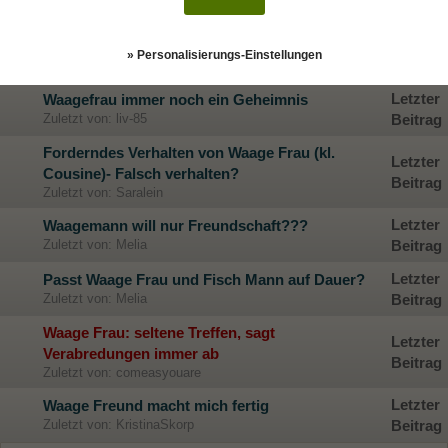
Zuletzt von: blume187
Beitrag
Letzter
Gibt der Waagemann mir noch eine Chance?
» Personalisierungs-Einstellungen
Zuletzt von: Royce Da 2'9
Beitrag
Letzter
Waagefrau immer noch ein Geheimnis
Zuletzt von: liv-85
Beitrag
Forderndes Verhalten von Waage Frau (kl.
Letzter
Cousine)- Falsch verhalten?
Beitrag
Zuletzt von: Saralein
Letzter
Waagemann will nur Freundschaft???
Zuletzt von: Melia
Beitrag
Letzter
Passt Waage Frau und Fisch Mann auf Dauer?
Zuletzt von: Melia
Beitrag
Waage Frau: seltene Treffen, sagt
Letzter
Verabredungen immer ab
Beitrag
Zuletzt von: comeasyouare
Letzter
Waage Freund macht mich fertig
Zuletzt von: KristinaSkorp
Beitrag