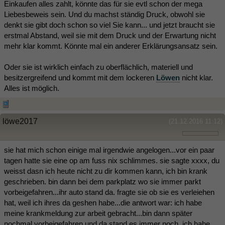
Einkaufen alles zahlt, könnte das für sie evtl schon der mega
Liebesbeweis sein. Und du machst ständig Druck, obwohl sie
denkt sie gibt doch schon so viel Sie kann... und jetzt braucht sie
erstmal Abstand, weil sie mit dem Druck und der Erwartung nicht
mehr klar kommt. Könnte mal ein anderer Erklärungsansatz sein.
Oder sie ist wirklich einfach zu oberflächlich, materiell und
besitzergreifend und kommt mit dem lockeren
Löwen
nicht klar.
Alles ist möglich.
löwe2017
(21.12.2016 11:12)
sie hat mich schon einige mal irgendwie angelogen...vor ein paar
tagen hatte sie eine op am fuss nix schlimmes. sie sagte xxxx, du
weisst dasn ich heute nicht zu dir kommen kann, ich bin krank
geschrieben. bin dann bei dem parkplatz wo sie immer parkt
vorbeigefahren...ihr auto stand da. fragte sie ob sie es verleiehen
hat, weil ich ihres da geshen habe...die antwort war: ich habe
meine krankmeldung zur arbeit gebracht...bin dann später
nochmal vorbeigefahren und da stand es immer noch. ich habe