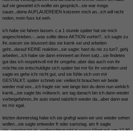
auf sie gewartet ich wollte ein gespräch...sie war mega
sauer...deine AUFLAUEREIEN kotzenm mich an...ich will nicht
reden, mein fuss tut weh.
ich habe sie fahren lassen. c.a 1 stunde später hat sie mich
angeschrieben.-...was sollte diese AKTION vorhin?.. ich sagte zu
ihr..warum sie äöussert das sie karnk sei und arbeiten
geht...darauf KEINE reaktion...sie sagte: hast du nix zu tun?, gehj
arbeiten...ich habe sie dann erinneert an ihren satz...sie findetes
gut das ich respektvoll mit ihr umgehe..aber das auch von ihr
möchte.sie entschuldigte sich später bei mir für ihr verahlten und
sagte es gehe ichr nicht gut, und sie fühle sich von mir
GESTALKT. später schrieb sie: vielleicht brauchen wir beide
wieder mal sex...ich fragte sie: wie lange bist du denn nun wirklich
karnk,,,sie sagte bis miitwoch. am tag danach bin ich dann wieder
vorbeigefahren..ihr auto stand natürlich wieder da...aber dann war
es mir egal.
letzten donnerstag habe ich sie grafrgt wann wir uns wieder sehen
wollen...sie sagte entweder fr oder samstag. am fr sagte
sie...smstag ist ok, weihnachtsmarkt in xxxxx klingt gut. um 12.30