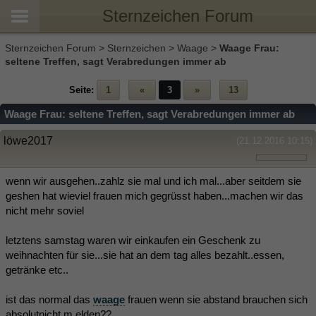
Sternzeichen Forum
Sternzeichen Forum
>
Sternzeichen
>
Waage
>
Waage Frau:
seltene Treffen, sagt Verabredungen immer ab
Seite:
1
«
3
»
13
Waage Frau: seltene Treffen, sagt Verabredungen immer ab
löwe2017
(21.12.2016 10:15)
wenn wir ausgehen..zahlz sie mal und ich mal...aber seitdem sie
geshen hat wieviel frauen mich gegrüsst haben...machen wir das
nicht mehr soviel
letztens samstag waren wir einkaufen ein Geschenk zu
weihnachten für sie...sie hat an dem tag alles bezahlt..essen,
getränke etc..
ist das normal das
waage
frauen wenn sie abstand brauchen sich
absolutnicht m,elden??