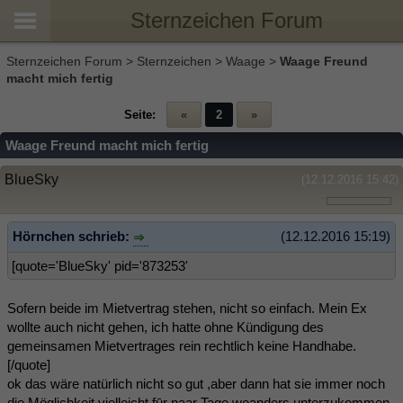
Sternzeichen Forum
Sternzeichen Forum
>
Sternzeichen
>
Waage
>
Waage Freund
macht mich fertig
Seite:
«
2
»
Waage Freund macht mich fertig
BlueSky
(12.12.2016 15:42)
Hörnchen schrieb:
(12.12.2016 15:19)
[quote='BlueSky' pid='873253'
Sofern beide im Mietvertrag stehen, nicht so einfach. Mein Ex
wollte auch nicht gehen, ich hatte ohne Kündigung des
gemeinsamen Mietvertrages rein rechtlich keine Handhabe.
[/quote]
ok das wäre natürlich nicht so gut ,aber dann hat sie immer noch
die Möglichkeit vielleicht fūr paar Tage woanders unterzukommen