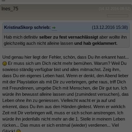
Ines_75
(14.12.2016 08:52)
KristinaSkorp schrieb:
(13.12.2016 15:38)
Hab mich definitiv
selber zu fest vernachlässigt
aber wollte ihn
gleichzeitig auch nicht alleine lassen
und hab geklammert
.
Und genau hier liegt der Fehler, schön, dass Du ihn erkannt hast...
Er muss sich um Dich nicht mehr bemühen. Warum? Weil Du
sowieso ständig verfügbar bist und alles mitmachst. Zeig ihm,
dass Du ein eigenes Leben hast. Wenn er denkt, den Abend lieber
mit der Playstation als mit Dir zu verbringen, gehe raus, triff Dich
mit Freundinnen, umgebe Dich mit Menschen, die Dir gut tun. Ich
würde ihn bewusst alleine lassen und (zumindest versuchen), das
Leben ohne ihn zu geniessen. Vielleicht wacht er ja auf und
erkennt, dass Du ihm aus den Händen gleitest. Wenn er wirklich
Zeit mit Dir verbringen will, muss er sich schon anstrengen. Ich
würde ihn jedenfalls nicht mehr an die 1. Stelle in meinem Leben
rücken... Das muss er sich erstmal (wieder) verdienen... Viel
Glück!