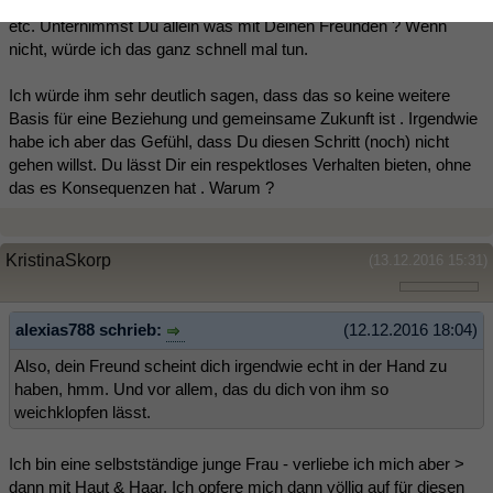
Ballkönigin schon gestellt. Gibt es gemeinsame Unternehmungen
etc. Unternimmst Du allein was mit Deinen Freunden ? Wenn
nicht, würde ich das ganz schnell mal tun.
Ich würde ihm sehr deutlich sagen, dass das so keine weitere
Basis für eine Beziehung und gemeinsame Zukunft ist . Irgendwie
habe ich aber das Gefühl, dass Du diesen Schritt (noch) nicht
gehen willst. Du lässt Dir ein respektloses Verhalten bieten, ohne
das es Konsequenzen hat . Warum ?
KristinaSkorp
(13.12.2016 15:31)
alexias788 schrieb:
(12.12.2016 18:04)
Also, dein Freund scheint dich irgendwie echt in der Hand zu
haben, hmm. Und vor allem, das du dich von ihm so
weichklopfen lässt.
Ich bin eine selbstständige junge Frau - verliebe ich mich aber >
dann mit Haut & Haar. Ich opfere mich dann völlig auf für diesen