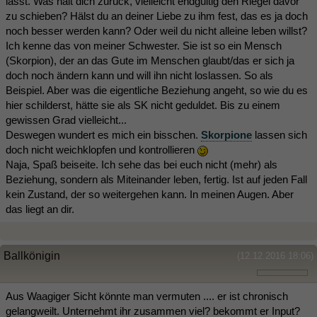
lässt. Was hält dich zurück, vielleicht endgültig den Riegel davor
zu schieben? Hälst du an deiner Liebe zu ihm fest, das es ja doch
noch besser werden kann? Oder weil du nicht alleine leben willst?
Ich kenne das von meiner Schwester. Sie ist so ein Mensch
(Skorpion), der an das Gute im Menschen glaubt/das er sich ja
doch noch ändern kann und will ihn nicht loslassen. So als
Beispiel. Aber was die eigentliche Beziehung angeht, so wie du es
hier schilderst, hätte sie als SK nicht geduldet. Bis zu einem
gewissen Grad vielleicht...
Deswegen wundert es mich ein bisschen.
Skorpione
lassen sich
doch nicht weichklopfen und kontrollieren
Naja, Spaß beiseite. Ich sehe das bei euch nicht (mehr) als
Beziehung, sondern als Miteinander leben, fertig. Ist auf jeden Fall
kein Zustand, der so weitergehen kann. In meinen Augen. Aber
das liegt an dir.
Ballkönigin
(12.12.2016 18:06)
Aus Waagiger Sicht könnte man vermuten .... er ist chronisch
gelangweilt. Unternehmt ihr zusammen viel? bekommt er Input?