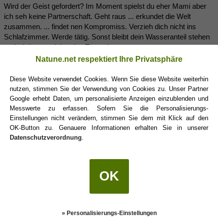
Wird der Geist gefordert? Im Moment spielst du eher Mami aber
ich seh keine Partnerschaft. Geht raus ... erkundet die Welt
zusammen. ... findet nen Kompromiss. Verzieh dich nicht ins
Schlafzimmer. Werde tätig. Sonst bleibt dein Wasseranteil stehen
und wird zum stinkenden Tümpel.
Natune.net respektiert Ihre Privatsphäre
Du sollst ja nicht ertragen. ... da läuft was ganz arg schief.
Playstation und Wassereimer. ... vertragen sich übrigens nicht gut
Diese Website verwendet Cookies. Wenn Sie diese Website weiterhin
.... die meisten Unfälle passieren zu Hause .... Scherz ..... oder
nutzen, stimmen Sie der Verwendung von Cookies zu. Unser Partner
vielleicht doch nicht? ... hach ... gerade stirbt das Ding 100
Google erhebt Daten, um personalisierte Anzeigen einzublenden und
verschiedene Tode.... aber nur ... weil man lesen kann, dass es
Messwerte zu erfassen. Sofern Sie die Personalisierungs-
Dir nicht gutgeht.
Einstellungen nicht verändern, stimmen Sie dem mit Klick auf den
OK-Button zu. Genauere Informationen erhalten Sie in unserer
Datenschutzverordnung
.
Versuch das mal eher mit Absatz eins
DestinyLines
(12.12.2016 21:11)
OK
Für mich klingt es so , als hätte sich bei Euch ein Ungleichgewicht
eingeschlichen und bleibt nun hartnäckig. Meine Fragen hat
» Personalisierungs-Einstellungen