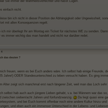
 war Sie immer der Wahrheitsverfechter und hasst Lügen.
s einfach nicht.
eise bin ich nicht in dieser Position der Abhängigkeit oder Ungewissheit, son
ort mit allen Konsequenzen regelt.
 ich mir überlegt Ihr am Montag ein Ticket für nächstes WE zu senden. Dann b
r es immer wichtig das man handelt und nicht nur darüber redet.
4
 ich das deuten ?
mich freuen, wenn es bei Euch anders wäre. Ich selbst hab einige Freunde, d
25 Jahre!) ODER Standesunterschied zu leben versucht haben. Es ging imm
m Alter zeigt sich manchmal erst nach längerer Zeit, weil man das Loch sehr 
ich selbst hab auch auch jüngere Lieben gehabt, v.a. bei Männern war das so, 
d zwischen sieben/acht Jahren und fünfundzwanzig.
Da liegt quasi eine g
rtesystem, und bei Euch kommt offenbar noch eine andere Kultur hinzu und e
ungen, und eben auch ein immenser Unterschied in der Lebens- und Liebeserf