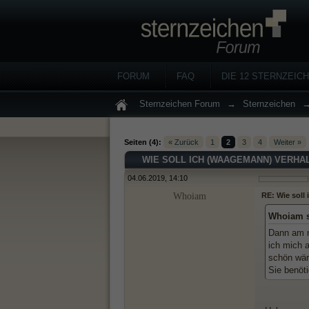
FORUM
FAQ
DIE 12 STERNZEIC
Sternzeichen Forum
→
Sternzeichen
Seiten (4):
« Zurück
1
2
3
4
Weiter »
WIE SOLL ICH (WAAGEMANN) VERHA
04.06.2019, 14:10
Whoiam
RE: Wie soll
Whoiam s
Dann am n
ich mich 
schön wär
Sie benöti