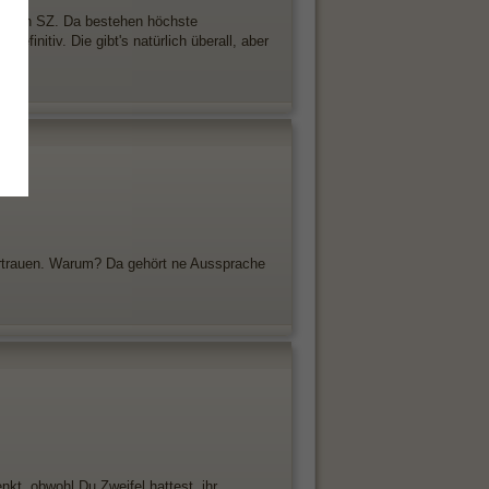
 in den SZ. Da bestehen höchste
efinitiv. Die gibt's natürlich überall, aber
vertrauen. Warum? Da gehört ne Aussprache
nkt, obwohl Du Zweifel hattest, ihr