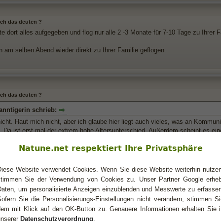
 ich das deuten ?
te dort alles aufgegeben und flog nur alle 2 -3 Monate für 7-10 Tage zu Ihrer F
n am selben Abend wieder direkt zu Ihrer Familie geflogen.
 ich das deuten ?
nntigerin schrieb:
icht. Haut mich nicht, aber ich glaube hier liegt auch vieles, was an Kommunik
e. Da ist erst mal der extrem hohe Altersunterschied. Außerdem scheint es e
ie "Fan" ist, auch einen auf künstlerischer oder intellektueller Ebene. Also -
Natune.net respektiert Ihre Privatsphäre
d, ich seh da v.a. schlicht und einfach ein starkes hierarchisches Gefälle (a
acht es eher schwierig, auf einer Ebene zu kommunizieren. Meine persönlich
Diese Website verwendet Cookies. Wenn Sie diese Website weiterhin nutzen
stimmen Sie der Verwendung von Cookies zu. Unser Partner Google erheb
war nach einer Woche Kennen schon eingezogen? Uff. Gewagt ...)
Daten, um personalisierte Anzeigen einzublenden und Messwerte zu erfassen
Sofern Sie die Personalisierungs-Einstellungen nicht verändern, stimmen Si
chtlich ebenfalls bestehende starke finanzielle Gefälle / bzw. die finanzielle
dem mit Klick auf den OK-Button zu. Genauere Informationen erhalten Sie i
unserer
Datenschutzverordnung
.