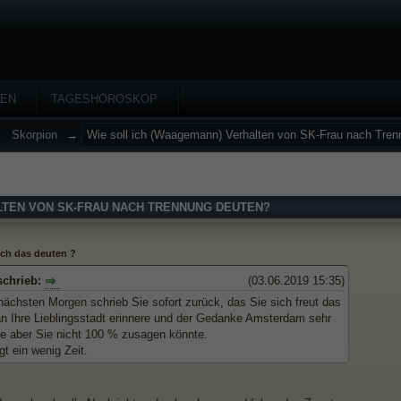
HEN
TAGESHOROSKOP
→
Skorpion
→
Wie soll ich (Waagemann) Verhalten von SK-Frau nach Tren
LTEN VON SK-FRAU NACH TRENNUNG DEUTEN?
 ich das deuten ?
chrieb:
(03.06.2019 15:35)
ächsten Morgen schrieb Sie sofort zurück, das Sie sich freut das
an Ihre Lieblingsstadt erinnere und der Gedanke Amsterdam sehr
e aber Sie nicht 100 % zusagen könnte.
gt ein wenig Zeit.