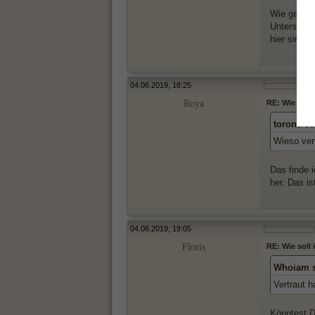
Wie gesagt
Unterschied
hier sind s
04.06.2019, 18:25
Roya
RE: Wie soll
torona sc
Wieso ver
Das finde 
her. Das is
04.06.2019, 19:05
Floris
RE: Wie soll
Whoiam s
Vertraut h
Könntest D