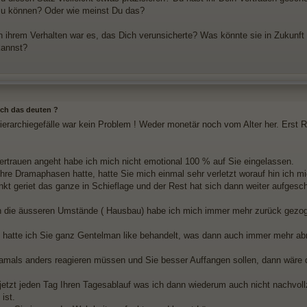
zu können? Oder wie meinst Du das?
 ihrem Verhalten war es, das Dich verunsicherte? Was könnte sie in Zukunft 
kannst?
 ich das deuten ?
ierarchiegefälle war kein Problem ! Weder monetär noch vom Alter her. Erst R
rtrauen angeht habe ich mich nicht emotional 100 % auf Sie eingelassen.
hre Dramaphasen hatte, hatte Sie mich einmal sehr verletzt worauf hin ich 
kt geriet das ganze in Schieflage und der Rest hat sich dann weiter aufgesch
 die äusseren Umstände ( Hausbau) habe ich mich immer mehr zurück gezoge
hatte ich Sie ganz Gentelman like behandelt, was dann auch immer mehr a
damals anders reagieren müssen und Sie besser Auffangen sollen, dann wäre d
 jetzt jeden Tag Ihren Tagesablauf was ich dann wiederum auch nicht nachvol
 ist.