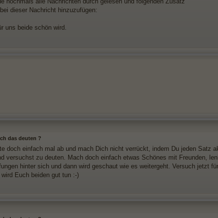
e nochmals alle Nachrichten durch gelesen und folgenden Zusatz
bei dieser Nachricht hinzuzufügen:
ür uns beide schön wird.
 ich das deuten ?
te doch einfach mal ab und mach Dich nicht verrückt, indem Du jeden Satz ak
nd versuchst zu deuten. Mach doch einfach etwas Schönes mit Freunden, lenk
fungen hinter sich und dann wird geschaut wie es weitergeht. Versuch jetzt für
wird Euch beiden gut tun :-)