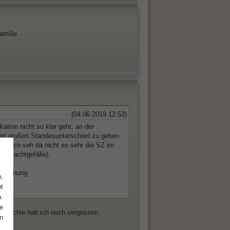
amilie.
(04.06.2019 12:53)
ation nicht so klar geht, an der
inen großen Standesunterschied zu geben
 hm. Ich seh da nicht so sehr die SZ im
uch Machtgefälle).
e Meinung.
,
t
.
e
 Hierarchie hab ich noch vergessen.
n