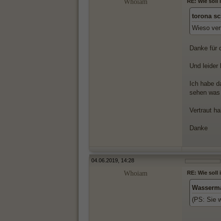
Whoiam
RE: Wie soll
torona sc
Wieso ver
Danke für 
Und leider 
Ich habe d
sehen was 
Vertraut ha
Danke
04.06.2019, 14:28
Whoiam
RE: Wie soll
Wasserma
(PS: Sie 