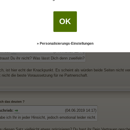
: In meinen Augen ist eher hier der Punkt, an dem das Rad sich dreht, nicht
e auf vielen Beziehungs-Ebenen. Evtl. sogar Abhängigkeiten. Hierarchien aber d
ie schon stark geballt.
OK
 ich das deuten ?
» Personalisierungs-Einstellungen
hrieb:
(04.06.2019 11:44)
traust Du ihr nicht? Was lässt Dich denn zweifeln?
ich, ist hier echt der Knackpunkt. Es scheint als würden beide Seiten nicht 
t nicht die beste Voraussetzung für ne Partnerschaft.
 ich das deuten ?
chrieb:
(04.06.2019 14:17)
abe ich Ihr in jeder Hinsicht, jedoch emotional leider nicht.
u diesen Satz vielleicht etwas präzisieren? Du hast ihr Dein Vertrauen gesche