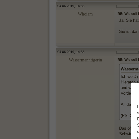
04.06.2019, 14:35
Whoiam
RE: Wie soll
Ja, Sie hat
Sie ist dan
04.06.2019, 14:58
Wassermanntigerin
RE: Wie soll
Wasserma
Ich weiß n
Hierarchi
und wenn s
Vordergrun
All das m
(PS: Sie 
Das offensi
Schwierig.