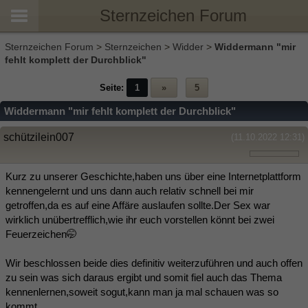
Sternzeichen Forum
Sternzeichen Forum
>
Sternzeichen
>
Widder
>
Widdermann "mir
fehlt komplett der Durchblick"
Seite:
1
»
5
Widdermann "mir fehlt komplett der Durchblick"
schützilein007
(11.10.2022 12:31)
Kurz zu unserer Geschichte,haben uns über eine Internetplattform
kennengelernt und uns dann auch relativ schnell bei mir
getroffen,da es auf eine Affäre auslaufen sollte.Der Sex war
wirklich unübertrefflich,wie ihr euch vorstellen könnt bei zwei
Feuerzeichen🤭
Wir beschlossen beide dies definitiv weiterzuführen und auch offen
zu sein was sich daraus ergibt und somit fiel auch das Thema
kennenlernen,soweit sogut,kann man ja mal schauen was so
kommt.