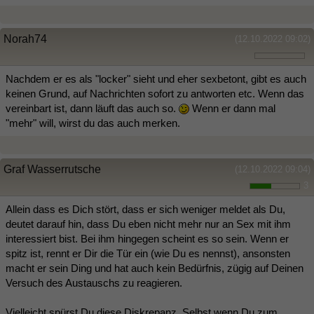
Norah74
(12.10.2022 09:02)
Nachdem er es als "locker" sieht und eher sexbetont, gibt es auch
keinen Grund, auf Nachrichten sofort zu antworten etc. Wenn das
vereinbart ist, dann läuft das auch so.
Wenn er dann mal
"mehr" will, wirst du das auch merken.
Graf Wasserrutsche
(12.10.2022 09:04)
3
Allein dass es Dich stört, dass er sich weniger meldet als Du,
deutet darauf hin, dass Du eben nicht mehr nur an Sex mit ihm
interessiert bist. Bei ihm hingegen scheint es so sein. Wenn er
spitz ist, rennt er Dir die Tür ein (wie Du es nennst), ansonsten
macht er sein Ding und hat auch kein Bedürfnis, zügig auf Deinen
Versuch des Austauschs zu reagieren.
Vielleicht spürst Du diese Diskrepanz. Selbst wenn Du zum