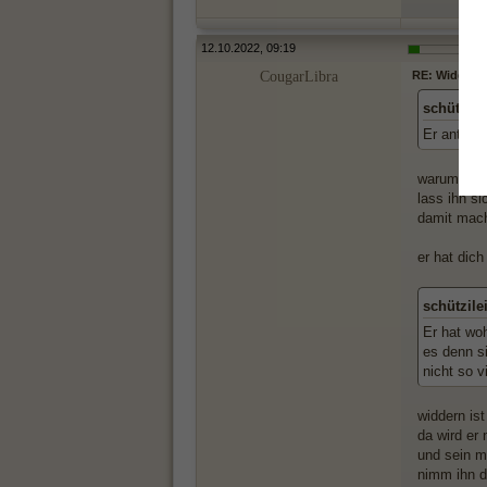
12.10.2022, 09:19
CougarLibra
RE: Widderma
schützile
Er antwort
warum?
lass ihn s
damit machs
er hat dic
schützile
Er hat woh
es denn si
nicht so v
widdern ist
da wird er 
und sein m
nimm ihn d