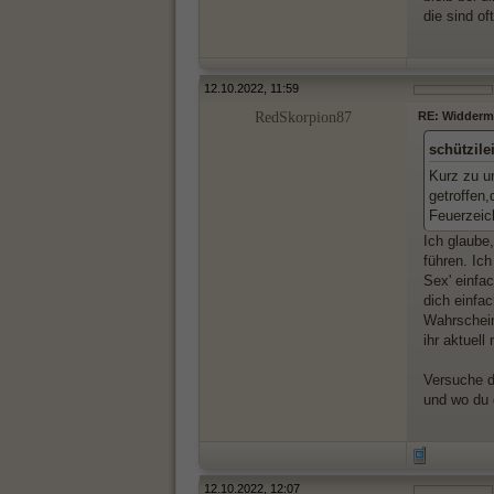
die sind o
12.10.2022, 11:59
RedSkorpion87
RE: Widderma
schützile
Kurz zu un
getroffen,
Feuerzeic
Ich glaube
führen. Ich
Sex' einfa
dich einfa
Wahrscheinl
ihr aktuell 
Versuche d
und wo du 
12.10.2022, 12:07