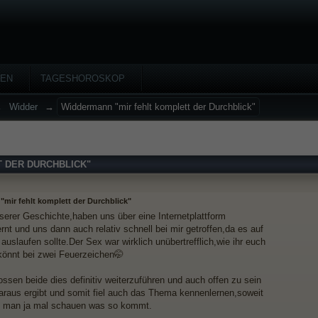
HEN
TAGESHOROSKOP
→
Widder
→
Widdermann "mir fehlt komplett der Durchblick"
 DER DURCHBLICK"
mir fehlt komplett der Durchblick"
serer Geschichte,haben uns über eine Internetplattform
nt und uns dann auch relativ schnell bei mir getroffen,da es auf
 auslaufen sollte.Der Sex war wirklich unübertrefflich,wie ihr euch
 könnt bei zwei Feuerzeichen🤭
ossen beide dies definitiv weiterzuführen und auch offen zu sein
araus ergibt und somit fiel auch das Thema kennenlernen,soweit
n man ja mal schauen was so kommt.