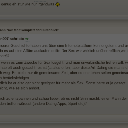
ft genug eh stur wie nur irgendwas
nn "mir fehlt komplett der Durchblick"
in007 schrieb:
serer Geschichte,haben uns über eine Internetplattform kennengelernt und un
da es auf eine Affäre auslaufen sollte.Der Sex war wirklich unübertrefflich,wie 
hen🤭
, wenn es zum Zwecke für Sex losgeht, und man unverbindliche treffen will, w
 hab oft auch gedacht, es ist 'ja alles offen', aber diese Art Dating die man sich 
ch weg. Es bleibt nur dir gemeinsame Zeit, aber es entstehen selten gemeins
ch berücksichtigen.
ich ist er also gar nicht geeignet für mehr als Sex. Sonst hätte er ja gesagt,
nicht, wie es sich anhört...
ich zu entspannen und schau lieber, ob es nicht Sinn macht, einen Mann der
den treffen würdest (andere Dating Apps, Sport etc)?