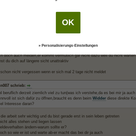
1
OK
nn "mir fehlt komplett der Durchblick"
in007 schrieb:
et teilweise erst am nächsten Tag oder sehr spät darauf,auch ergreife dann ic
» Personalisierungs-Einstellungen
ich doch auch melden,er kommt vermutlich gar nicht dazu weil du nicht warte
t du dich auf längere sicht unattraktiv
h schon nicht vergessen wenn er sich mal 2 tage nicht meldet
in007 schrieb:
l beruflich derzeit ziemlich viel zu tun(was ich verstehe,da es bei mir ja auch 
nnvoll ist sich dafür zu öffnen,braucht es denn beim
Widder
diese direkte Ko
iel Interesse daran?
 die arbeit sehr wichtig und du bist gerade erst in sein leben getreten
nicht alles stehen und liegen lassen
eldeverhalten ändern-warum sollte er?
och so wie er ist und warte ab-er macht das bei dir ja auch