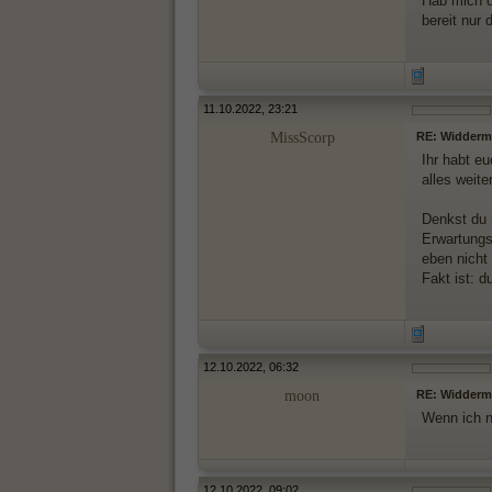
Hab mich d
bereit nur
11.10.2022, 23:21
MissScorp
RE: Widderma
Ihr habt e
alles weit
Denkst du 
Erwartungs
eben nicht
Fakt ist: d
12.10.2022, 06:32
moon
RE: Widderma
Wenn ich n
12.10.2022, 09:02