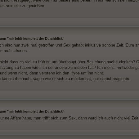
a nicht festgelegt wäre offen für beides,also bereit ihn als Mensch kennenzu
 das sexuelle zu genießen
nn "mir fehlt komplett der Durchblick"
uch also nun zwei mal getroffen und Sex gehabt inklusive schöne Zeit. Eure an
ere mal schauen.
nicht dass es viel zu früh ist um überhaupt über Beziehung nachzudenken? Od
haltung zu haben wie sich der andere zu melden hat? Ich mein… entweder gefäl
 und wenn nicht, dann verstehe ich den Hype um ihn nicht.
u kannst ihm nicht sagen wie er sich zu melden hat, nur darauf reagieren.
nn "mir fehlt komplett der Durchblick"
ur ne Affäre habe, man trifft sich zum Sex, dann würd ich auch nicht viel Zei