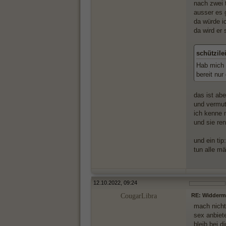
nach zwei 
ausser es 
da würde ic
da wird er 
schützile
Hab mich 
bereit nur
das ist abe
und vermut
ich kenne 
und sie re
und ein ti
tun alle m
12.10.2022, 09:24
CougarLibra
RE: Widderma
mach nicht
sex anbiet
bleib bei d