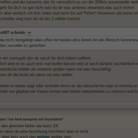
treffen und der tatsache das ihr vermutlich so um die 200km auseinander wo
geht für dich so gar nicht weil du dir was anderes erwartest,was auch immer
h aber einfach mit ihm reden und nicht ihn auf *fehler* hinweisen die keine s
schneller weg sein als du bis 3 zählen kannst
in007 schrieb:
da nicht festgelegt wäre offen für beides,also bereit ihn als Mensch kennenz
 das sexuelle zu genießen
r ein zweispalt den du rasch für dich klären solltest
lich wird er es auch erst mal laufen lassen weil er auch darüber nachdenken 
männliche widder als extreme grübler wenn sie was beschäftigt
nnen dir die bude ein wenn sie was wollen
p:wenn er etwas sagt oder schreibt nimm es als tatsache hin was er möchte,er
änner nur glauben wir frauen immer was hinein interpretieren zu müssen und 
nn "mir fehlt komplett der Durchblick"
 den gleichen fehler wie beim SK
en wenn du eine beziehung möchtest aber er nicht
ir aber lass auch den
widder
widder sein