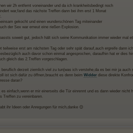
nen wir 2h entfernt voneinander und da ich krankheitsbedingt noch
indert war,fand das nächste Treffen dann bei ihm erst 1 Monat
t.
einsam gekocht und einen wunderschönen Tag miteinander
auch der Sex war erneut eine rießen Explosion.
 passts soweit gut, jedoch hält sich seine Kommunikation immer wieder mal 
t teilweise erst am nächsten Tag oder sehr spät darauf,auch ergreife dann ich
iesbezüglich auch davor schon einmal angesprochen, daraufhin hat er dies hi
uch gleich das 2.Treffen vorgeschlagen.
 beruflich derzeit ziemlich viel zu tun(was ich verstehe,da es bei mir ja auch s
oll ist sich dafür zu öffnen,braucht es denn beim
Widder
diese direkte Konfro
eresse daran?
t es einfach,wenn er mir einerseits die Tür einrennt und es dann wieder nicht
s Treffen zu vereinbaren.
 habt ihr Ideen oder Anregungen für mich,danke 😊