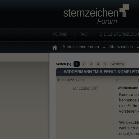
FORUM
FAQ
DIE 12 STERNZEIC
Sternzeichen Forum
→
Sternzeichen
Seiten (5):
1
2
3
4
5
Weiter »
WIDDERMANN "MIR FEHLT KOMPLETT
11.10.2022, 12:31
schützilein007
Widdermann "
Kurz zu un
kennengeler
eine Affäre
vorstellen
Wir beschl
was sich d
sogut,kan