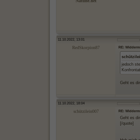
Natune.net
11.10.2022, 13:01
RedSkorpion87
RE: Widderma
schützile
jedoch ste
Konfrontat
Geht es di
11.10.2022, 18:04
schützilein007
RE: Widderma
Geht es di
[/quote]