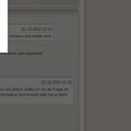
(11.10.2022 12:31)
h die Initiative und melde mich.
n möchtest und vorprescht
(11.10.2022 12:31)
so ist) jedoch stelle ich mir die Frage,ob
nfrontation bzw.Anstoß oder hat er doch