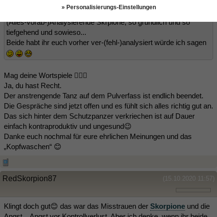
Du hast analysiert. Er hat wohl auch analysiert, wenn er schon
» Personalisierungs-Einstellungen
soweit "voraussieht"
(Alles-vorab-)Analysierende Skrpione, so gründlich und so
tiefgehend und sowieso...
Beide habt ihr euch vorher ver-(fehl-)analysiert würde ich sagen
Mag deine Wortspiele 👍🏻😉
Ja, du hast Recht.
Der anstrengende Tanz auf dem Pulverfass ist endlich beendet.
Die Gespräche sind jetzt offen und es fühlt sich alles richtig gut an.
Das sich hinter dem Schutzpanzer verkriechen ist auf Dauer
einfach kontraproduktiv und ungesund😉
Danke euch nochmal für eure ehrlichen Meinungen und das
„Kopfwaschen“ 😊
RedSkorpion87
(15.10.2020 11:57)
Klingt doch gut😊 das war das Misstrauen der
Skorpione
und die
Angst... Angst vor Kontrollverlust. Aber ich denke, wenn ihr beide