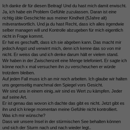
Ich danke dir für diesen Beitrag! Und du hast mich damit erwischt.
Ja, ich habe ein Problem Gefühle zuzulassen. Daran ist eine
richtig üble Geschichte aus meiner Kindheit (5Jahre alt)
mitverantwortlich. Und ja du hast Recht, dass ich alles irgendwie
selber managen will und Kontrolle abzugeben für mich eigentlich
nicht in Frage kommt.
Er hat es geschafft, dass ich sie abgeben kann. Das macht mir
jedoch Angst und verwirrt mich, denn ich kenne das so von mir
nicht. Er weiss das und ich denke darum hält er vielem stand.
Wir haben in der Zwischenzeit eine Menge telefoniert. Er sagte ich
könne noch x mal versuchen ihn zu verscheuchen er würde
trotzdem bleiben.
Auf jeden Fall muss ich an mir noch arbeiten. Ich glaube wir halten
uns gegenseitig manchmal den Spiegel vors Gesicht.
Wir sind uns in einem einig..wir sind es Wert zu kämpfen. Jeder
auf seine Art.
Er ist genau das wovon ich dachte das gibt es nicht. Jetzt gibt es
ihn und ich kriege momentan meine Gefühle nicht kontrolliert.
Was ich mir wünsche?
Dass wir unsere Insel in der stürmischen See behalten können
und sich der Sturm nach und nach wieder legt..