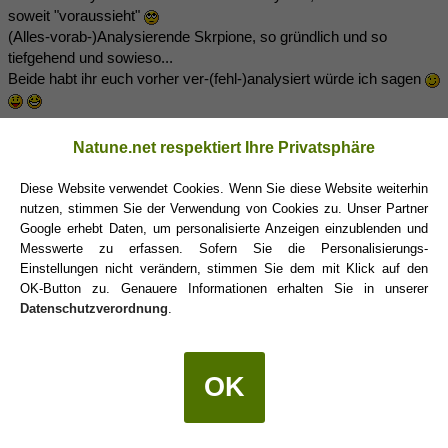
soweit "voraussieht"
(Alles-vorab-)Analysierende Skrpione, so gründlich und so
tiefgehend und sowieso...
Beide habt ihr euch vorher ver-(fehl-)analysiert würde ich sagen
Natune.net respektiert Ihre Privatsphäre
Souldiver
(15.10.2020 08:44)
Diese Website verwendet Cookies. Wenn Sie diese Website weiterhin
nutzen, stimmen Sie der Verwendung von Cookies zu. Unser Partner
Amaterasu schrieb:
(14.10.2020 23:08)
Google erhebt Daten, um personalisierte Anzeigen einzublenden und
Messwerte zu erfassen. Sofern Sie die Personalisierungs-
Souldiver schrieb:
(14.10.2020 22:59)
Einstellungen nicht verändern, stimmen Sie dem mit Klick auf den
OK-Button zu. Genauere Informationen erhalten Sie in unserer
Aufgehört innerlich für mich alles analysieren zu wollen.
Datenschutzverordnung
.
(...)
OK
Da er davon überzeugt war ich würde ihn eh bald abservieren,
...