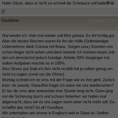
Hatte Glück, dass er nicht so schnell die Schnauze voll hatte🙈😬
Souldiver
(03.04.2021 22:56)
Mal wieder ich. Hab mal wieder voll Mist gebaut. Es lief richtig gut.
Aber die letzten Wochen waren für ihn die Hölle (Selbständiger
Unternehmer dank Corona mit finanz. Sorgen usw.) Konnten uns
schon länger nicht sehen und dann startete ich meinen neuen Job
den ich demnächst jedoch kündige. Arbeite 50% Vorgänger mit
selben Aufgaben machte es in 100%.
Also Stress pur (hab ich ihm nicht erzählt hat ja selber genug um
nicht zu sagen zuviel um die Ohren).
Montag schrieb ich ne sms mit der Frage wie es ihm geht. Zurück
kam: ok sweety. Daraufhin fragte ich wann wir uns wiedersehen?
Er las die sms aber antwortete eine Stunde lang nicht. Dann ging
mir die Sicherung durch und schoss hinterher: wir hatten mal
abgemacht, dass wir es uns sagen wenn einer nicht mehr will. Du
schaffst das nicht? Ist ok! Goodbye.
Wir unterhalten uns immer in Englisch weil er Däne ist. Seither