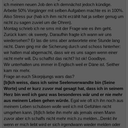
ich meinen neuen Job den ich demnächst jedoch kündige.
Arbeite 50% Vorgänger mit selben Aufgaben machte es in 100%.
Also Stress pur (hab ich ihm nicht erzählt hat ja selber genug um
nicht zu sagen zuviel um die Ohren).
Montag schrieb ich ne sms mit der Frage wie es ihm geht.
Zurück kam: ok sweety. Daraufhin fragte ich wann wir uns
wiedersehen? Er las die sms aber antwortete eine Stunde lang
nicht. Dann ging mir die Sicherung durch und schoss hinterher:
wir hatten mal abgemacht, dass wir es uns sagen wenn einer
nicht mehr will. Du schaffst das nicht? Ist ok! Goodbye.
Wir unterhalten uns immer in Englisch weil er Däne ist. Seither
kam nix mehr.
Frage an euch Skorpijungs wars das?
[b]Ich weiss, dass ich seine Seelenverwandte bin (Seine
Worte) und er kurz zuvor mal gesagt hat, dass ich in seinem
Herz bin weil ich ganz was besonderes wär und er nie mehr
aus meinem Leben gehen würde.
Egal wie oft ich ihn noch aus
meinem Leben schubsen wolle weil ich mit Gefühlen nicht
umgehen kann. [/b]Ich liebe ihn mehr als jemals einen Mann
zuvor aber ich schaffs nicht mehr mich zu melden...Denkt ihr
wenn er mich liebt wird er sich irgendwann wieder melden oder