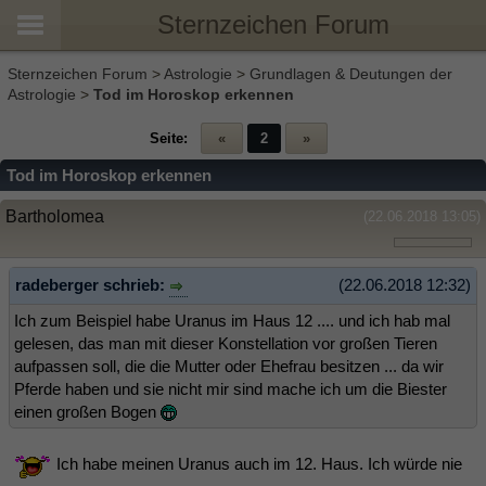
Sternzeichen Forum
Sternzeichen Forum
>
Astrologie
>
Grundlagen & Deutungen der
Astrologie
>
Tod im Horoskop erkennen
Seite:
«
2
»
Tod im Horoskop erkennen
Bartholomea
(22.06.2018 13:05)
radeberger schrieb:
(22.06.2018 12:32)
Ich zum Beispiel habe Uranus im Haus 12 .... und ich hab mal
gelesen, das man mit dieser Konstellation vor großen Tieren
aufpassen soll, die die Mutter oder Ehefrau besitzen ... da wir
Pferde haben und sie nicht mir sind mache ich um die Biester
einen großen Bogen
Ich habe meinen Uranus auch im 12. Haus. Ich würde nie