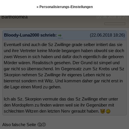
» Personalisierungs-Einstellungen
Bartholomea
(22.06.2018 19:25)
Bloody-Luna2000 schrieb:
(22.06.2018 18:26)
Eventuell sind auch die Sz Zwillinge grade selber irritiert das sie
und ihre Vertreter keine Morde begangen haben obwohl sie doch
zwei Wesen in sich haben und dafür doch eigentlich die geboren
Mörder wären. Realistisch gesehen. Der Grund ist simpel und
gar nicht so überraschend. Im Gegensatz zum Sz Krebs und Sz
Skorpion nehmen Sz Zwillinge ihr eigenes Leben nicht so
bierernst sondern mit Witz. Und kommen daher gar nicht erst in
die Lage einen Mord zu gehen.
Ich als Sz. Skorpion vermute das das Sz Zwillinge eher unter
den Mordopfern zu finden wären weil sie ihr Gegenüber mit
schlechten Witzen den letzten Nerv geraubt haben.
Also falsche Seite 🤔😒