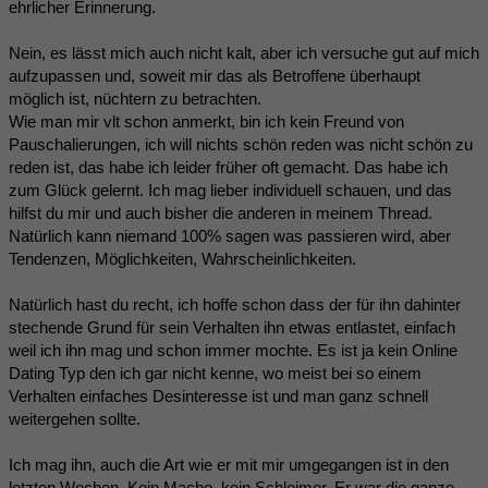
ehrlicher Erinnerung.
Nein, es lässt mich auch nicht kalt, aber ich versuche gut auf mich
aufzupassen und, soweit mir das als Betroffene überhaupt
möglich ist, nüchtern zu betrachten.
Wie man mir vlt schon anmerkt, bin ich kein Freund von
Pauschalierungen, ich will nichts schön reden was nicht schön zu
reden ist, das habe ich leider früher oft gemacht. Das habe ich
zum Glück gelernt. Ich mag lieber individuell schauen, und das
hilfst du mir und auch bisher die anderen in meinem Thread.
Natürlich kann niemand 100% sagen was passieren wird, aber
Tendenzen, Möglichkeiten, Wahrscheinlichkeiten.
Natürlich hast du recht, ich hoffe schon dass der für ihn dahinter
stechende Grund für sein Verhalten ihn etwas entlastet, einfach
weil ich ihn mag und schon immer mochte. Es ist ja kein Online
Dating Typ den ich gar nicht kenne, wo meist bei so einem
Verhalten einfaches Desinteresse ist und man ganz schnell
weitergehen sollte.
Ich mag ihn, auch die Art wie er mit mir umgegangen ist in den
letzten Wochen. Kein Macho, kein Schleimer. Er war die ganze