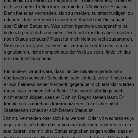
und ehrlich zu klären. Er hat ja schon in dem Moment, in dem er
nicht zu eurem Treffen kam, vermieden. Nämlich die Situation.
Dann hat er es vermieden, sich zu melden, zu entschuldigen, zu
erklären. Jetzt vermeidet er weiteren Kontakt mit Dir, schaut
aber Deinen Status an. Was schon irgendwie unangenehm ist,
finde ich persönlich zumindest. Sich nicht melden aber trotzdem
noch Status schauen? Passt für mich nicht so recht zusammen.
Wenn es so ist, wie Du eventuell vermutest (er tut dies, um zu
signalisieren, nicht komplett aus der Welt zu sein), finde ich das
erst recht enttäuschend.
Ein anderer Grund wäre, dass ihn die Situation gerade sehr
überfordert (schwere Scheidung, sein Umfeld, seine Kinder) und
er aus Fairness seiner Partnerin gegenüber sich erst klar werden
muss, was er eigentlich möchte. Das würde allerdings auch
nicht entschuldigen, dass er Dich im Regen stehen lässt. Er
könnte das ja durchaus kommunizieren. Tut er aber nicht.
Stattdessen schaut er sich Deinen Status an.
Stimmt. Vermeiden oder sich klar werden. Oder vlt wechselt es ja
sogar ab. Ja, ich hatte das schon mal mit einem anderen vor ein
paar Jahren, der mir über Status angucken zeigen wollte, dass er
nicht ganz weg ist. Weil ich erlebe es tatsächlich so, Männer die