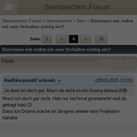
Sternzeichen Forum
Sternzeichen Forum
>
Sternzeichen
>
Stier
>
Stiermann wie ordne
ich sein Verhalten richtig ein?
Seite:
1
«
4
»
15
Stiermann wie ordne ich sein Verhalten richtig ein?
Floris
(29.05.2025 12:05)
RedSkorpion87 schrieb:
(29.05.2025 12:01)
Ja dann ist doch gut. Mach da nicht so ein Drama daraus🥲😅
Mach ich doch gar nicht. Hab nur nochmal geantwortet weil du
gefragt hast 😉
Dass ich Drama mache ist übrigens wieder eine Projektion
hahaha