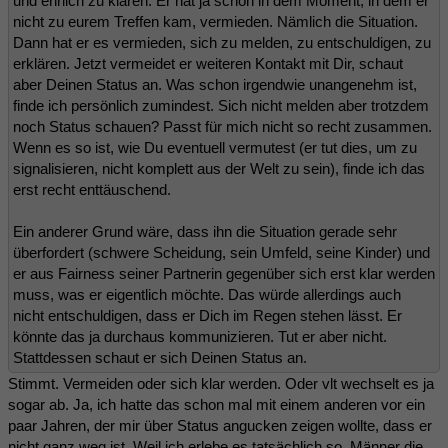
und ehrlich zu klären. Er hat ja schon in dem Moment, in dem er
nicht zu eurem Treffen kam, vermieden. Nämlich die Situation.
Dann hat er es vermieden, sich zu melden, zu entschuldigen, zu
erklären. Jetzt vermeidet er weiteren Kontakt mit Dir, schaut
aber Deinen Status an. Was schon irgendwie unangenehm ist,
finde ich persönlich zumindest. Sich nicht melden aber trotzdem
noch Status schauen? Passt für mich nicht so recht zusammen.
Wenn es so ist, wie Du eventuell vermutest (er tut dies, um zu
signalisieren, nicht komplett aus der Welt zu sein), finde ich das
erst recht enttäuschend.
Ein anderer Grund wäre, dass ihn die Situation gerade sehr
überfordert (schwere Scheidung, sein Umfeld, seine Kinder) und
er aus Fairness seiner Partnerin gegenüber sich erst klar werden
muss, was er eigentlich möchte. Das würde allerdings auch
nicht entschuldigen, dass er Dich im Regen stehen lässt. Er
könnte das ja durchaus kommunizieren. Tut er aber nicht.
Stattdessen schaut er sich Deinen Status an.
Stimmt. Vermeiden oder sich klar werden. Oder vlt wechselt es ja
sogar ab. Ja, ich hatte das schon mal mit einem anderen vor ein
paar Jahren, der mir über Status angucken zeigen wollte, dass er
nicht ganz weg ist. Weil ich erlebe es tatsächlich so, Männer die