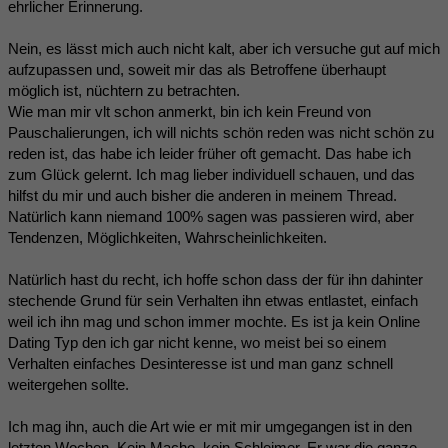
ehrlicher Erinnerung.
Nein, es lässt mich auch nicht kalt, aber ich versuche gut auf mich
aufzupassen und, soweit mir das als Betroffene überhaupt
möglich ist, nüchtern zu betrachten.
Wie man mir vlt schon anmerkt, bin ich kein Freund von
Pauschalierungen, ich will nichts schön reden was nicht schön zu
reden ist, das habe ich leider früher oft gemacht. Das habe ich
zum Glück gelernt. Ich mag lieber individuell schauen, und das
hilfst du mir und auch bisher die anderen in meinem Thread.
Natürlich kann niemand 100% sagen was passieren wird, aber
Tendenzen, Möglichkeiten, Wahrscheinlichkeiten.
Natürlich hast du recht, ich hoffe schon dass der für ihn dahinter
stechende Grund für sein Verhalten ihn etwas entlastet, einfach
weil ich ihn mag und schon immer mochte. Es ist ja kein Online
Dating Typ den ich gar nicht kenne, wo meist bei so einem
Verhalten einfaches Desinteresse ist und man ganz schnell
weitergehen sollte.
Ich mag ihn, auch die Art wie er mit mir umgegangen ist in den
letzten Wochen. Kein Macho, kein Schleimer. Er war die ganze