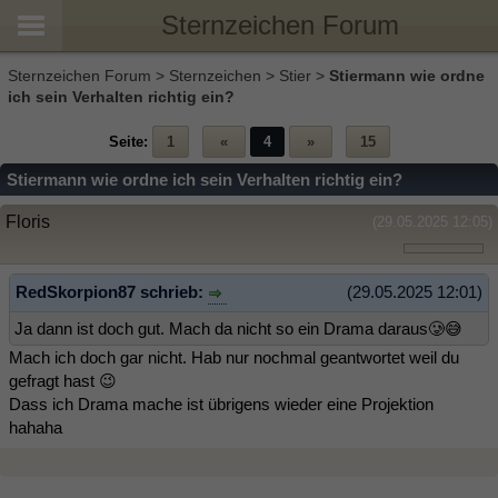
Sternzeichen Forum
Sternzeichen Forum
>
Sternzeichen
>
Stier
>
Stiermann wie ordne
ich sein Verhalten richtig ein?
Seite:
1
«
4
»
15
Stiermann wie ordne ich sein Verhalten richtig ein?
Floris
(29.05.2025 12:05)
RedSkorpion87 schrieb:
(29.05.2025 12:01)
Ja dann ist doch gut. Mach da nicht so ein Drama daraus🥲😅
Mach ich doch gar nicht. Hab nur nochmal geantwortet weil du
gefragt hast 😉
Dass ich Drama mache ist übrigens wieder eine Projektion
hahaha