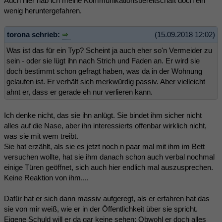
Auch hier hab ich meine Kommunikationsbereitschaft doch ein
wenig heruntergefahren.
torona schrieb:
(15.09.2018 12:02)
Was ist das für ein Typ? Scheint ja auch eher so'n Vermeider zu
sein - oder sie lügt ihn nach Strich und Faden an. Er wird sie
doch bestimmt schon gefragt haben, was da in der Wohnung
gelaufen ist. Er verhält sich merkwürdig passiv. Aber vielleicht
ahnt er, dass er gerade eh nur verlieren kann.
Ich denke nicht, das sie ihn anlügt. Sie bindet ihm sicher nicht
alles auf die Nase, aber ihn interessierts offenbar wirklich nicht,
was sie mit wem treibt.
Sie hat erzählt, als sie es jetzt noch n paar mal mit ihm im Bett
versuchen wollte, hat sie ihm danach schon auch verbal nochmal
einige Türen geöffnet, sich auch hier endlich mal auszusprechen.
Keine Reaktion von ihm....
Dafür hat er sich dann massiv aufgeregt, als er erfahren hat das
sie von mir weiß, wie er in der Öffentlichkeit über sie spricht.
Eigene Schuld will er da gar keine sehen; Obwohl er doch alles