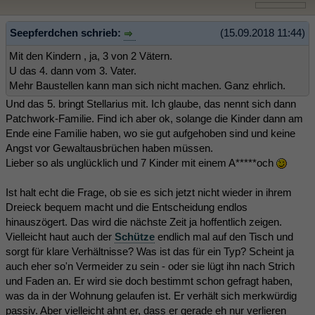
Seepferdchen schrieb:
(15.09.2018 11:44)
Mit den Kindern , ja, 3 von 2 Vätern.
U das 4. dann vom 3. Vater.
Mehr Baustellen kann man sich nicht machen. Ganz ehrlich.
Und das 5. bringt Stellarius mit. Ich glaube, das nennt sich dann
Patchwork-Familie. Find ich aber ok, solange die Kinder dann am
Ende eine Familie haben, wo sie gut aufgehoben sind und keine
Angst vor Gewaltausbrüchen haben müssen.
Lieber so als unglücklich und 7 Kinder mit einem A*****och
Ist halt echt die Frage, ob sie es sich jetzt nicht wieder in ihrem
Dreieck bequem macht und die Entscheidung endlos
hinauszögert. Das wird die nächste Zeit ja hoffentlich zeigen.
Vielleicht haut auch der
Schütze
endlich mal auf den Tisch und
sorgt für klare Verhältnisse? Was ist das für ein Typ? Scheint ja
auch eher so'n Vermeider zu sein - oder sie lügt ihn nach Strich
und Faden an. Er wird sie doch bestimmt schon gefragt haben,
was da in der Wohnung gelaufen ist. Er verhält sich merkwürdig
passiv. Aber vielleicht ahnt er, dass er gerade eh nur verlieren