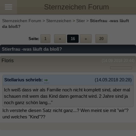
Sternzeichen Forum
Sternzeichen Forum
>
Sternzeichen
>
Stier
>
Stierfrau -was läuft
da bloß?
Seite:
1
«
16
»
20
Stierfrau -was läuft da bloß?
Floris
(14.09.2018 20:44)
Stellarius schrieb:
(14.09.2018 20:28)
Ich weiß dass wir als Familie noch nicht komplett sind, aber mal
schauen mit wem das Kind dann gemacht wird. 2 Jahre sind ja
noch ganz schön lang..."
Ich verstehe diesen Satz nicht ganz...? Wen meint sie mit "wir"?
und welches "Kind"??