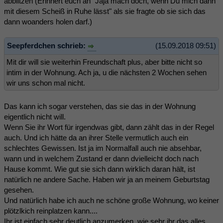
abblitzen (Erinnert euch an "Jaja mach doch, wenn Du mich dann
mit diesem Scheiß in Ruhe lässt" als sie fragte ob sie sich das
dann woanders holen darf.)
Seepferdchen schrieb:
(15.09.2018 09:51)
Mit dir will sie weiterhin Freundschaft plus, aber bitte nicht so
intim in der Wohnung. Ach ja, u die nächsten 2 Wochen sehen
wir uns schon mal nicht.
Das kann ich sogar verstehen, das sie das in der Wohnung
eigentlich nicht will.
Wenn Sie ihr Wort für irgendwas gibt, dann zählt das in der Regel
auch. Und ich hätte da an ihrer Stelle vermutlich auch ein
schlechtes Gewissen. Ist ja im Normalfall auch nie absehbar,
wann und in welchem Zustand er dann dvielleicht doch nach
Hause kommt. Wie gut sie sich dann wirklich daran hält, ist
natürlich ne andere Sache. Haben wir ja an meinem Geburtstag
gesehen.
Und natürlich habe ich auch ne schöne große Wohnung, wo keiner
plötzlkich reinplatzen kann....
Ihr ist einfach sehr deutlich anzumerken, wie sehr ihr das alles