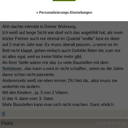
Seepferdchen
(15.09.2018 11:44)
» Personalisierungs-Einstellungen
Ahh dachte intimität in Deiner Wohnung.
Ich weiß auf lange Sicht wie doof sich das angefühlt hat, als mein
letzter Partner auch nur einmal im Quartal "wollte" bzw es dann
auf 2 mal im Jahr war. Es muss überall passen...u wenn es im
Bett nicht klappt, gehen einfach auch Gefühle flöten bis zum mir
ist alles egal, weil es keine Nähe mehr gibt.
An Ihrer Stelle wären mir das zu viele Baustellen mit dem
Schützen
...das kann u.wird er nicht schaffen , wenn es die Jahre
davor schon nicht passierte.
Andererseits weiß sie eben immer, DU bist da...also muss sie
weiterhin nix ändern.
Mit den Kindern , ja, 3 von 2 Vätern.
U das 4. dann vom 3. Vater.
Mehr Baustellen kann man sich nicht machen. Ganz ehrlich.
Floris
(15.09.2018 12:02)