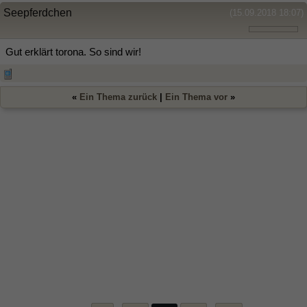
Seepferdchen
(15.09.2018 18:07)
Gut erklärt torona. So sind wir!
«
Ein Thema zurück
|
Ein Thema vor
»