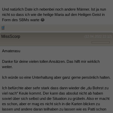
Und natürlich Date ich nebenbei noch andere Männer. Ist ja nun
nicht so dass ich wie die heilige Maria auf den Heiligen Geist in
Form des SBMs warte 😂
MissScorp
(12.04.2022 22:12)
Amaterasu
Danke für deine vielen tollen Ansätzen. Das hilft mir wirklich
weiter.
Ich würde so eine Unterhaltung aber ganz gerne persönlich halten.
Ich befürchte aber sehr stark dass dann wieder die „du Bohrst zu
viel nach“ Keule kommt. Der kann das absolut nicht ab haben
soviel über sich selbst und die Situation zu grübeln. Also er macht
es schon, aber er mag es nicht sich in die Karten blicken zu
lassen und andere daran teilhaben zu lassen wie es Patti schon