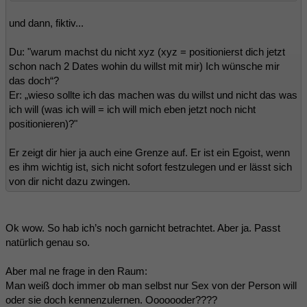
und dann, fiktiv...
Du: "warum machst du nicht xyz (xyz = positionierst dich jetzt
schon nach 2 Dates wohin du willst mit mir) Ich wünsche mir
das doch“?
Er: „wieso sollte ich das machen was du willst und nicht das was
ich will (was ich will = ich will mich eben jetzt noch nicht
positionieren)?"
Er zeigt dir hier ja auch eine Grenze auf. Er ist ein Egoist, wenn
es ihm wichtig ist, sich nicht sofort festzulegen und er lässt sich
von dir nicht dazu zwingen.
Ok wow. So hab ich’s noch garnicht betrachtet. Aber ja. Passt
natürlich genau so.
Aber mal ne frage in den Raum:
Man weiß doch immer ob man selbst nur Sex von der Person will
oder sie doch kennenzulernen. Ooooooder????