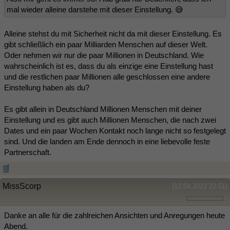
mal wieder alleine darstehe mit dieser Einstellung. 😅
Alleine stehst du mit Sicherheit nicht da mit dieser Einstellung. Es
gibt schließlich ein paar Milliarden Menschen auf dieser Welt.
Oder nehmen wir nur die paar Millionen in Deutschland. Wie
wahrscheinlich ist es, dass du als einzige eine Einstellung hast
und die restlichen paar Millionen alle geschlossen eine andere
Einstellung haben als du?
Es gibt allein in Deutschland Millionen Menschen mit deiner
Einstellung und es gibt auch Millionen Menschen, die nach zwei
Dates und ein paar Wochen Kontakt noch lange nicht so festgelegt
sind. Und die landen am Ende dennoch in eine liebevolle feste
Partnerschaft.
MissScorp
(12.04.2022 22:51)
Danke an alle für die zahlreichen Ansichten und Anregungen heute
Abend.