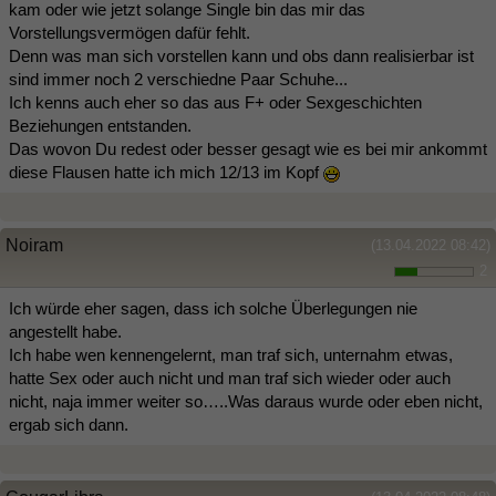
kam oder wie jetzt solange Single bin das mir das
Vorstellungsvermögen dafür fehlt.
Denn was man sich vorstellen kann und obs dann realisierbar ist
sind immer noch 2 verschiedne Paar Schuhe...
Ich kenns auch eher so das aus F+ oder Sexgeschichten
Beziehungen entstanden.
Das wovon Du redest oder besser gesagt wie es bei mir ankommt
diese Flausen hatte ich mich 12/13 im Kopf
Noiram
(13.04.2022 08:42)
2
Ich würde eher sagen, dass ich solche Überlegungen nie
angestellt habe.
Ich habe wen kennengelernt, man traf sich, unternahm etwas,
hatte Sex oder auch nicht und man traf sich wieder oder auch
nicht, naja immer weiter so…..Was daraus wurde oder eben nicht,
ergab sich dann.