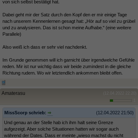
von sich selbst bestätigt hat.
Dabei geht mir der Satz durch den Kopf den er mir einige Tage
nach unserem Kennenlernen gesagt hat: „Hör auf so viel zu grübel
und zu analysieren. Das ist schon meine Aufhabe.“ (eine weitere
Parallele)
Also weiß ich dass er sehr viel nachdenkt.
Im Grunde genommen will ich garnicht über irgendwelche Gefühle
reden. Mir ist nur wichtig dass wir beide zumindest in die gleiche
Richtung rudern. Wo wir letztendlich ankommen bleibt offen.
Amaterasu
(12.04.2022 22:20)
1
MissScorp schrieb:
(12.04.2022 21:50)
Und genau an der Stelle hab ich ihm halt seine Grenze
aufgezeigt. Aber solche Situationen hatten wir sogar auch
während der Dates. Dass er meinte „wieso machst du nicht