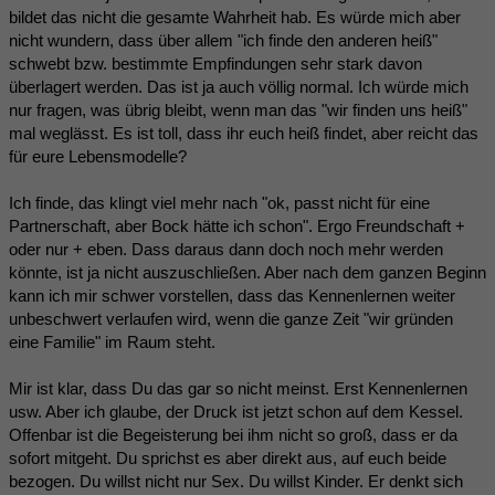
bildet das nicht die gesamte Wahrheit hab. Es würde mich aber
nicht wundern, dass über allem "ich finde den anderen heiß"
schwebt bzw. bestimmte Empfindungen sehr stark davon
überlagert werden. Das ist ja auch völlig normal. Ich würde mich
nur fragen, was übrig bleibt, wenn man das "wir finden uns heiß"
mal weglässt. Es ist toll, dass ihr euch heiß findet, aber reicht das
für eure Lebensmodelle?
Ich finde, das klingt viel mehr nach "ok, passt nicht für eine
Partnerschaft, aber Bock hätte ich schon". Ergo Freundschaft +
oder nur + eben. Dass daraus dann doch noch mehr werden
könnte, ist ja nicht auszuschließen. Aber nach dem ganzen Beginn
kann ich mir schwer vorstellen, dass das Kennenlernen weiter
unbeschwert verlaufen wird, wenn die ganze Zeit "wir gründen
eine Familie" im Raum steht.
Mir ist klar, dass Du das gar so nicht meinst. Erst Kennenlernen
usw. Aber ich glaube, der Druck ist jetzt schon auf dem Kessel.
Offenbar ist die Begeisterung bei ihm nicht so groß, dass er da
sofort mitgeht. Du sprichst es aber direkt aus, auf euch beide
bezogen. Du willst nicht nur Sex. Du willst Kinder. Er denkt sich