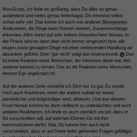
MissScorp, ich finde es großartig, dass Du alles so genau
ausbreitest und vieles genau hinterfragst. Du erkennst selbst
schon sehr viel. Das kenne ich auch von anderen
Skorpionen
.
Analysieren, die Dinge beim Namen nennen, Zusammenhänge
erkennen. Alles meist auf sehr hohem theoretischem Niveau. In
der Praxis wird es dann aber nicht immer umgesetzt bzw. alle
klugen zuvor gesagten Dinge mit einer verletzenden Handlung ad
absurdum geführt. Dein "gar nicht" zeigt das eindrucksvoll.
Das
ist keine Reaktion eines Menschen, der Interesse daran hat, den
anderen kennen zu lernen. Das ist die Reaktion eines Menschen,
dessen Ego angekratzt ist.
Auf der anderen Seite verstehe ich Dich nur zu gut. Es würde
mich auch frustrieren, wenn der andere sobald es etwas
persönlicher und tiefgründiger wird, abblockt. Und aus diesem
Frust heraus kommt es dann vielleicht zu unbedachten und auch
unfairen Reaktionen. Ich finde es auch ziemlich uncool, dass er
Dir vorschreiben will, auf welchen Ebenen Du mit ihm
kommunizieren darfst. Klar, Du kannst ihm auch nicht
vorschreiben, dass er auf Deine tiefer gehenden Fragen gefälligst