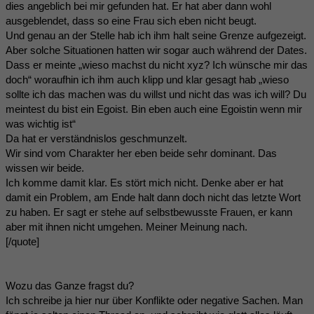
dies angeblich bei mir gefunden hat. Er hat aber dann wohl
ausgeblendet, dass so eine Frau sich eben nicht beugt.
Und genau an der Stelle hab ich ihm halt seine Grenze aufgezeigt.
Aber solche Situationen hatten wir sogar auch während der Dates.
Dass er meinte „wieso machst du nicht xyz? Ich wünsche mir das
doch“ woraufhin ich ihm auch klipp und klar gesagt hab „wieso
sollte ich das machen was du willst und nicht das was ich will? Du
meintest du bist ein Egoist. Bin eben auch eine Egoistin wenn mir
was wichtig ist“
Da hat er verständnislos geschmunzelt.
Wir sind vom Charakter her eben beide sehr dominant. Das
wissen wir beide.
Ich komme damit klar. Es stört mich nicht. Denke aber er hat
damit ein Problem, am Ende halt dann doch nicht das letzte Wort
zu haben. Er sagt er stehe auf selbstbewusste Frauen, er kann
aber mit ihnen nicht umgehen. Meiner Meinung nach.
[/quote]
Wozu das Ganze fragst du?
Ich schreibe ja hier nur über Konflikte oder negative Sachen. Man