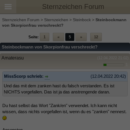
Sternzeichen Forum
Sternzeichen Forum
>
Sternzeichen
>
Steinbock
>
Steinbockmann
von Skorpionfrau verschreckt?
Seite:
1
«
5
»
12
Steinbockmann von Skorpionfrau verschreckt?
Amaterasu
(12.04.2022 21:02)
1
MissScorp schrieb:
(12.04.2022 20:42)
Und das mit dem zanken hast du falsch verstanden. Es ist
NICHTS vorgefallen. Das ist ja das anstrengende daran.
Du hast selbst das Wort "Zank/en" verwendet. Ich kann nicht
wissen, dass nichts vorgefallen ist, wenn du es "zanken" nennest.
Ansonsten...