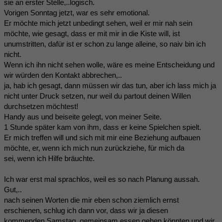
sie an erster Stelle,..logisch.
Vorigen Sonntag jetzt, war es sehr emotional.
Er möchte mich jetzt unbedingt sehen, weil er mir nah sein
möchte, wie gesagt, dass er mit mir in die Kiste will, ist
unumstritten, dafür ist er schon zu lange alleine, so naiv bin ich
nicht.
Wenn ich ihn nicht sehen wolle, wäre es meine Entscheidung und
wir würden den Kontakt abbrechen,..
ja, hab ich gesagt, dann müssen wir das tun, aber ich lass mich ja
nicht unter Druck setzen, nur weil du partout deinen Willen
durchsetzen möchtest!
Handy aus und beiseite gelegt, von meiner Seite.
1 Stunde später kam von ihm, dass er keine Spielchen spielt.
Er mich treffen will und sich mit mir eine Beziehung aufbauen
möchte, er, wenn ich mich nun zurückziehe, für mich da
sei, wenn ich Hilfe bräuchte.
Ich war erst mal sprachlos, weil es so nach Planung aussah.
Gut,..
nach seinen Worten die mir eben schon ziemlich ernst
erschienen, schlug ich dann vor, dass wir ja diesen
kommenden Samstag, gemeinsam essen gehen könnten und wir