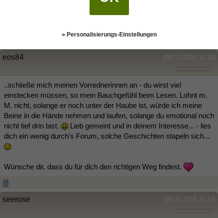
Sorry, es geht nicht um Geduld, es geht um Deinen Stolz, dass so
eine Spielerei mit Dir nicht drin ist...
» Personalisierungs-Einstellungen
eos84
(08.03.2018 11:10)
..schließe mich meinen Vorrednerinnen an - du wirst viel
einstecken müssen, so mein Bauchgefühl beim Lesen. Lohnt m.
M. nicht, solange er noch unter der Haube ist, würde ich meine
Beine in die Hände nehmen und laufen, solange du emotional noch
nicht tief drin bist.
Lieb gemeint und in deinem Interesse... - lies
dich ein wenig durch's Forum, solche Geschichten stapeln sich...
Wünsche dir, dass du für dich den richtigen Weg findest.
seerose
(08.03.2018 11:12)