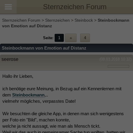
Sternzeichen Forum
Sternzeichen Forum
>
Sternzeichen
>
Steinbock
>
Steinbockmann
von Emotion auf Distanz
Seite:
1
»
4
Steinbockmann von Emotion auf Distanz
seerose
(08.03.2018 10:32)
Hallo ihr Lieben,
ich benötige eure Meinung, in Bezug auf ein Kennenlernen mit
dem
Steinbockmann
,..
vielmehr mögliches, verpasstes Date!
Wir besuchten die gleiche App, in denen man sich wenigestens
per Foto ein "Bild", machen konnte,
welche ja nicht aussagt, wie man als Mensch tickt.
Weil wir das auch in gemeinsamer Sache tun wollten, hatten wir