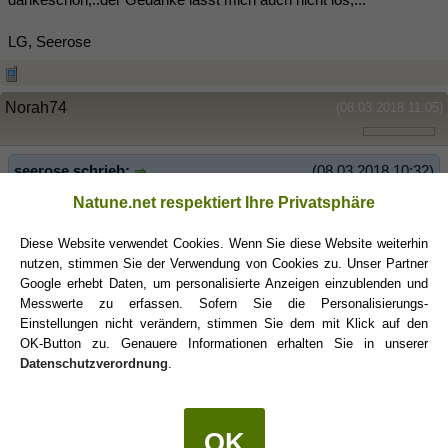
LG, Seerose
Norah74
(08.03.2018 11:05)
seerose schrieb:
(08.03.2018 10:32)
Natune.net respektiert Ihre Privatsphäre
"Ich hab mal überlegt. Sag dir für Samstag ab, denke nicht, dass
ich die Geduld habe, die du von mir erwartest.Tut mir leid"
Diese Website verwendet Cookies. Wenn Sie diese Website weiterhin
nutzen, stimmen Sie der Verwendung von Cookies zu. Unser Partner
Ich denke, dass er schon irgendwie mit Sex rechnet. Frag ihn
Google erhebt Daten, um personalisierte Anzeigen einzublenden und
doch, warum der Sinneswandel.
Messwerte zu erfassen. Sofern Sie die Personalisierungs-
Einstellungen nicht verändern, stimmen Sie dem mit Klick auf den
OK-Button zu. Genauere Informationen erhalten Sie in unserer
blossom
(08.03.2018 11:06)
Datenschutzverordnung
.
Seerose, schreibst Du noch mit dem "K"?! Oder ist das im Sande
verlaufen?!
OK