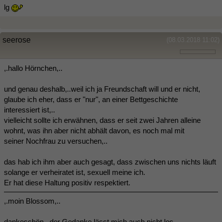
lg
seerose
(08.03.2018 11:02)
,.hallo Hörnchen,..
und genau deshalb,..weil ich ja Freundschaft will und er nicht,
glaube ich eher, dass er "nur", an einer Bettgeschichte
interessiert ist,..
vielleicht sollte ich erwähnen, dass er seit zwei Jahren alleine
wohnt, was ihn aber nicht abhält davon, es noch mal mit
seiner Nochfrau zu versuchen,..
das hab ich ihm aber auch gesagt, dass zwischen uns nichts läuft
solange er verheiratet ist, sexuell meine ich.
Er hat diese Haltung positiv respektiert.
,.moin Blossom,..
dankeschön,..der Gedanke lässt mich auch nicht los,...