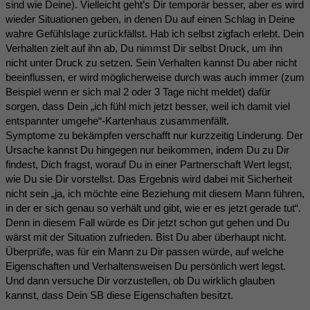
sind wie Deine). Vielleicht geht’s Dir temporär besser, aber es wird
wieder Situationen geben, in denen Du auf einen Schlag in Deine
wahre Gefühlslage zurückfällst. Hab ich selbst zigfach erlebt. Dein
Verhalten zielt auf ihn ab, Du nimmst Dir selbst Druck, um ihn
nicht unter Druck zu setzen. Sein Verhalten kannst Du aber nicht
beeinflussen, er wird möglicherweise durch was auch immer (zum
Beispiel wenn er sich mal 2 oder 3 Tage nicht meldet) dafür
sorgen, dass Dein „ich fühl mich jetzt besser, weil ich damit viel
entspannter umgehe“-Kartenhaus zusammenfällt.
Symptome zu bekämpfen verschafft nur kurzzeitig Linderung. Der
Ursache kannst Du hingegen nur beikommen, indem Du zu Dir
findest, Dich fragst, worauf Du in einer Partnerschaft Wert legst,
wie Du sie Dir vorstellst. Das Ergebnis wird dabei mit Sicherheit
nicht sein „ja, ich möchte eine Beziehung mit diesem Mann führen,
in der er sich genau so verhält und gibt, wie er es jetzt gerade tut“.
Denn in diesem Fall würde es Dir jetzt schon gut gehen und Du
wärst mit der Situation zufrieden. Bist Du aber überhaupt nicht.
Überprüfe, was für ein Mann zu Dir passen würde, auf welche
Eigenschaften und Verhaltensweisen Du persönlich wert legst.
Und dann versuche Dir vorzustellen, ob Du wirklich glauben
kannst, dass Dein SB diese Eigenschaften besitzt.