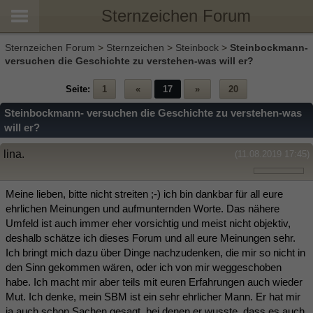
Sternzeichen Forum
Sternzeichen Forum
>
Sternzeichen
>
Steinbock
>
Steinbockmann-
versuchen die Geschichte zu verstehen-was will er?
Seite:
1
«
17
»
20
Steinbockmann- versuchen die Geschichte zu verstehen-was
will er?
lina.
(11.08.2019 17:45)
Meine lieben, bitte nicht streiten ;-) ich bin dankbar für all eure
ehrlichen Meinungen und aufmunternden Worte. Das nähere
Umfeld ist auch immer eher vorsichtig und meist nicht objektiv,
deshalb schätze ich dieses Forum und all eure Meinungen sehr.
Ich bringt mich dazu über Dinge nachzudenken, die mir so nicht in
den Sinn gekommen wären, oder ich von mir weggeschoben
habe. Ich macht mir aber teils mit euren Erfahrungen auch wieder
Mut. Ich denke, mein SBM ist ein sehr ehrlicher Mann. Er hat mir
ja auch schon Sachen gesagt, bei denen er wusste, dass es auch