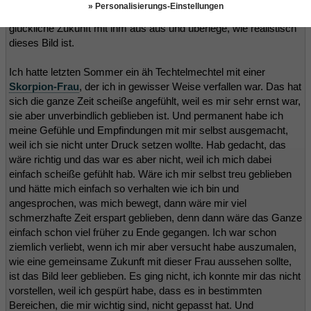
» Personalisierungs-Einstellungen
sicher besser einschätzen. Male Dir eine gemeinsame
glückliche Zukunft mit ihm aus aus und überlege, wie realistisch
dieses Bild ist.
Ich hatte letzten Sommer ein äh Techtelmechtel mit einer
Skorpion-Frau
, der ich in gewisser Weise verfallen war. Das hat
sich die ganze Zeit scheiße angefühlt, weil es mir sehr ernst war,
sie aber unverbindlich geblieben ist. Und permanent habe ich
meine Gefühle und Empfindungen mit mir selbst ausgemacht,
weil ich sie nicht unter Druck setzen wollte. Hab gedacht, das
wäre richtig und das war es aber nicht, weil ich mich dabei
einfach scheiße gefühlt hab. Wäre ich mir selbst treu geblieben
und hätte mich einfach so verhalten wie ich bin und
angesprochen, was mich bewegt, dann wäre mir viel
schmerzhafte Zeit erspart geblieben, denn dann wäre das Ganze
einfach schon viel früher zu Ende gegangen. Ich war schon
ziemlich verliebt, wenn ich mir aber versucht habe auszumalen,
wie eine gemeinsame Zukunft mit dieser Frau aussehen sollte,
ist das Bild leer geblieben. Es ging nicht, ich konnte mir das nicht
vorstellen, weil ich gespürt habe, dass es in bestimmten
Bereichen, die mir wichtig sind, nicht gepasst hat. Und