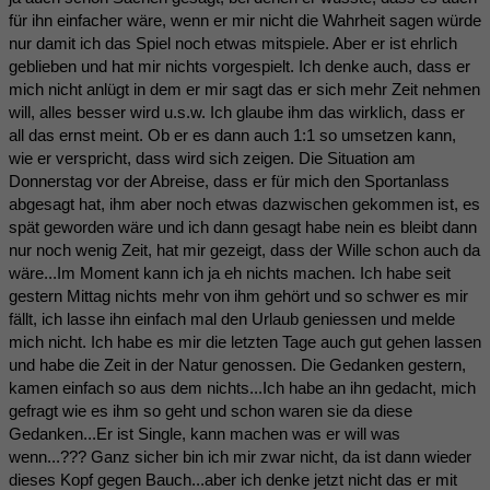
für ihn einfacher wäre, wenn er mir nicht die Wahrheit sagen würde
nur damit ich das Spiel noch etwas mitspiele. Aber er ist ehrlich
geblieben und hat mir nichts vorgespielt. Ich denke auch, dass er
mich nicht anlügt in dem er mir sagt das er sich mehr Zeit nehmen
will, alles besser wird u.s.w. Ich glaube ihm das wirklich, dass er
all das ernst meint. Ob er es dann auch 1:1 so umsetzen kann,
wie er verspricht, dass wird sich zeigen. Die Situation am
Donnerstag vor der Abreise, dass er für mich den Sportanlass
abgesagt hat, ihm aber noch etwas dazwischen gekommen ist, es
spät geworden wäre und ich dann gesagt habe nein es bleibt dann
nur noch wenig Zeit, hat mir gezeigt, dass der Wille schon auch da
wäre...Im Moment kann ich ja eh nichts machen. Ich habe seit
gestern Mittag nichts mehr von ihm gehört und so schwer es mir
fällt, ich lasse ihn einfach mal den Urlaub geniessen und melde
mich nicht. Ich habe es mir die letzten Tage auch gut gehen lassen
und habe die Zeit in der Natur genossen. Die Gedanken gestern,
kamen einfach so aus dem nichts...Ich habe an ihn gedacht, mich
gefragt wie es ihm so geht und schon waren sie da diese
Gedanken...Er ist Single, kann machen was er will was
wenn...??? Ganz sicher bin ich mir zwar nicht, da ist dann wieder
dieses Kopf gegen Bauch...aber ich denke jetzt nicht das er mit