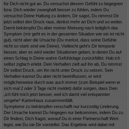
für Dich nicht gut an. Du versuchst diesem Gefühl zu begegnen
bzw. Dich wieder zwanghaft besser zu fühlen, indem Du
versuchst Deine Haltung zu ändern, Dir sagst, Du nimmst Dir
jetzt selbst den Druck raus, denkst mehr an Dich und so weiter.
Damit bekämpfst Du aber meiner Meinung nach lediglich das
Symptom (mir geht es in der gesamten Situation wie sie ist nicht
gut), nicht aber die Ursache (Du merkst, dass seine Gefühle
nicht so stark sind wie Deine). Vielleicht geht’s Dir temporär
besser, aber es wird wieder Situationen geben, in denen Du auf
einen Schlag in Deine wahre Gefühlslage zurückfällst. Hab ich
selbst zigfach erlebt. Dein Verhalten zielt auf ihn ab, Du nimmst
Dir selbst Druck, um ihn nicht unter Druck zu setzen. Sein
Verhalten kannst Du aber nicht beeinflussen, er wird
möglicherweise durch was auch immer (zum Beispiel wenn er
sich mal 2 oder 3 Tage nicht meldet) dafür sorgen, dass Dein
„ich fühl mich jetzt besser, weil ich damit viel entspannter
umgehe“-Kartenhaus zusammenfällt.
Symptome zu bekämpfen verschafft nur kurzzeitig Linderung.
Der Ursache kannst Du hingegen nur beikommen, indem Du zu
Dir findest, Dich fragst, worauf Du in einer Partnerschaft Wert
legst, wie Du sie Dir vorstellst. Das Ergebnis wird dabei mit