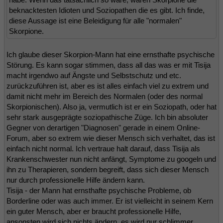
beknacktesten Idioten und Soziopathen die es gibt. Ich finde,
diese Aussage ist eine Beleidigung für alle "normalen"
Skorpione.
Ich glaube dieser Skorpion-Mann hat eine ernsthafte psychische
Störung. Es kann sogar stimmen, dass all das was er mit Tisija
macht irgendwo auf Ängste und Selbstschutz und etc.
zurückzuführen ist, aber es ist alles einfach viel zu extrem und
damit nicht mehr im Bereich des Normalen (oder des normal
Skorpionischen). Also ja, vermutlich ist er ein Soziopath, oder hat
sehr stark ausgeprägte soziopathische Züge. Ich bin absoluter
Gegner von derartigen "Diagnosen" gerade in einem Online-
Forum, aber so extrem wie dieser Mensch sich verhaltet, das ist
einfach nicht normal. Ich vertraue halt darauf, dass Tisija als
Krankenschwester nun nicht anfängt, Symptome zu googeln und
ihn zu Therapieren, sondern begreift, dass sich dieser Mensch
nur durch professionelle Hilfe ändern kann.
Tisija - der Mann hat ernsthafte psychische Probleme, ob
Borderline oder was auch immer. Er ist vielleicht in seinem Kern
ein guter Mensch, aber er braucht professionelle Hilfe,
ansonsten wird sich nichts ändern, es wird nur schlimmer