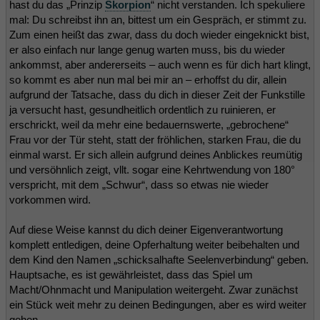
hast du das „Prinzip
Skorpion
“ nicht verstanden. Ich spekuliere
mal: Du schreibst ihn an, bittest um ein Gespräch, er stimmt zu.
Zum einen heißt das zwar, dass du doch wieder eingeknickt bist,
er also einfach nur lange genug warten muss, bis du wieder
ankommst, aber andererseits – auch wenn es für dich hart klingt,
so kommt es aber nun mal bei mir an – erhoffst du dir, allein
aufgrund der Tatsache, dass du dich in dieser Zeit der Funkstille
ja versucht hast, gesundheitlich ordentlich zu ruinieren, er
erschrickt, weil da mehr eine bedauernswerte, „gebrochene“
Frau vor der Tür steht, statt der fröhlichen, starken Frau, die du
einmal warst. Er sich allein aufgrund deines Anblickes reumütig
und versöhnlich zeigt, vllt. sogar eine Kehrtwendung von 180°
verspricht, mit dem „Schwur“, dass so etwas nie wieder
vorkommen wird.
Auf diese Weise kannst du dich deiner Eigenverantwortung
komplett entledigen, deine Opferhaltung weiter beibehalten und
dem Kind den Namen „schicksalhafte Seelenverbindung“ geben.
Hauptsache, es ist gewährleistet, dass das Spiel um
Macht/Ohnmacht und Manipulation weitergeht. Zwar zunächst
ein Stück weit mehr zu deinen Bedingungen, aber es wird weiter
gehen.