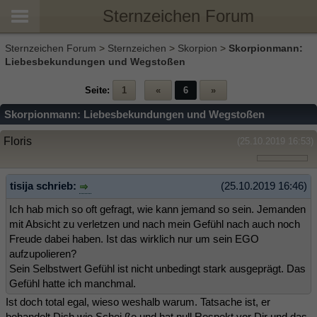
Sternzeichen Forum
Sternzeichen Forum
>
Sternzeichen
>
Skorpion
>
Skorpionmann:
Liebesbekundungen und Wegstoßen
Seite:
1
«
6
»
Skorpionmann: Liebesbekundungen und Wegstoßen
Floris
(25.10.2019 16:53)
tisija schrieb:
(25.10.2019 16:46)
Ich hab mich so oft gefragt, wie kann jemand so sein. Jemanden
mit Absicht zu verletzen und nach mein Gefühl nach auch noch
Freude dabei haben. Ist das wirklich nur um sein EGO
aufzupolieren?
Sein Selbstwert Gefühl ist nicht unbedingt stark ausgeprägt. Das
Gefühl hatte ich manchmal.
Ist doch total egal, wieso weshalb warum. Tatsache ist, er
behandelt Dich wie Schei.ße und hat null Respekt vor Dir und das