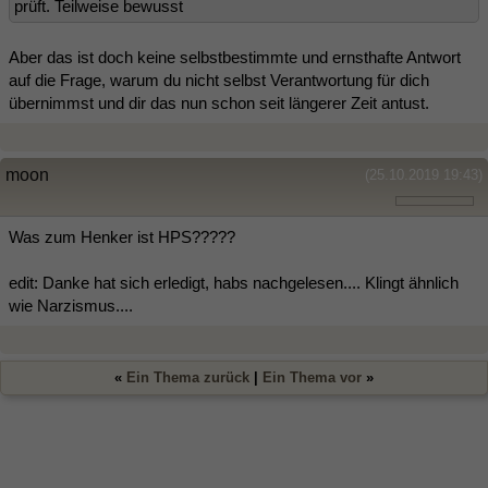
prüft. Teilweise bewusst
Aber das ist doch keine selbstbestimmte und ernsthafte Antwort
auf die Frage, warum du nicht selbst Verantwortung für dich
übernimmst und dir das nun schon seit längerer Zeit antust.
moon
(25.10.2019 19:43)
Was zum Henker ist HPS?????
edit: Danke hat sich erledigt, habs nachgelesen.... Klingt ähnlich
wie Narzismus....
«
Ein Thema zurück
|
Ein Thema vor
»