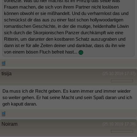
vorletzte. Was du hier machst ist im Prinzip das selbe was
Frauen machen, die sich von ihrem Partner nicht loslösen
können obwohl er sie mißhandelt. Und du verharmlost das und
schmückst dir das aus zu einer fast schon hollywoodartigen
romantischen Geschichte, in der die mutige, heldenhafte Löwin
sich durch die Skorpionischen Panzer durchkämpft wie eine
Ritterin, um darunter den kostbaren Schatz auszugraben und
dann ist er für alle Zeiten deiner und dankbar, dass du ihn wie
von einem bösen Fluch befreit hast...
tisija
(25.10.2019 17:37)
Da muss ich dir Recht geben. Es kann immer und immer wieder
so weiter gehen. Er hat seine Macht und sein Spaß daran und ich
geh kaputt daran.
Noiram
(25.10.2019 17:38)