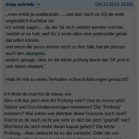
tisija schrieb:
(24.10.2019 15:55)
,,man erlebt ja waldbrände..... und das nach so 10j die erde
unglaublich fruchtbar ist.
ich würde sagen.... da der Sk nich verletzt werden möchte,
zestört er es halt, weil für´s erste alles eine potenzielle gefah
darsellen könnte.
und wenn die perso immer noch zu ihm hält, hat die person
auch den
skorpion
.
anders gesagt.. dies ist die letzte prüfung bevor der SK jmd in
sein leben einplant."
Habt ihr mit so einen Verhalten schon Erfahrungen gemacht?
Ich finde du machst dir etwas vor.
Also soll das jetzt eine Art Prüfung sein? Und du musst jetzt
Stärke und Durchhaltevermögen beweisen? Die "Prüfung"
meistern? Mal sehen wie dehnbar deine Grenzen noch sind?
Reicht es dir noch nicht wie sehr er dich bis jetzt "geprüft" hat?
Möchtest du noch mehr daran kaputt gehen? Die letzte
Prüfung... Aber vielleicht ist es die vorletzte. Oder die vor-