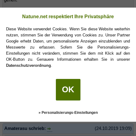
Eine Liebe ist nur dann ok, wenn sie dich stärker, schöner,
Natune.net respektiert Ihre Privatsphäre
mutiger macht. Und nicht wenn sie dich zerstört, durchkaut und
wieder ausspuckt….
Diese Website verwendet Cookies. Wenn Sie diese Website weiterhin
nutzen, stimmen Sie der Verwendung von Cookies zu. Unser Partner
Es zeugt von Mut und Stärke sich Hilfe zu holen und nach und
Google erhebt Daten, um personalisierte Anzeigen einzublenden und
nach den eigenen Seelenkeller aufzuräumen!
Messwerte zu erfassen. Sofern Sie die Personalisierungs-
Einstellungen nicht verändern, stimmen Sie dem mit Klick auf den
Alles Gute für dich!
OK-Button zu. Genauere Informationen erhalten Sie in unserer
Datenschutzverordnung
.
tisija
(25.10.2019 17:33)
OK
Hallo
Waage
,
danke für deine Gedanken die du geschrieben hast.
Regt definitiv auch zum Nachdenken an.
» Personalisierungs-Einstellungen
L.G. tisija
Amaterasu schrieb:
(24.10.2019 19:09)