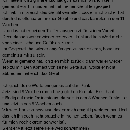
Ich hatte mich zig mal entschuldigt, hab mich wirklich klein
gemacht vor ihm und er hat mit meinen Gefühlen gespielt.
Ich hab ihm ja auch das Gefühl vermittelt, das er mich sicher hat
durch das offenbaren meiner Gefühle und das kämpfen in den 11
Wochen.
Und das hat er bei den Treffen ausgenutzt für seinen Vorteil.
Denn danach war er wieder reserviert, kühl und kein Wort mehr
von seiner Liebe und Gefühlen zu mir.
Im Gegenteil ,hat wieder angefangen zu provozieren, böse und
gemein zu mir zu sein.
Wenn er gemerkt hat, ich zieh mich zurück, dann war er wieder
lieb zu mir. Den Kontakt von seiner Seite aus ,wollte er nicht
abbrechen hatte ich das Gefühl.
Ich glaub deine Worte bringen es auf den Punkt.
Jetzt sind 9 Wochen rum ohne jeglichen Kontakt. Er schaut
ständig auf mein Onlinestatus, damals in den 3 Wochen Funkstille
und jetzt in den 9 Wochen auch.
Vllt wird ihm jetzt bewusst, das er mich entgültig verloren hat. Und
das ich ihn doch nicht brauche in meinen Leben. (auch wenn es
für mich noch extrem schwer ist).
Sieht er vllt jetzt seine Felle weg schwimmen?