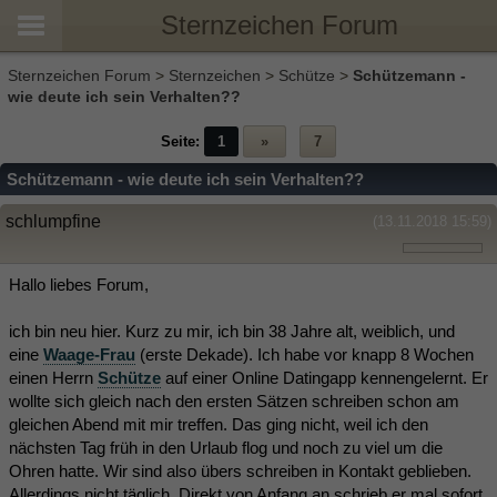
Sternzeichen Forum
Sternzeichen Forum
>
Sternzeichen
>
Schütze
>
Schützemann -
wie deute ich sein Verhalten??
Seite:
1
»
7
Schützemann - wie deute ich sein Verhalten??
schlumpfine
(13.11.2018 15:59)
Hallo liebes Forum,
ich bin neu hier. Kurz zu mir, ich bin 38 Jahre alt, weiblich, und
eine
Waage-Frau
(erste Dekade). Ich habe vor knapp 8 Wochen
einen Herrn
Schütze
auf einer Online Datingapp kennengelernt. Er
wollte sich gleich nach den ersten Sätzen schreiben schon am
gleichen Abend mit mir treffen. Das ging nicht, weil ich den
nächsten Tag früh in den Urlaub flog und noch zu viel um die
Ohren hatte. Wir sind also übers schreiben in Kontakt geblieben.
Allerdings nicht täglich. Direkt von Anfang an schrieb er mal sofort,