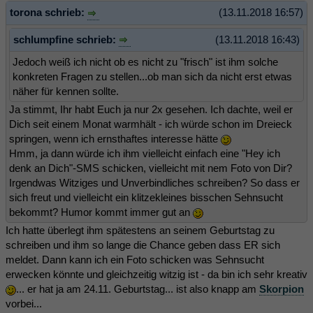
torona schrieb:
(13.11.2018 16:57)
schlumpfine schrieb:
(13.11.2018 16:43)
Jedoch weiß ich nicht ob es nicht zu "frisch" ist ihm solche
konkreten Fragen zu stellen...ob man sich da nicht erst etwas
näher für kennen sollte.
Ja stimmt, Ihr habt Euch ja nur 2x gesehen. Ich dachte, weil er
Dich seit einem Monat warmhält - ich würde schon im Dreieck
springen, wenn ich ernsthaftes interesse hätte
Hmm, ja dann würde ich ihm vielleicht einfach eine "Hey ich
denk an Dich"-SMS schicken, vielleicht mit nem Foto von Dir?
Irgendwas Witziges und Unverbindliches schreiben? So dass er
sich freut und vielleicht ein klitzekleines bisschen Sehnsucht
bekommt? Humor kommt immer gut an
Ich hatte überlegt ihm spätestens an seinem Geburtstag zu
schreiben und ihm so lange die Chance geben dass ER sich
meldet. Dann kann ich ein Foto schicken was Sehnsucht
erwecken könnte und gleichzeitig witzig ist - da bin ich sehr kreativ
... er hat ja am 24.11. Geburtstag... ist also knapp am
Skorpion
vorbei...