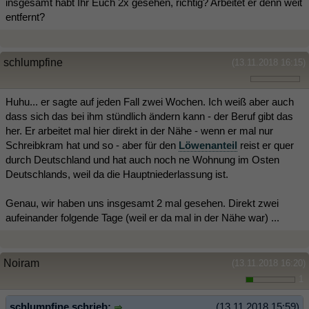
insgesamt habt Ihr Euch 2x gesehen, richtig? Arbeitet er denn weit
entfernt?
schlumpfine
(13.11.2018 16:15)
Huhu... er sagte auf jeden Fall zwei Wochen. Ich weiß aber auch
dass sich das bei ihm stündlich ändern kann - der Beruf gibt das
her. Er arbeitet mal hier direkt in der Nähe - wenn er mal nur
Schreibkram hat und so - aber für den
Löwenanteil
reist er quer
durch Deutschland und hat auch noch ne Wohnung im Osten
Deutschlands, weil da die Hauptniederlassung ist.
Genau, wir haben uns insgesamt 2 mal gesehen. Direkt zwei
aufeinander folgende Tage (weil er da mal in der Nähe war) ...
Noiram
(13.11.2018 16:20)
1
schlumpfine schrieb:
(13.11.2018 15:59)