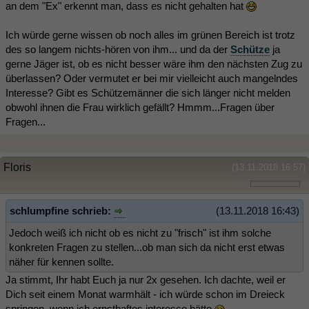
an dem "Ex" erkennt man, dass es nicht gehalten hat
Ich würde gerne wissen ob noch alles im grünen Bereich ist trotz
des so langem nichts-hören von ihm... und da der
Schütze
ja
gerne Jäger ist, ob es nicht besser wäre ihm den nächsten Zug zu
überlassen? Oder vermutet er bei mir vielleicht auch mangelndes
Interesse? Gibt es Schützemänner die sich länger nicht melden
obwohl ihnen die Frau wirklich gefällt? Hmmm...Fragen über
Fragen...
Floris
(13.11.2018 16:57)
schlumpfine schrieb:
(13.11.2018 16:43)
Jedoch weiß ich nicht ob es nicht zu "frisch" ist ihm solche
konkreten Fragen zu stellen...ob man sich da nicht erst etwas
näher für kennen sollte.
Ja stimmt, Ihr habt Euch ja nur 2x gesehen. Ich dachte, weil er
Dich seit einem Monat warmhält - ich würde schon im Dreieck
springen, wenn ich ernsthaftes interesse hätte