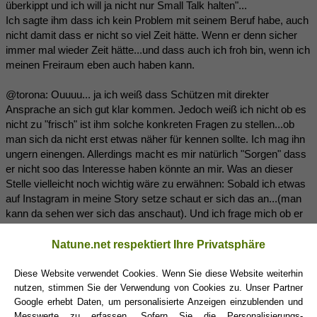
überkippt und ich will ja nicht nur Small Talk halten"...
Ich sagte ihm dass ich kein Problem mit seinem Beruf habe, auch
nicht damit dass er nicht so viel Zeit hätte. Wenn er denn sicher
immer mal wieder Zeit hätte...und dass auch ich froh bin, wenn ich
meinen Freiraum eben auch haben kann.
@torona: Ouuuu... ja ich weiß dass Schützen mit direkter
Ansprache an sich gut klar kommen. Jedoch weiß ich nicht ob es
nicht zu "frisch" ist ihm solche konkreten Fragen zu stellen...ob
man sich da nicht erst etwas näher für kennen sollte. Ich mag ihn
ungern einengen. Allerdings macht es mir natürlich "Sorgen" dass
er nicht soo das Interesse haben könnte an mir. Was an dieser
Stelle vielleicht noch wichtig wäre zu erwähnen: Sobald ich etwas
auf Instagram in meine Story setze schaut er sich das an...(man
kann da sehen wer sich das anschaut). Und ich frage mich ob er
sich das anschauen würde, wenn er kein Interesse mehr
hätte...zuletzt erst gestern war er wieder drauf.
Natune.net respektiert Ihre Privatsphäre
Diese Website verwendet Cookies. Wenn Sie diese Website weiterhin
nutzen, stimmen Sie der Verwendung von Cookies zu. Unser Partner
Noiram
(13.11.2018 16:48)
Google erhebt Daten, um personalisierte Anzeigen einzublenden und
Messwerte zu erfassen. Sofern Sie die Personalisierungs-