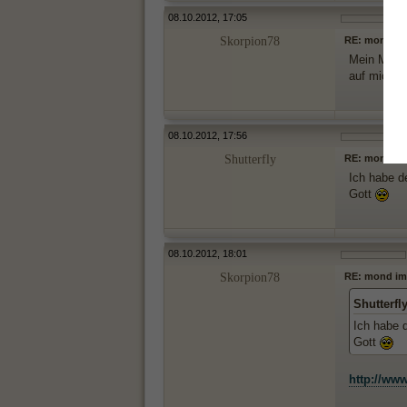
08.10.2012, 17:05
Skorpion78
RE: mond im
Mein Mond 
auf mich s
08.10.2012, 17:56
Shutterfly
RE: mond im
Ich habe d
Gott
08.10.2012, 18:01
Skorpion78
RE: mond im
Shutterfl
Ich habe 
Gott
http://ww