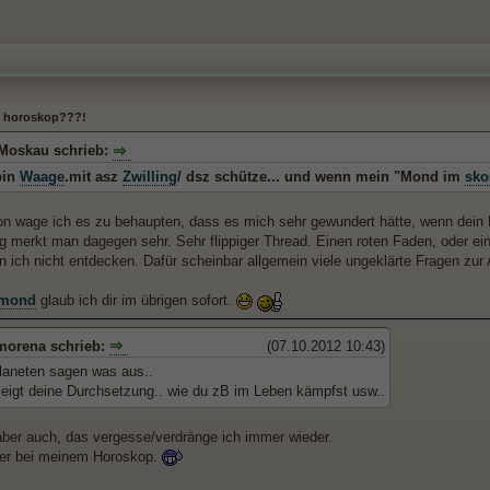
 horoskop???!
Moskau schrieb:
bin
Waage
.mit asz
Zwilling
/ dsz schütze... und wenn mein "Mond im
sko
on wage ich es zu behaupten, dass es mich sehr gewundert hätte, wenn dei
ng merkt man dagegen sehr. Sehr flippiger Thread. Einen roten Faden, oder ein
n ich nicht entdecken. Dafür scheinbar allgemein viele ungeklärte Fragen zur 
hmond
glaub ich dir im übrigen sofort.
morena schrieb:
(07.10.2012 10:43)
Planeten sagen was aus..
eigt deine Durchsetzung.. wie du zB im Leben kämpfst usw..
er auch, das vergesse/verdränge ich immer wieder.
er bei meinem Horoskop.