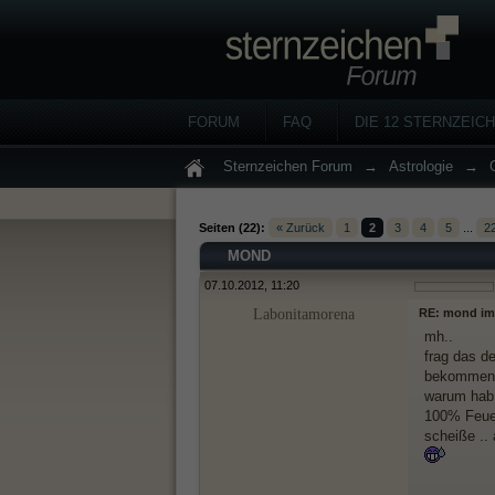
FORUM
FAQ
DIE 12 STERNZEIC
Sternzeichen Forum
→
Astrologie
→
Seiten (22):
« Zurück
1
2
3
4
5
...
2
MOND
07.10.2012, 11:20
Labonitamorena
RE: mond im
mh..
frag das de
bekommen 
warum hab
100% Feuer
scheiße .. 