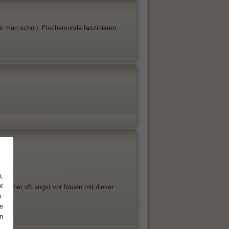
nt man schon. Fischemonde faszinieren
,
t
männer oft angst vor frauen mit dieser
.
e
n