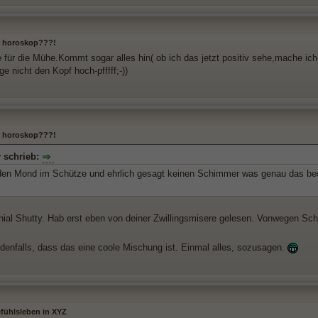
 horoskop???!
für die Mühe.Kommt sogar alles hin( ob ich das jetzt positiv sehe,mache i
ge nicht den Kopf hoch-pfffff;-))
 horoskop???!
y schrieb:
den Mond im Schütze und ehrlich gesagt keinen Schimmer was genau das bed
ial Shutty. Hab erst eben von deiner Zwillingsmisere gelesen. Vonwegen Sc
jedenfalls, dass das eine coole Mischung ist. Einmal alles, sozusagen.
fühlsleben in XYZ