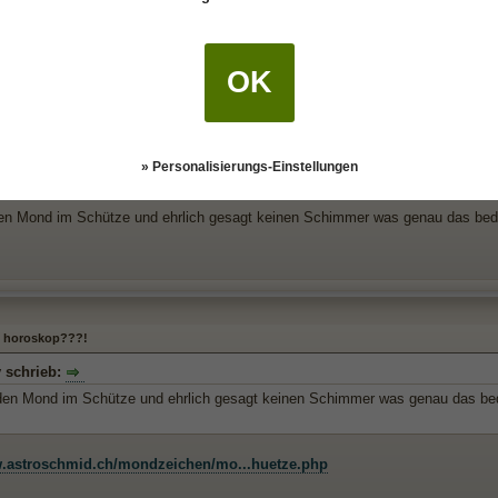
 horoskop???!
ist im Löwen und da wird behauptet, dass man uns Männer leicht in erotische 
OK
chon einmal gar nicht zu. Ich bin mir zu schade für Abenteuer und den ganze
» Personalisierungs-Einstellungen
 horoskop???!
en Mond im Schütze und ehrlich gesagt keinen Schimmer was genau das bede
 horoskop???!
y schrieb:
den Mond im Schütze und ehrlich gesagt keinen Schimmer was genau das bed
w.astroschmid.ch/mondzeichen/mo...huetze.php