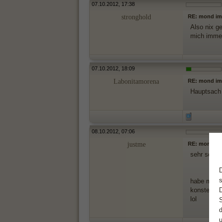
07.10.2012, 17:38
stronghold
RE: mond im
Also nix g
mich immer
07.10.2012, 18:09
Labonitamorena
RE: mond im
Hauptsach
08.10.2012, 07:06
justme
RE: mond im
sehr schön
habe meine
konstellat
lol