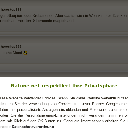
 horoskop???!
egen Skorpion- oder Krebsmonde. Aber das ist wie ein Wohnzimmer. Das ken
 noch am meisten. Stiermonde mag ich auch.
1
 horoskop???!
 Fische Mond
 horoskop???!
Natune.net respektiert Ihre Privatsphäre
Diese Website verwendet Cookies. Wenn Sie diese Website weiterhin nutzen
stimmen Sie der Verwendung von Cookies zu. Unser Partner Google erheb
n mond im widder und bin zufrieden damit, ich habe allerdings gelesen, dass 
Daten, um personalisierte Anzeigen einzublenden und Messwerte zu erfassen
ion haben
Sofern Sie die Personalisierungs-Einstellungen nicht verändern, stimmen Si
dem mit Klick auf den OK-Button zu. Genauere Informationen erhalten Sie i
unserer
Datenschutzverordnung
.