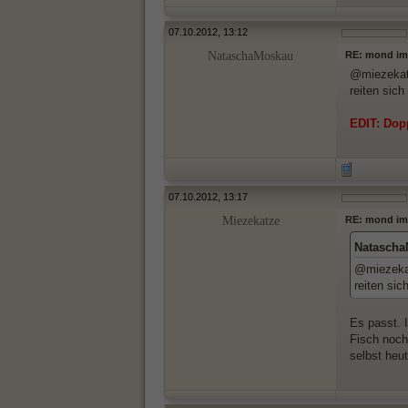
07.10.2012, 13:12
NataschaMoskau
RE: mond im
@miezekatz
reiten sich
EDIT: Dopp
07.10.2012, 13:17
Miezekatze
RE: mond im
Natascha
@miezekat
reiten sic
Es passt. 
Fisch noch
selbst heut