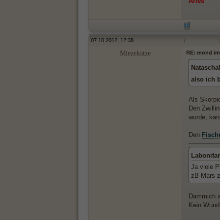
Aries
07.10.2012, 12:38
Miezekatze
RE: mond im
Natascha
also ich 
Als Skorpi
Den Zwilli
wurde, kan
Den
Fisc
Labonita
Ja viele 
zB Mars z
Dammich ab
Kein Wund