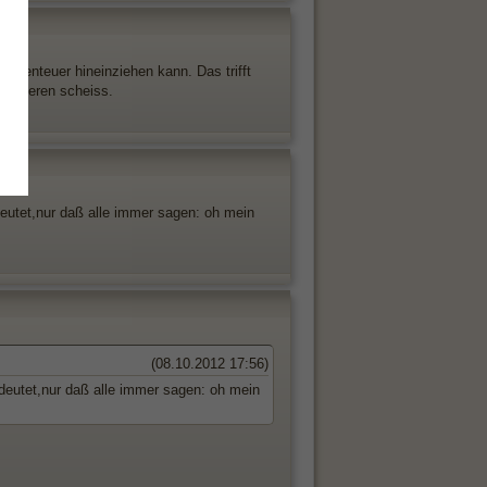
Abenteuer hineinziehen kann. Das trifft
n anderen scheiss.
utet,nur daß alle immer sagen: oh mein
(08.10.2012 17:56)
eutet,nur daß alle immer sagen: oh mein