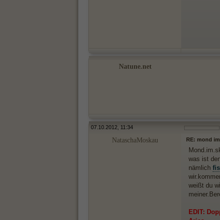
Natune.net
07.10.2012, 11:34
NataschaMoskau
RE: mond im
Mond.im.sk
was ist de
nämlich
fi
wir.kommen 
weißt du w
meiner.Be
EDIT: Dopp