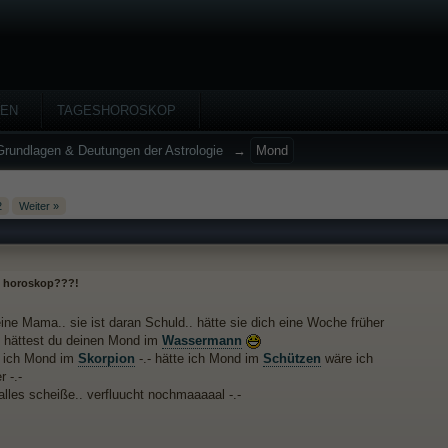
HEN
TAGESHOROSKOP
Grundlagen & Deutungen der Astrologie
→
Mond
2
Weiter »
 horoskop???!
ine Mama.. sie ist daran Schuld.. hätte sie dich eine Woche früher
hättest du deinen Mond im
Wassermann
 ich Mond im
Skorpion
-.- hätte ich Mond im
Schützen
wäre ich
 -.-
alles scheiße.. verfluucht nochmaaaaal -.-