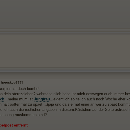
 horoskop???!
orpion ist doch.bombe!...
nn dein sternzeichen? wahrscheinlich habe.ihr mich deswegen.auch immer bes
sch
...meine mum ist
Jungfrau
...eigentlich sollte.ich auch noch Woche eher 
halt oöfter mal zu spaet ...(jaja und da.sie mal einer an wer zu spaet kommt d
ie ich auch die restlichen angaben in diesem.Kästchen auf der Seite astrosch
rechnung rauskommen sind?
elpost entfernt