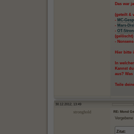
Das war ja
(geteilt &
-
MC-Gesp
-
Mars-Dis
-
OT-Stron
(gelöscht)
- Nonsen
Hier bitte
In welche
Kannst du
aus? Was 
Teile dei
30.12.2012, 13:49
stronghold
RE: Mond Ge
Vergebene 
Zitat: