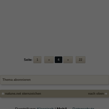
Seite:
1
«
4
»
22
Thema abonnieren
natune.net sternzeichen
nach oben