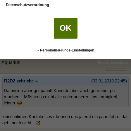
Datenschutzverordnung
.
R2D2
(03.01.2013 22:06)
jaaaaaaa
OK
Die Definitionen an der Seite hab ich schon gelesen, aber die
Zeichen sind für mich gerade echt ne Runde zu hoch!!! Ich hab
echt von nix ne Ahnung, was Astrologie angeht!!!
» Personalisierungs-Einstellungen
Aquarius
(03.01.2013 22:50)
R2D2 schrieb:
(03.01.2013 22:45)
Da bin ich aber gespannt! Kannste aber auch gern über pn
machen... Müssen ja nicht alle unter unserer Unstimmigkeit
leiden.
keine intimen Kontake....wir kennen uns ja erst ein paar Jahre, das
geht noch nicht...