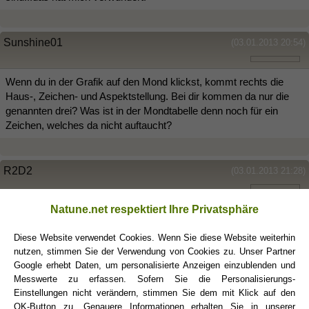
Sunshine01
(03.01.2013 20:54)
Wenn du in der Grafik auf den Mond klickst, kommt rechts die
Haus-, Zeichen- und Aspektstellung. Bei dir kommen da nur die
genannten drei? Was ist in der Mondtabelle denn noch für ein
Zeichen, welches da nicht auftaucht?
R2D2
(03.01.2013 21:28)
Natune.net respektiert Ihre Privatsphäre
So, Recherche...im Merkur- das Zeichen für Halbquadrat -1 A
im Neptun - bQ -1 A
Diese Website verwendet Cookies. Wenn Sie diese Website weiterhin
im Chiron - Konjunktion 10 S
nutzen, stimmen Sie der Verwendung von Cookies zu. Unser Partner
im AC - Trigon 1 S
Google erhebt Daten, um personalisierte Anzeigen einzublenden und
Messwerte zu erfassen. Sofern Sie die Personalisierungs-
Bahnhof
Einstellungen nicht verändern, stimmen Sie dem mit Klick auf den
OK-Button zu. Genauere Informationen erhalten Sie in unserer