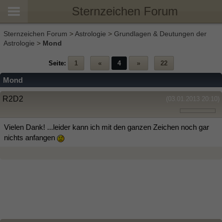
Sternzeichen Forum
Sternzeichen Forum
>
Astrologie
>
Grundlagen & Deutungen der
Astrologie
>
Mond
Seite:
1
«
4
»
22
Mond
R2D2
(03.01.2013 20:10)
Vielen Dank! ...leider kann ich mit den ganzen Zeichen noch gar
nichts anfangen