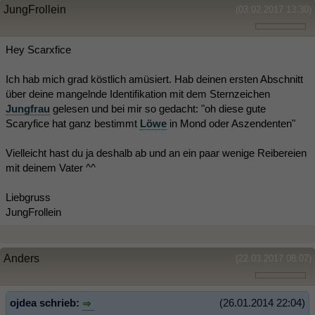
JungFrollein
(03.02.2017 13:30)
Hey Scarxfice
Ich hab mich grad köstlich amüsiert. Hab deinen ersten Abschnitt
über deine mangelnde Identifikation mit dem Sternzeichen
Jungfrau
gelesen und bei mir so gedacht: "oh diese gute
Scaryfice hat ganz bestimmt
Löwe
in Mond oder Aszendenten"
Vielleicht hast du ja deshalb ab und an ein paar wenige Reibereien
mit deinem Vater ^^
Liebgruss
JungFrollein
Anders
(22.03.2017 08:07)
ojdea schrieb:
(26.01.2014 22:04)