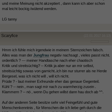
und meine Meinung nicht akzeptiert , dann kann ich aber schon
mal leicht bockig /wütend werden.
LG tanny
Scaryfice
(22.01.2017 16:13)
Hmm ich fühle mich irgendwie in meinem Sternzeichen falsch.
Alles was man der
Jungfrau
negativ nachsagt , vieles passt nicht.
ordentlich ? --- meiner Handtasche nach eher chaotisch
Kritik und streitsüchtig? -- Kritik ja aber nur an mir selbst,
streitsüchtig sowas von garnicht..ich bin nur sturrer als ne Herde
Bergesel, was ich nicht will , will ich nicht.
Prüde ? - laut meiner Exfreunde eher das genaue Gegenteil.
Kühl ? -- nein , man sagt mir nach zu warmherzig zusein .
Klammern ? -- nö , wenn Du gehen willst dann hau doch ab ^^.
Auf der anderen Seite besitze sehr viel Feingefühl und gute
Menschenkenntnis , für Menschen die ich liebe geh durch die