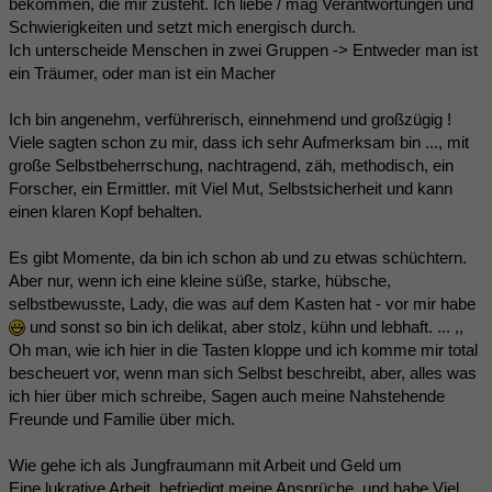
bekommen, die mir zusteht. Ich liebe / mag Verantwortungen und
Schwierigkeiten und setzt mich energisch durch.
Ich unterscheide Menschen in zwei Gruppen -> Entweder man ist
ein Träumer, oder man ist ein Macher
Ich bin angenehm, verführerisch, einnehmend und großzügig !
Viele sagten schon zu mir, dass ich sehr Aufmerksam bin ..., mit
große Selbstbeherrschung, nachtragend, zäh, methodisch, ein
Forscher, ein Ermittler. mit Viel Mut, Selbstsicherheit und kann
einen klaren Kopf behalten.
Es gibt Momente, da bin ich schon ab und zu etwas schüchtern.
Aber nur, wenn ich eine kleine süße, starke, hübsche,
selbstbewusste, Lady, die was auf dem Kasten hat - vor mir habe
und sonst so bin ich delikat, aber stolz, kühn und lebhaft. ... ,,
Oh man, wie ich hier in die Tasten kloppe und ich komme mir total
bescheuert vor, wenn man sich Selbst beschreibt, aber, alles was
ich hier über mich schreibe, Sagen auch meine Nahstehende
Freunde und Familie über mich.
Wie gehe ich als Jungfraumann mit Arbeit und Geld um
Eine lukrative Arbeit, befriedigt meine Ansprüche, und habe Viel