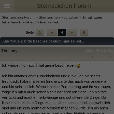
Sternzeichen Forum
Sternzeichen Forum
>
Sternzeichen
>
Jungfrau
>
Jungfrauen:
bitte beschreibt euch hier selbst...
Seite:
1
«
4
»
6
Jungfrauen: bitte beschreibt euch hier selbst...
TheLady
(08.04.2016 19:46)
Ich würde mich auch mal gerne beschreiben
Ich bin anfangs eher zurückhaltend und ruhig. Ich bin stehts
freundlich, habe manieren (und erwarte das auch von anderen)
und bin sehr höflich. Wenn ich eine Person mag und ihr vertrauen,
zeige ich mich auch schon von einer anderen Seite. Ich bin total
verrückt und mache merkwürdige und schokierende Dinge. Da
liebe ich es einfach Dinge zu tun, die schon ziemlich ungwöhnlich
sind und die kein normaler Mensch machen würde. Ich bin auch
schon als durchtrieben bezeichnet worden. Natürlich kann ich