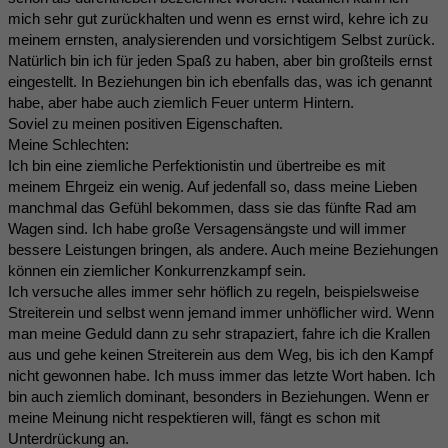
mich sehr gut zurückhalten und wenn es ernst wird, kehre ich zu
meinem ernsten, analysierenden und vorsichtigem Selbst zurück.
Natürlich bin ich für jeden Spaß zu haben, aber bin großteils ernst
eingestellt. In Beziehungen bin ich ebenfalls das, was ich genannt
habe, aber habe auch ziemlich Feuer unterm Hintern.
Soviel zu meinen positiven Eigenschaften.
Meine Schlechten:
Ich bin eine ziemliche Perfektionistin und übertreibe es mit
meinem Ehrgeiz ein wenig. Auf jedenfall so, dass meine Lieben
manchmal das Gefühl bekommen, dass sie das fünfte Rad am
Wagen sind. Ich habe große Versagensängste und will immer
bessere Leistungen bringen, als andere. Auch meine Beziehungen
können ein ziemlicher Konkurrenzkampf sein.
Ich versuche alles immer sehr höflich zu regeln, beispielsweise
Streiterein und selbst wenn jemand immer unhöflicher wird. Wenn
man meine Geduld dann zu sehr strapaziert, fahre ich die Krallen
aus und gehe keinen Streiterein aus dem Weg, bis ich den Kampf
nicht gewonnen habe. Ich muss immer das letzte Wort haben. Ich
bin auch ziemlich dominant, besonders in Beziehungen. Wenn er
meine Meinung nicht respektieren will, fängt es schon mit
Unterdrückung an.