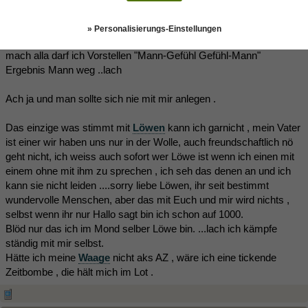
Ich werd auch immer für stark gehalten , dabei bin ich ein
Scherbenhaufen der das einfallende Licht spiegelt.
» Personalisierungs-Einstellungen
Und ich mach Männer Angst da sie oft mit ihren Gefühlen bekannt
mach alla darf ich Vorstellen "Mann-Gefühl Gefühl-Mann"
Ergebnis Mann weg ..lach
Ach ja und man sollte sich nie mit mir anlegen .
Das einzige was stimmt mit
Löwen
kann ich garnicht , mein Vater
ist einer wir haben uns nur in der Wolle, auch freundschaftlich nö
geht nicht, ich weiss auch sofort wer Löwe ist wenn ich einen mit
einem ohne mit ihm zu sprechen , ich seh das denen an und ich
kann sie nicht leiden ....sorry liebe Löwen, ihr seit bestimmt
wundervolle Menschen, aber das mit Euch und mir wird nichts ,
selbst wenn ihr nur Hallo sagt bin ich schon auf 1000.
Blöd nur das ich im Mond selber Löwe bin. ...lach ich kämpfe
ständig mit mir selbst.
Hätte ich meine
Waage
nicht aks AZ , wäre ich eine tickende
Zeitbombe , die hält mich im Lot .