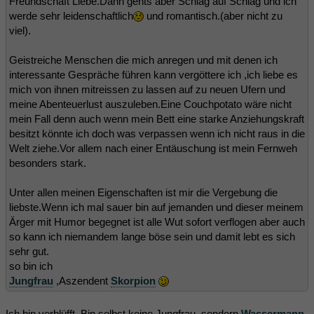
Freundschaft Liebe.Dann gehts aber Schlag auf Schlag und ich
werde sehr leidenschaftlich
und romantisch.(aber nicht zu
viel).
Geistreiche Menschen die mich anregen und mit denen ich
interessante Gespräche führen kann vergöttere ich ,ich liebe es
mich von ihnen mitreissen zu lassen auf zu neuen Ufern und
meine Abenteuerlust auszuleben.Eine Couchpotato wäre nicht
mein Fall denn auch wenn mein Bett eine starke Anziehungskraft
besitzt könnte ich doch was verpassen wenn ich nicht raus in die
Welt ziehe.Vor allem nach einer Entäuschung ist mein Fernweh
besonders stark.
Unter allen meinen Eigenschaften ist mir die Vergebung die
liebste.Wenn ich mal sauer bin auf jemanden und dieser meinem
Ärger mit Humor begegnet ist alle Wut sofort verflogen aber auch
so kann ich niemandem lange böse sein und damit lebt es sich
sehr gut.
so bin ich
Jungfrau
,Aszendent
Skorpion
Ich bin verblüfft. Bin selbst keine Jungfrau, sondern
Wassermann