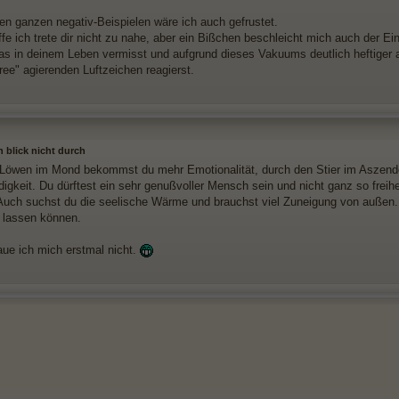
den ganzen negativ-Beispielen wäre ich auch gefrustet.
fe ich trete dir nicht zu nahe, aber ein Bißchen beschleicht mich auch der Ei
as in deinem Leben vermisst und aufgrund dieses Vakuums deutlich heftiger
ree" agierenden Luftzeichen reagierst.
h blick nicht durch
Löwen im Mond bekommst du mehr Emotionalität, durch den Stier im Aszend
igkeit. Du dürftest ein sehr genußvoller Mensch sein und nicht ganz so freihe
. Auch suchst du die seelische Wärme und brauchst viel Zuneigung von außen. D
 lassen können.
aue ich mich erstmal nicht.