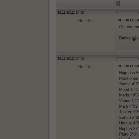
18.11.2012, 14:30
Mrs.Filth
RE: HILFE ic
Gut erkann
Danke
w
18.11.2012, 14:35
Mrs.Filth
RE: HILFE ic
Naja das E
Positionen
Sonne 4°3
Mond 13°3
Merkur 9°5
Venus 17°
Mars 4°59
Jupiter 0
Saturn 2°5
Uranus 4°
Neptun 27°
Pluto 5°04