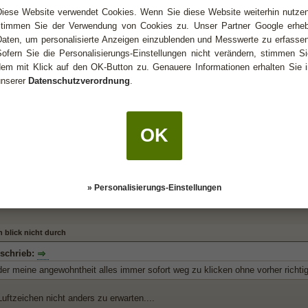
Diese Website verwendet Cookies. Wenn Sie diese Website weiterhin nutzen
 das Programm ein Bild mit Strichen und komischen Symbolen aus. Wenn Du au
stimmen Sie der Verwendung von Cookies zu. Unser Partner Google erheb
Deutungstext angezeigt.
Daten, um personalisierte Anzeigen einzublenden und Messwerte zu erfassen
Sofern Sie die Personalisierungs-Einstellungen nicht verändern, stimmen Si
dem mit Klick auf den OK-Button zu. Genauere Informationen erhalten Sie i
unserer
Datenschutzverordnung
.
h blick nicht durch
 schrieb:
OK
der meine angewohntheit alles immer sofort weg zu klicken ohne vorher richti
sermann, was sonst?
» Personalisierungs-Einstellungen
h blick nicht durch
 schrieb:
der meine angewohntheit alles immer sofort weg zu klicken ohne vorher richti
uftzeichen nicht anders zu erwarten....