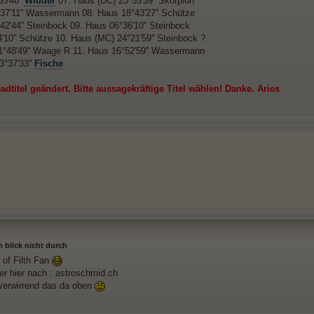
55'48''
Widder
07. Haus (DC) 23°55'59'' Skorpion
37'11'' Wassermann 08. Haus 18°43'27'' Schütze
42'44'' Steinbock 09. Haus 06°36'10'' Steinbock
4'10'' Schütze 10. Haus (MC) 24°21'59'' Steinbock ?
°48'49'' Waage R 11. Haus 16°52'59'' Wassermann
3°37'33''
Fische
adtitel geändert. Bitte aussagekräftige Titel wählen! Danke. Aries
h blick nicht durch
 of Filth Fan
er hier nach : astroschmid.ch
t verwirrend das da oben