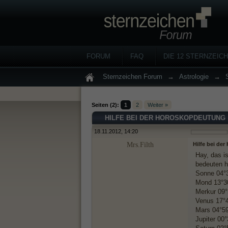
FORUM
FAQ
DIE 12 STERNZEIC
Sternzeichen Forum
→
Astrologie
→
Seiten (2):
1
2
Weiter »
HILFE BEI DER HOROSKOPDEUTUNG
18.11.2012, 14:20
Mrs.Filth
Hilfe bei de
Hay, das i
bedeuten h
Sonne 04°3
Mond 13°30
Merkur 09°
Venus 17°49
Mars 04°59
Jupiter 00