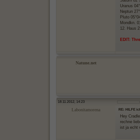
Saturn 02°
Uranus 04°
Neptun 27°
Pluto 05°0
Mondkn. 01
12. Haus 2
EDIT: Thre
Natune.net
18.11.2012, 14:23
Labonitamorena
RE: HILFE ic
Hey Cradle
rechne lieb
ist ja ech