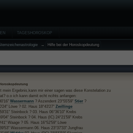
HEN
TAGESHOROSKOP
Sternzeichenastrologie
→
Hilfe bei der Horoskopdeutung
r Horoskopdeutung
st mein Ergebnis,kann mir einer sagen was diese Konstelation zu
at? o.o ich kann damit echt ncihts anfangen:
0'16''
Wassermann
? Aszendent 23°55'59''
Stier
?
'24'' Löwe ? 02. Haus 18°43'27''
Zwillinge
59'31'' Steinbock ? 03. Haus 06°36'10'' Krebs
'04'' Steinbock ? 04. Haus (IC) 24°21'59'' Krebs
'41'' Waage ? 05. Haus 16°52'59'' Löwe
°39'53'' Wassermann 06. Haus 23°37'33'' Jungfrau