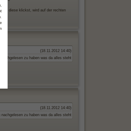
,
f diese klickst, wird auf der rechten
t
.
e
n
(18.11.2012 14:40)
g nachgelesen zu haben was da alles steht
(18.11.2012 14:40)
g nachgelesen zu haben was da alles steht