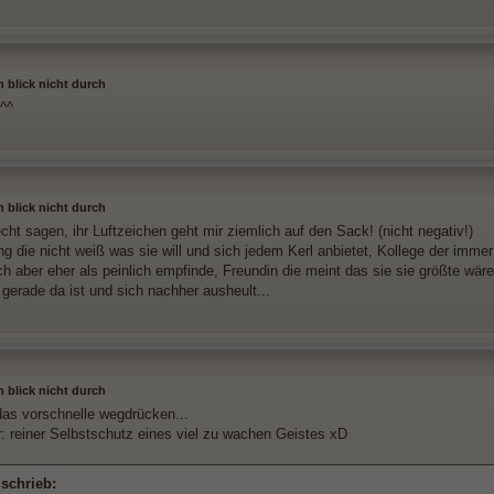
h blick nicht durch
^^
h blick nicht durch
ht sagen, ihr Luftzeichen geht mir ziemlich auf den Sack! (nicht negativ!)
g die nicht weiß was sie will und sich jedem Kerl anbietet, Kollege der imme
ich aber eher als peinlich empfinde, Freundin die meint das sie sie größte wär
 gerade da ist und sich nachher ausheult...
h blick nicht durch
das vorschnelle wegdrücken...
r: reiner Selbstschutz eines viel zu wachen Geistes xD
 schrieb: