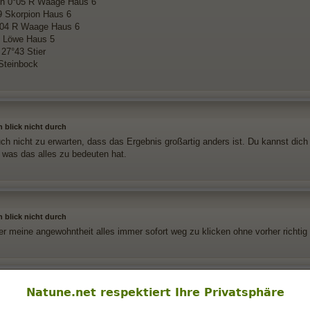
n 0°05 R Waage Haus 6
9 Skorpion Haus 6
°04 R Waage Haus 6
54 Löwe Haus 5
27°43 Stier
Steinbock
h blick nicht durch
ch nicht zu erwarten, dass das Ergebnis großartig anders ist. Du kannst dich
 was das alles zu bedeuten hat.
h blick nicht durch
er meine angewohntheit alles immer sofort weg zu klicken ohne vorher richti
Natune.net respektiert Ihre Privatsphäre
h blick nicht durch
-> Gratis Horoskope -> Interaktive Horoskope -> AstroClick Portrait -> Dateie