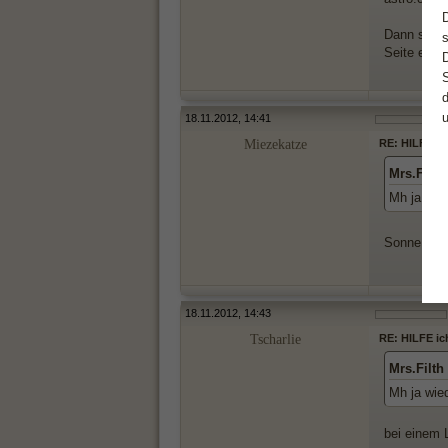
Dann spukt
Seite ein 
18.11.2012, 14:41
Miezekatze
RE: HILFE ic
Mrs.Filth
Mh ja wie
Sonne Was
18.11.2012, 14:43
Tscharlie
RE: HILFE ic
Mrs.Filth
Mh ja wie
bei einem L