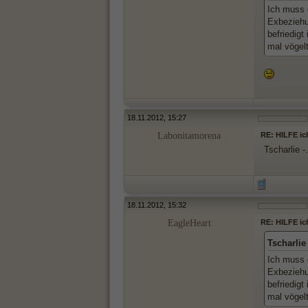
Ich muss e
Exbeziehu
befriedigt
mal vögelt
18.11.2012, 15:27
Labonitamorena
RE: HILFE ic
Tscharlie -
18.11.2012, 15:32
EagleHeart
RE: HILFE ic
Tscharlie
Ich muss e
Exbeziehu
befriedigt
mal vögelt