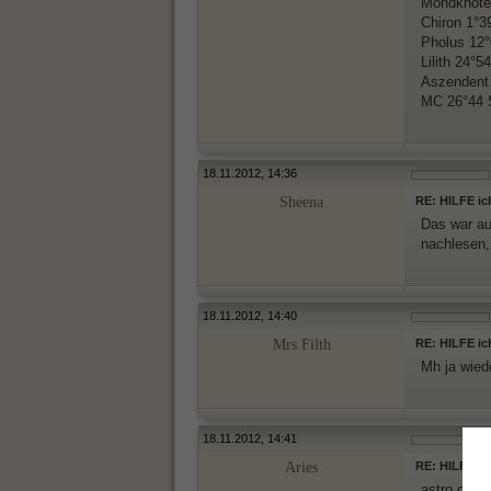
Mondknote
Chiron 1°3
Pholus 12
Lilith 24°
Aszendent 
MC 26°44 
18.11.2012, 14:36
Sheena
RE: HILFE ic
Das war au
nachlesen,
18.11.2012, 14:40
Mrs.Filth
RE: HILFE ic
Mh ja wied
18.11.2012, 14:41
Aries
RE: HILFE ic
astro.com 