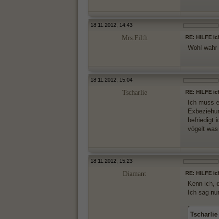
18.11.2012, 14:43
Mrs.Filth
RE: HILFE ic
Wohl wahr 
18.11.2012, 15:04
Tscharlie
RE: HILFE ic
Ich muss ec
Exbeziehun
befriedigt 
vögelt was
18.11.2012, 15:23
Diamant
RE: HILFE ic
Kenn ich, 
Ich sag nu
Tscharlie