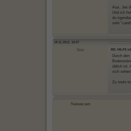
Aua...bei 
Und ich hof
du irgendw
sehr "caref
18.11.2012, 16:07
Nele
RE: HILFE ic
Durch den 
Bodenständ
üblich ist
sich sehen
Zu mehr tr
Natune.net