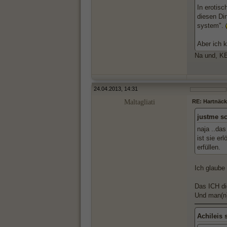
In erotisc
diesen Di
system".
Aber ich k
Na und, KE
24.04.2013, 14:31
Maltagliati
RE: Hartnäck
justme s
naja ..da
ist sie er
erfüllen.
Ich glaube
Das ICH di
Und man(n)
Achileis 