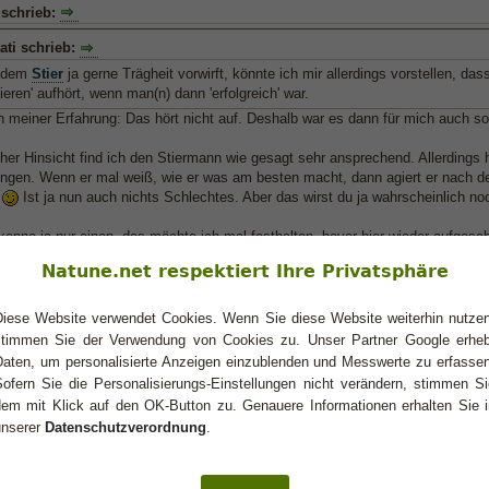
 schrieb:
ati schrieb:
 dem
Stier
ja gerne Trägheit vorwirft, könnte ich mir allerdings vorstellen, da
nieren' aufhört, wenn man(n) dann 'erfolgreich' war.
h meiner Erfahrung: Das hört nicht auf. Deshalb war es dann für mich auch s
cher Hinsicht find ich den Stiermann wie gesagt sehr ansprechend. Allerdings h
ingen. Wenn er mal weiß, wie er was am besten macht, dann agiert er nach 
.
Ist ja nun auch nichts Schlechtes. Aber das wirst du ja wahrscheinlich no
kenne ja nur einen, das möchte ich mal festhalten, bevor hier wieder aufgesch
EIN Problem darüber zu reden und es zu verändern!
Natune.net respektiert Ihre Privatsphäre
ch auch nicht.
Diese Website verwendet Cookies. Wenn Sie diese Website weiterhin nutzen
da gar nicht erst problematisieren, sondern einfach den Anfang machen. Aber 
stimmen Sie der Verwendung von Cookies zu. Unser Partner Google erheb
Daten, um personalisierte Anzeigen einzublenden und Messwerte zu erfassen
Sofern Sie die Personalisierungs-Einstellungen nicht verändern, stimmen Si
dem mit Klick auf den OK-Button zu. Genauere Informationen erhalten Sie i
unserer
Datenschutzverordnung
.
iger Stiermann
ti schrieb:
(24.04.2013 14:31)
infach den Anfang machen. Aber dafür ist es eh noch zu früh.