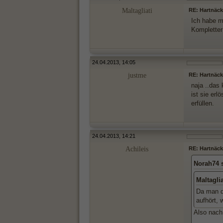
Maltagliati
RE: Hartnäck
Ich habe m
Kompletter
24.04.2013, 14:05
justme
RE: Hartnäck
naja ..das
ist sie erl
erfüllen.
24.04.2013, 14:21
Achileis
RE: Hartnäck
Norah74 
Maltagli
Da man
aufhört, 
Also nach