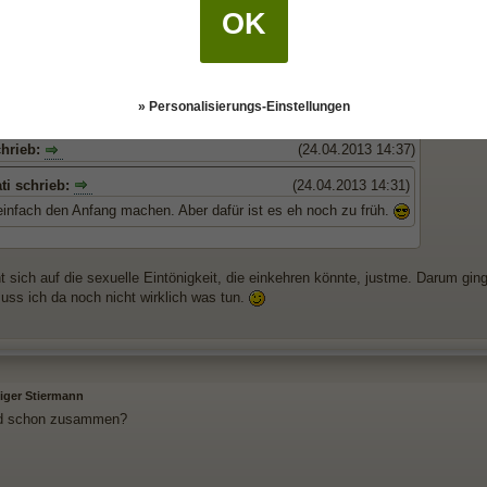
OK
» Personalisierungs-Einstellungen
iger Stiermann
chrieb:
(24.04.2013 14:37)
ati schrieb:
(24.04.2013 14:31)
einfach den Anfang machen. Aber dafür ist es eh noch zu früh.
t sich auf die sexuelle Eintönigkeit, die einkehren könnte, justme. Darum gin
muss ich da noch nicht wirklich was tun.
iger Stiermann
eid schon zusammen?