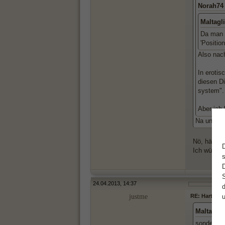
Norah74
Maltagli
Da man
'Positio
Also nac
In erotis
diesen D
system"
Aber ich 
Na und, K
Nö, hätte i
Ich würde 
24.04.2013, 14:37
justme
RE: Hartnäck
Maltaglia
sondern e