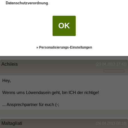
Datenschutzverordnung
.
Das mit dem Glas ,hat er doch extra gemacht....
Ganz einfach um auf dich zu zukommen ....er wollte damit nicht
OK
signalisieren "trag mein Glas weg"
sondern er wollte deine Aufmerksamkeit:-))
die hat er ja jetzt:-)))
» Personalisierungs-Einstellungen
Achileis
(23.04.2013 17:43)
Hey,
Wenns ums Löwendasein geht, bin ICH der richtige!
... Ansprechpartner für euch (-;
Maltagliati
(24.04.2013 08:18)