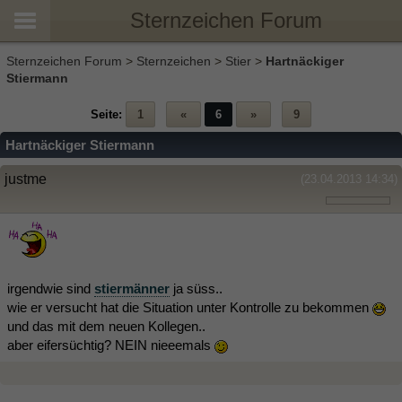
Sternzeichen Forum
Sternzeichen Forum
>
Sternzeichen
>
Stier
>
Hartnäckiger
Stiermann
Seite:
1
«
6
»
9
Hartnäckiger Stiermann
justme
(23.04.2013 14:34)
irgendwie sind
stiermänner
ja süss..
wie er versucht hat die Situation unter Kontrolle zu bekommen
und das mit dem neuen Kollegen..
aber eifersüchtig? NEIN nieeemals