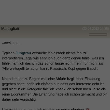
Maltagliati
(23.04.2013 14:35)
..erwischt...
Typisch
Jungfrau
versuche ich einfach nichts fehl zu
interpretieren...egal wie sehr ich auch ganz genau fühle, was ich
fühle: nämlich das ich das schon lange nicht mehr, für mich, als
'Allerweltsgeflirte' abtun kann. Klassisch, Kopf gegen Bauch.
Nachdem ich zu Beginn mal eine Abfuhr bzgl. einer Einladung
gegeben hatte, hoffe ich einfach nur, dass das Interesse echt ist
und nicht in die Kategorie fällt 'die knack ich schon noch', also als
reine Egonummer. Die Erfahrung habe ich schon gemacht und bin
daher sehr vorsichtig.
Um es klar zu sagen: Ich möchte es gerne glauben.