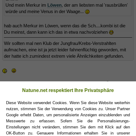
Und mein Merkur im
Löwen
, der am liebsten mal 'rausbrüllen'
würde und meine Venus in der Waage...
hab auch Merkur im Löwen, wenn das die Sch....kombi ist die
Du meinst, dann kann ich das in etwa nachvolziehen
Wir sollten mal nen Klub der Jungfrau/Krebs-Verstrahlten
aufmachen, eine ist ja jetzt leider fahnenflüchtig geworden, mit
der hatte ich zumindest extrem viele Ähnlichkeiten gefunden.
*highfive* Ja, diese...'Traum'kombination meinte ich
Willkommen im Club!
Natune.net respektiert Ihre Privatsphäre
Diese Website verwendet Cookies. Wenn Sie diese Website weiterhin
nutzen, stimmen Sie der Verwendung von Cookies zu. Unser Partner
Peppels
(23.04.2013 17:05)
Google erhebt Daten, um personalisierte Anzeigen einzublenden und
Messwerte zu erfassen. Sofern Sie die Personalisierungs-
Wenigstens hat der Stier nicht in den Garten gepinkelt um sein
Einstellungen nicht verändern, stimmen Sie dem mit Klick auf den
Revier zu zeichnen g**
OK-Button zu. Genauere Informationen erhalten Sie in unserer