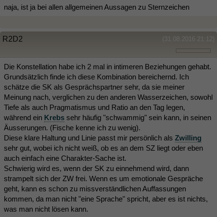
naja, ist ja bei allen allgemeinen Aussagen zu Sternzeichen
R2D2
(31.08.2016 21:12)
Die Konstellation habe ich 2 mal in intimeren Beziehungen gehabt.
Grundsätzlich finde ich diese Kombination bereichernd. Ich
schätze die SK als Gesprächspartner sehr, da sie meiner
Meinung nach, verglichen zu den anderen Wasserzeichen, sowohl
Tiefe als auch Pragmatismus und Ratio an den Tag legen,
während ein
Krebs
sehr häufig "schwammig" sein kann, in seinen
Äusserungen. (Fische kenne ich zu wenig).
Diese klare Haltung und Linie passt mir persönlich als
Zwilling
sehr gut, wobei ich nicht weiß, ob es an dem SZ liegt oder eben
auch einfach eine Charakter-Sache ist.
Schwierig wird es, wenn der SK zu einnehmend wird, dann
strampelt sich der ZW frei. Wenn es um emotionale Gespräche
geht, kann es schon zu missverständlichen Auffassungen
kommen, da man nicht "eine Sprache" spricht, aber es ist nichts,
was man nicht lösen kann.