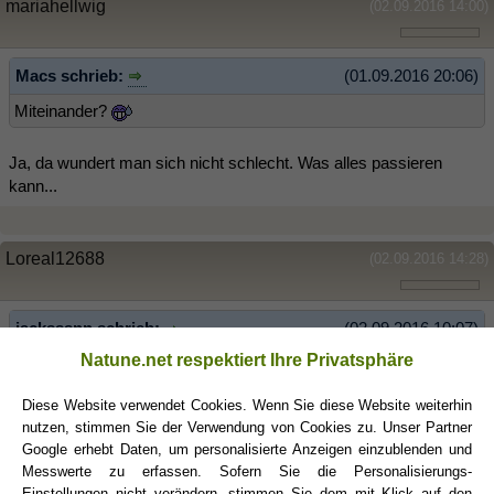
mariahellwig
(02.09.2016 14:00)
Macs schrieb:
(01.09.2016 20:06)
Miteinander?
Ja, da wundert man sich nicht schlecht. Was alles passieren
kann...
Loreal12688
(02.09.2016 14:28)
jacksssnn schrieb:
(02.09.2016 10:07)
Natune.net respektiert Ihre Privatsphäre
Irgendwie hab ich das Gefühl, dass es bei uns zwei genau
umgekehrt ist.
Diese Website verwendet Cookies. Wenn Sie diese Website weiterhin
Ich der Zwilling klammer komischerweise zu viel und mein
nutzen, stimmen Sie der Verwendung von Cookies zu. Unser Partner
Partner der Skorpion wenig bis garnicht.
Google erhebt Daten, um personalisierte Anzeigen einzublenden und
Messwerte zu erfassen. Sofern Sie die Personalisierungs-
Kann ich absolut unterschreiben!
Einstellungen nicht verändern, stimmen Sie dem mit Klick auf den