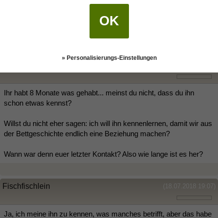
Fischfischlein
(18.07.2018 18:57)
OK
Ich will ihn kennenlernen.
» Personalisierungs-Einstellungen
RedSkorpion87
(18.07.2018 18:59)
Ihr habt 8 Monate was gehabt... meinst du nicht, dass du ihn
schon etwas kennst?
Willst du nicht eher sagen: ich will ihn kennenlernen, damit wir aus
der Bettgeschichte endlich eine Beziehung machen?
Wann war denn euer letzter Kontakt? Also wie lange ist es her?
Fischfischlein
(18.07.2018 19:07)
Ja, ich meine ihn zu kennen, was manches betrifft, aber das habe