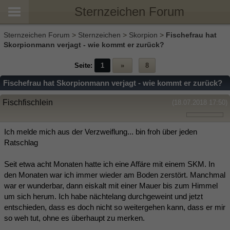
Sternzeichen Forum
Sternzeichen Forum
>
Sternzeichen
>
Skorpion
>
Fischefrau hat
Skorpionmann verjagt - wie kommt er zurück?
Seite:
1
»
8
Fischefrau hat Skorpionmann verjagt - wie kommt er zurück?
Fischfischlein
(18.07.2018 17:50)
Ich melde mich aus der Verzweiflung... bin froh über jeden
Ratschlag
Seit etwa acht Monaten hatte ich eine Affäre mit einem SKM. In
den Monaten war ich immer wieder am Boden zerstört. Manchmal
war er wunderbar, dann eiskalt mit einer Mauer bis zum Himmel
um sich herum. Ich habe nächtelang durchgeweint und jetzt
entschieden, dass es doch nicht so weitergehen kann, dass er mir
so weh tut, ohne es überhaupt zu merken.