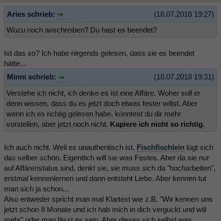
Aries schrieb:
(18.07.2018 19:27)
Wozu noch anschreiben? Du hast es beendet?
Ist das so? Ich habe nirgends gelesen, dass sie es beendet
hätte...
Minni schrieb:
(18.07.2018 19:31)
Verstehe ich nicht, ich denke es ist eine Affäre. Woher soll er
denn wissen, dass du es jetzt doch etwas fester willst. Aber
wenn ich es richtig gelesen habe, könntest du dir mehr
vorstellen, aber jetzt noch nicht.
Kapiere ich nicht so richtig.
Ich auch nicht. Weil es unauthentisch ist.
Fischfischlein
lügt sich
das selber schön. Eigentlich will sie was Festes. Aber da sie nur
auf Affärenstatus sind, denkt sie, sie muss sich da "hocharbeiten",
erstmal kennenlernen und dann entsteht Liebe. Aber kennen tut
man sich ja schon...
Also entweder spricht man mal Klartext wie z.B. "Wir kennen uns
jetzt schon 8 Monate und ich hab mich in dich verguckt und will
mehr" oder man lässt es sein. Aber dieses sich selbst was