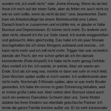
wurden mit „Ich weiß nicht.“ oder „Keine Ahnung. Wenn du da bist
freue ich mich auf der einen Seite, aber du fehlst mir auch nicht so
wie es sein sollte, wenn du nicht da bist.“ usw. beantwortet. Dann
kam ein Arbeitskollege bei einem Betriebsunfall ums Leben.
Danach brach er zusammen und erzählte mir, er glaube er hätte
Burnout und Depressionen. Er könne nicht mehr. Es änderte sich
aber nicht, obwohl ich ihn zur Seite stand. Ich wurde weggestoßen
und gebraucht. Alles gleichzeitig. Das habe ich ein paar Monate
durchgehalten bis ich eines Morgens aufstand und wusste... ich
kann nicht mehr und ich will nicht mehr. Trigger hier war sicherlich
damals der Fisch, der mir schon gefiel als ich ihn damals
kennenlernte (Rote Ampel!!) Ich habe nicht mehr genug Gefühle.
Also verließ ich ihn. Ich weinte, er weinte. Aber wir waren am
Ende. Erst als ich weg war, merkte er dann wie sehr er mich liebt.
Zwei Wochen später wollte er mich wieder. Ich wollte/konnte aber
nicht mehr. Nochmals 9 Monate später, aber er war mehr Bruder
geworden. Ich habe ihn immer in guter Erinnerung behalten, weil
er meine große Liebe war. Aber neben dem Burnout stand auch
noch ein weiteres Damokles-Schwert über uns. Seine Mutter
duldete bei ihren Kindern nur ebenfalls griechische Partner. Ich
lernte die ganze Familie kennen außer sie. Er ist sehr konservativ