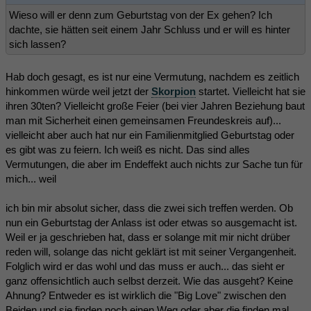
Wieso will er denn zum Geburtstag von der Ex gehen? Ich
dachte, sie hätten seit einem Jahr Schluss und er will es hinter
sich lassen?
Hab doch gesagt, es ist nur eine Vermutung, nachdem es zeitlich
hinkommen würde weil jetzt der
Skorpion
startet. Vielleicht hat sie
ihren 30ten? Vielleicht große Feier (bei vier Jahren Beziehung baut
man mit Sicherheit einen gemeinsamen Freundeskreis auf)...
vielleicht aber auch hat nur ein Familienmitglied Geburtstag oder
es gibt was zu feiern. Ich weiß es nicht. Das sind alles
Vermutungen, die aber im Endeffekt auch nichts zur Sache tun für
mich... weil
ich bin mir absolut sicher, dass die zwei sich treffen werden. Ob
nun ein Geburtstag der Anlass ist oder etwas so ausgemacht ist.
Weil er ja geschrieben hat, dass er solange mit mir nicht drüber
reden will, solange das nicht geklärt ist mit seiner Vergangenheit.
Folglich wird er das wohl und das muss er auch... das sieht er
ganz offensichtlich auch selbst derzeit. Wie das ausgeht? Keine
Ahnung? Entweder es ist wirklich die "Big Love" zwischen den
Beiden und sie finden noch einen Weg oder aber die finden mal