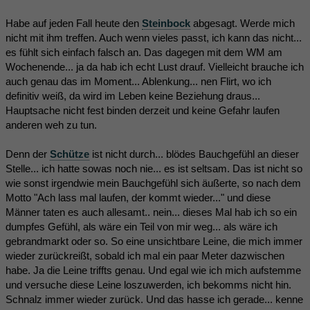
Habe auf jeden Fall heute den
Steinbock
abgesagt. Werde mich
nicht mit ihm treffen. Auch wenn vieles passt, ich kann das nicht...
es fühlt sich einfach falsch an. Das dagegen mit dem WM am
Wochenende... ja da hab ich echt Lust drauf. Vielleicht brauche ich
auch genau das im Moment... Ablenkung... nen Flirt, wo ich
definitiv weiß, da wird im Leben keine Beziehung draus...
Hauptsache nicht fest binden derzeit und keine Gefahr laufen
anderen weh zu tun.
Denn der
Schütze
ist nicht durch... blödes Bauchgefühl an dieser
Stelle... ich hatte sowas noch nie... es ist seltsam. Das ist nicht so
wie sonst irgendwie mein Bauchgefühl sich äußerte, so nach dem
Motto "Ach lass mal laufen, der kommt wieder..." und diese
Männer taten es auch allesamt.. nein... dieses Mal hab ich so ein
dumpfes Gefühl, als wäre ein Teil von mir weg... als wäre ich
gebrandmarkt oder so. So eine unsichtbare Leine, die mich immer
wieder zurückreißt, sobald ich mal ein paar Meter dazwischen
habe. Ja die Leine triffts genau. Und egal wie ich mich aufstemme
und versuche diese Leine loszuwerden, ich bekomms nicht hin.
Schnalz immer wieder zurück. Und das hasse ich gerade... kenne