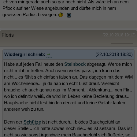
ich von mir gerade auch so gar noch nicht. Als wäre ich an nem
Pflock auf ner Wiese angebunden und dürfte mich in nem
gewissen Radius bewegen.
Floris
(22.10.2018 19:12)
Widdergirl schrieb:
(22.10.2018 18:30)
Habe auf jeden Fall heute den
Steinbock
abgesagt. Werde mich
nicht mit ihm treffen. Auch wenn vieles passt, ich kann das
nicht... es fühlt sich einfach falsch an. Das dagegen mit dem WM
am Wochenende... ja da hab ich echt Lust drauf. Vielleicht
brauche ich auch genau das im Moment... Ablenkung... nen Flirt,
wo ich definitiv weiß, da wird im Leben keine Beziehung draus...
Hauptsache nicht fest binden derzeit und keine Gefahr laufen
anderen weh zu tun.
Denn der
Schütze
ist nicht durch... blödes Bauchgefühl an
dieser Stelle... ich hatte sowas noch nie... es ist seltsam. Das ist
nicht so wie sonst irgendwie mein Bauchgefühl sich äußerte, so