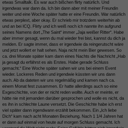
etwas Smalltalk. Es war auch bißchen flirty natürlich. Und
irgendwas war dann da. Ich bin dann aber mit meiner Freundin
weiter und eine Woche später hatte er eine Freundin. War natürlich
etwas perplext, aber okay. Er schrieb mir trotzdem weiterhin ab
und an bei ICQ. Flirty und ich weiß noch ich nannte ihn aufgrund
seines Namens dort „The Saint“ immer „Jaja weißer Ritter“. Habe
aber immer gesagt, wenn du mal wieder frei bist, kannst du dich ja
melden. Er sagte immer, dass er irgendwie da reingerutscht wäre
und jetzt wollert er halt sehen. Naja nicht mein Bier gewesen. So
ca. drei Monate später kam dann eines Nachts die Nachricht „Hab
ja gesagt du erfährst es als Erstes. Habe gerade Schluss
gemacht.“ Eine Woche später sahen wir uns bei einem Event
wieder. Lockeres Reden und irgendwie küssten wir uns dann
auch. Ab da dateten wir uns regelmäßig und kamen nach ca.
einem Monat fest zusammen. Er hatte allerdings auch so eine
Exgeschichte, von der er nicht reden wollte. Auch er meinte, er
hätte nie mit jemanden darüber gesprochen und wolle es nicht, da
es ihn in schlechte Laune versetzt. Die Geschichte habe ich erst
viel später dann irgendwann erzählt bekommen. Ein „Ich liebe
Dich“ kam nach acht Monaten Beziehung. Nach 1 1/4 Jahren hat
er dann auf einmal von heute auf morgen Schluss gemacht. Ich