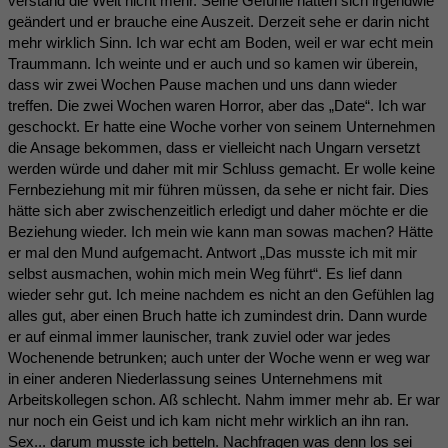
verstand die Welt nicht mehr. Seine Gefühle hätten sich irgendwie
geändert und er brauche eine Auszeit. Derzeit sehe er darin nicht
mehr wirklich Sinn. Ich war echt am Boden, weil er war echt mein
Traummann. Ich weinte und er auch und so kamen wir überein,
dass wir zwei Wochen Pause machen und uns dann wieder
treffen. Die zwei Wochen waren Horror, aber das „Date“. Ich war
geschockt. Er hatte eine Woche vorher von seinem Unternehmen
die Ansage bekommen, dass er vielleicht nach Ungarn versetzt
werden würde und daher mit mir Schluss gemacht. Er wolle keine
Fernbeziehung mit mir führen müssen, da sehe er nicht fair. Dies
hätte sich aber zwischenzeitlich erledigt und daher möchte er die
Beziehung wieder. Ich mein wie kann man sowas machen? Hätte
er mal den Mund aufgemacht. Antwort „Das musste ich mit mir
selbst ausmachen, wohin mich mein Weg führt“. Es lief dann
wieder sehr gut. Ich meine nachdem es nicht an den Gefühlen lag
alles gut, aber einen Bruch hatte ich zumindest drin. Dann wurde
er auf einmal immer launischer, trank zuviel oder war jedes
Wochenende betrunken; auch unter der Woche wenn er weg war
in einer anderen Niederlassung seines Unternehmens mit
Arbeitskollegen schon. Aß schlecht. Nahm immer mehr ab. Er war
nur noch ein Geist und ich kam nicht mehr wirklich an ihn ran.
Sex... darum musste ich betteln. Nachfragen was denn los sei