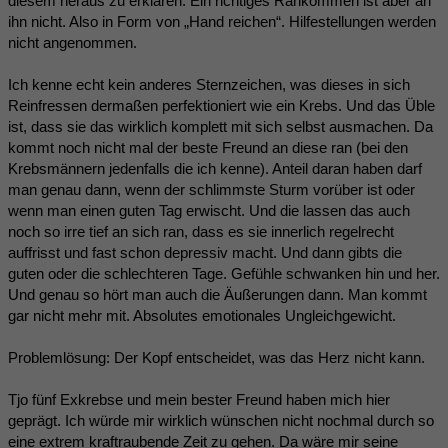
diesem heraus zu erklären. Ein richtiges Rankommen ist aber an
ihn nicht. Also in Form von „Hand reichen“. Hilfestellungen werden
nicht angenommen.
Ich kenne echt kein anderes Sternzeichen, was dieses in sich
Reinfressen dermaßen perfektioniert wie ein Krebs. Und das Üble
ist, dass sie das wirklich komplett mit sich selbst ausmachen. Da
kommt noch nicht mal der beste Freund an diese ran (bei den
Krebsmännern jedenfalls die ich kenne). Anteil daran haben darf
man genau dann, wenn der schlimmste Sturm vorüber ist oder
wenn man einen guten Tag erwischt. Und die lassen das auch
noch so irre tief an sich ran, dass es sie innerlich regelrecht
auffrisst und fast schon depressiv macht. Und dann gibts die
guten oder die schlechteren Tage. Gefühle schwanken hin und her.
Und genau so hört man auch die Äußerungen dann. Man kommt
gar nicht mehr mit. Absolutes emotionales Ungleichgewicht.
Problemlösung: Der Kopf entscheidet, was das Herz nicht kann.
Tjo fünf Exkrebse und mein bester Freund haben mich hier
geprägt. Ich würde mir wirklich wünschen nicht nochmal durch so
eine extrem kraftraubende Zeit zu gehen. Da wäre mir seine