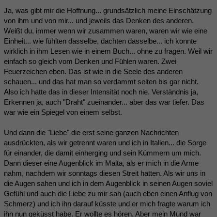
Ja, was gibt mir die Hoffnung... grundsätzlich meine Einschätzung
von ihm und von mir... und jeweils das Denken des anderen.
Weißt du, immer wenn wir zusammen waren, waren wir wie eine
Einheit... wie fühlten dasselbe, dachten dasselbe... ich konnte
wirklich in ihm Lesen wie in einem Buch... ohne zu fragen. Weil wir
einfach so gleich vom Denken und Fühlen waren. Zwei
Feuerzeichen eben. Das ist wie in die Seele des anderen
schauen... und das hat man so verdammt selten bis gar nicht.
Also ich hatte das in dieser Intensität noch nie. Verständnis ja,
Erkennen ja, auch "Draht" zueinander... aber das war tiefer. Das
war wie ein Spiegel von einem selbst.
Und dann die "Liebe" die erst seine ganzen Nachrichten
ausdrückten, als wir getrennt waren und ich in Italien... die Sorge
für einander, die damit einherging und sein Kümmern um mich.
Dann dieser eine Augenblick im Malta, als er mich in die Arme
nahm, nachdem wir sonntags diesen Streit hatten. Als wir uns in
die Augen sahen und ich in dem Augenblick in seinen Augen soviel
Gefühl und auch die Liebe zu mir sah (auch eben einen Anflug von
Schmerz) und ich ihn darauf küsste und er mich fragte warum ich
ihn nun geküsst habe. Er wollte es hören. Aber mein Mund war