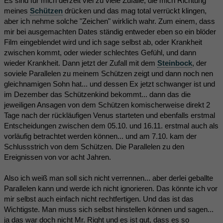
Es sind für mich derzeit viel zu viele Zufälle, die mich Richtung
meines
Schützen
drücken und das mag total verrückt klingen,
aber ich nehme solche "Zeichen" wirklich wahr. Zum einem, dass
mir bei ausgemachten Dates ständig entweder eben so ein blöder
Film eingeblendet wird und ich sage selbst ab, oder Krankheit
zwischen kommt, oder wieder schlechtes Gefühl, und dann
wieder Krankheit. Dann jetzt der Zufall mit dem
Steinbock
, der
soviele Parallelen zu meinem Schützen zeigt und dann noch nen
gleichnamigen Sohn hat... und dessen Ex jetzt schwanger ist und
im Dezember das Schützenkind bekommt... dann das die
jeweiligen Ansagen von dem Schützen komischerweise direkt 2
Tage nach der rückläufigen Venus starteten und ebenfalls erstmal
Entscheidungen zwischen dem 05.10. und 16.11. erstmal auch als
vorläufig betrachtet werden können... und am 7.10. kam der
Schlussstrich von dem Schützen. Die Parallelen zu den
Ereignissen von vor acht Jahren.
Also ich weiß man soll sich nicht verrennen... aber derlei geballte
Parallelen kann und werde ich nicht ignorieren. Das könnte ich vor
mir selbst auch einfach nicht rechtfertigen. Und das ist das
Wichtigste. Man muss sich selbst hinstellen können und sagen...
ja das war doch nicht Mr. Right und es ist gut, dass es so