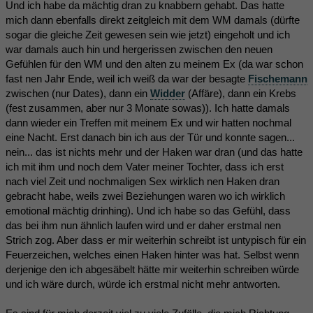
Und ich habe da mächtig dran zu knabbern gehabt. Das hatte
mich dann ebenfalls direkt zeitgleich mit dem WM damals (dürfte
sogar die gleiche Zeit gewesen sein wie jetzt) eingeholt und ich
war damals auch hin und hergerissen zwischen den neuen
Gefühlen für den WM und den alten zu meinem Ex (da war schon
fast nen Jahr Ende, weil ich weiß da war der besagte
Fischemann
zwischen (nur Dates), dann ein
Widder
(Affäre), dann ein Krebs
(fest zusammen, aber nur 3 Monate sowas)). Ich hatte damals
dann wieder ein Treffen mit meinem Ex und wir hatten nochmal
eine Nacht. Erst danach bin ich aus der Tür und konnte sagen...
nein... das ist nichts mehr und der Haken war dran (und das hatte
ich mit ihm und noch dem Vater meiner Tochter, dass ich erst
nach viel Zeit und nochmaligen Sex wirklich nen Haken dran
gebracht habe, weils zwei Beziehungen waren wo ich wirklich
emotional mächtig drinhing). Und ich habe so das Gefühl, dass
das bei ihm nun ähnlich laufen wird und er daher erstmal nen
Strich zog. Aber dass er mir weiterhin schreibt ist untypisch für ein
Feuerzeichen, welches einen Haken hinter was hat. Selbst wenn
derjenige den ich abgesäbelt hätte mir weiterhin schreiben würde
und ich wäre durch, würde ich erstmal nicht mehr antworten.