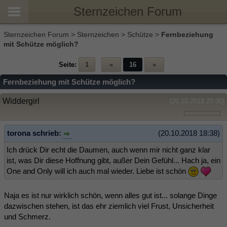
Sternzeichen Forum
Sternzeichen Forum
>
Sternzeichen
>
Schütze
>
Fernbeziehung
mit Schütze möglich?
Seite:
1
«
16
»
Fernbeziehung mit Schütze möglich?
Widdergirl
(20.10.2018 20:00)
torona schrieb:
(20.10.2018 18:38)
Ich drück Dir echt die Daumen, auch wenn mir nicht ganz klar
ist, was Dir diese Hoffnung gibt, außer Dein Gefühl... Hach ja, ein
One and Only will ich auch mal wieder. Liebe ist schön
Naja es ist nur wirklich schön, wenn alles gut ist... solange Dinge
dazwischen stehen, ist das ehr ziemlich viel Frust, Unsicherheit
und Schmerz.