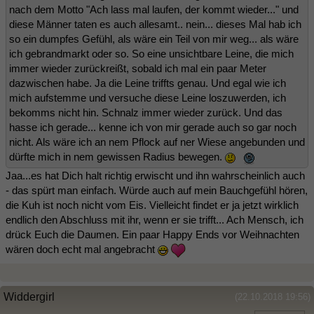
nach dem Motto "Ach lass mal laufen, der kommt wieder..." und
diese Männer taten es auch allesamt.. nein... dieses Mal hab ich
so ein dumpfes Gefühl, als wäre ein Teil von mir weg... als wäre
ich gebrandmarkt oder so. So eine unsichtbare Leine, die mich
immer wieder zurückreißt, sobald ich mal ein paar Meter
dazwischen habe. Ja die Leine triffts genau. Und egal wie ich
mich aufstemme und versuche diese Leine loszuwerden, ich
bekomms nicht hin. Schnalz immer wieder zurück. Und das
hasse ich gerade... kenne ich von mir gerade auch so gar noch
nicht. Als wäre ich an nem Pflock auf ner Wiese angebunden und
dürfte mich in nem gewissen Radius bewegen.
Jaa...es hat Dich halt richtig erwischt und ihn wahrscheinlich auch
- das spürt man einfach. Würde auch auf mein Bauchgefühl hören,
die Kuh ist noch nicht vom Eis. Vielleicht findet er ja jetzt wirklich
endlich den Abschluss mit ihr, wenn er sie trifft... Ach Mensch, ich
drück Euch die Daumen. Ein paar Happy Ends vor Weihnachten
wären doch echt mal angebracht
Widdergirl
(22.10.2018 19:56)