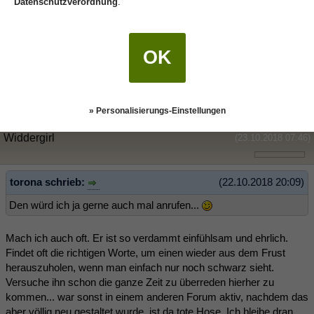
Datenschutzverordnung
.
Widdergirl schrieb:
(22.10.2018 20:07)
Intuition... er sagt selbst von sich, dass sich seine Freunde und
Bekannte immer bisl fürchten, wenn er sowas macht, weil alles
OK
immer wahr geworden ist
Damals hab ich das aber als
"Jaja alter Mann abgetan"
Den würd ich ja gerne auch mal anrufen...
» Personalisierungs-Einstellungen
Widdergirl
(23.10.2018 07:46)
torona schrieb:
(22.10.2018 20:09)
Den würd ich ja gerne auch mal anrufen...
Mach ich auch oft. Er ist so verdammt einfühlsam und ehrlich.
Findet oft die richtigen Worte, um einen wieder aus dem Frust
herauszuholen, wenn man einfach nur noch schwarz sieht.
Versuche ihn schon die ganze Zeit zu überreden hierher zu
kommen... war sonst in einem anderen Forum aktiv, nachdem das
aber völlig neu gestaltet wurde, ist da tote Hose. Ich bleibe dran.