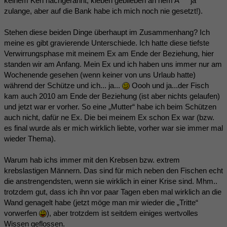
keinem Kerl nachgerannt, kleben geblieben an nem A*** ja
zulange, aber auf die Bank habe ich mich noch nie gesetzt!).
Stehen diese beiden Dinge überhaupt im Zusammenhang? Ich
meine es gibt gravierende Unterschiede. Ich hatte diese tiefste
Verwirrungsphase mit meinem Ex am Ende der Beziehung, hier
standen wir am Anfang. Mein Ex und ich haben uns immer nur am
Wochenende gesehen (wenn keiner von uns Urlaub hatte)
während der Schütze und ich... ja...
Oooh und ja...der Fisch
kam auch 2010 am Ende der Beziehung (ist aber nichts gelaufen)
und jetzt war er vorher. So eine „Mutter“ habe ich beim Schützen
auch nicht, dafür ne Ex. Die bei meinem Ex schon Ex war (bzw.
es final wurde als er mich wirklich liebte, vorher war sie immer mal
wieder Thema).
Warum hab ichs immer mit den Krebsen bzw. extrem
krebslastigen Männern. Das sind für mich neben den Fischen echt
die anstrengendsten, wenn sie wirklich in einer Krise sind. Mhm..
trotzdem gut, dass ich ihn vor paar Tagen eben mal wirklich an die
Wand genagelt habe (jetzt möge man mir wieder die „Tritte“
vorwerfen
), aber trotzdem ist seitdem einiges wertvolles
Wissen geflossen.