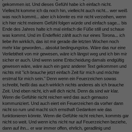
gekommen ist. Und dieses Gefühl habe ich einfach nicht.
Vielleicht komme ich da noch hin, vielleicht auch nicht... wer weiß
was noch kommt... aber ich könnte es mir nicht verzeihen, wenn
ich hier nicht meinem Gefühl folgen würde und einfach sage... bis
Ende des Jahres halte ich mal einfach die Füße still und schaue
was kommt. Und im Endeffekt zählt auch nur eines Torona... ich
liebe ihn wirklich, das ist mir gerade die letzten Wochen noch
mehr klar geworden... absolut bedingungslos. Wäre das nur eine
Verliebtheit von mir gewesen, wäre ich längst weg und ich bin mir
sicher er auch. Und wenn seine Entscheidung damals endgültig
gewesen wäre, wäre auch ein ganz anderer Text gekommen und
nichts mit "ich brauche jetzt einfach Zeit für mich und möchte
erstmal für mich sein." Denn wenn ein Feuerzeichen sowas
schreibt, heißt das auch wirklich nichts anderes als ich brauche
Zeit. Und eben nicht, ich will dich nicht. Denn da sind wir klar.
Wenn die Gefühle nicht reichen wird das auch genauso
kommuniziert. Und auch eiert ein Feuerzeichen da vorher dann
nicht so rum und macht sich ernsthaft Gedanken wie das
funktionieren könnte. Wenn die Gefühle nicht reichen, kommts gar
nicht so weit. Und wenn ichs nicht nur auf Feuerzeichen beziehe,
dann auf ihn... er war immer offen, ehrlich, geradlinig und