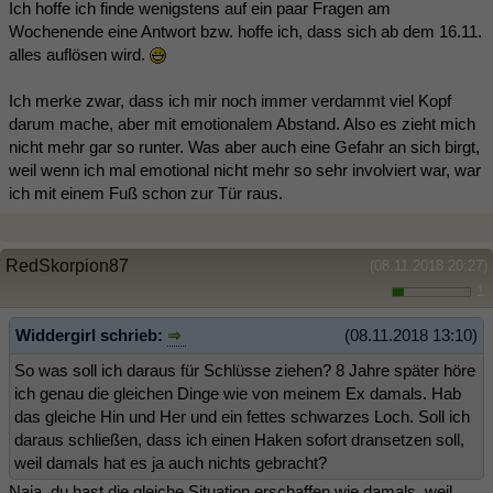
Ich hoffe ich finde wenigstens auf ein paar Fragen am
Wochenende eine Antwort bzw. hoffe ich, dass sich ab dem 16.11.
alles auflösen wird.
Ich merke zwar, dass ich mir noch immer verdammt viel Kopf
darum mache, aber mit emotionalem Abstand. Also es zieht mich
nicht mehr gar so runter. Was aber auch eine Gefahr an sich birgt,
weil wenn ich mal emotional nicht mehr so sehr involviert war, war
ich mit einem Fuß schon zur Tür raus.
RedSkorpion87
(08.11.2018 20:27)
1
Widdergirl schrieb:
(08.11.2018 13:10)
So was soll ich daraus für Schlüsse ziehen? 8 Jahre später höre
ich genau die gleichen Dinge wie von meinem Ex damals. Hab
das gleiche Hin und Her und ein fettes schwarzes Loch. Soll ich
daraus schließen, dass ich einen Haken sofort dransetzen soll,
weil damals hat es ja auch nichts gebracht?
Naja, du hast die gleiche Situation erschaffen wie damals, weil