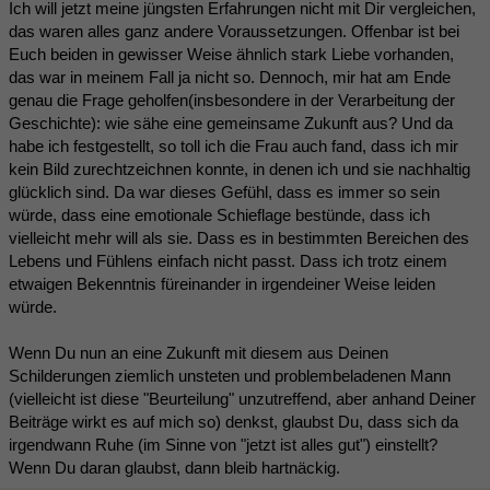
Ich will jetzt meine jüngsten Erfahrungen nicht mit Dir vergleichen,
das waren alles ganz andere Voraussetzungen. Offenbar ist bei
Euch beiden in gewisser Weise ähnlich stark Liebe vorhanden,
das war in meinem Fall ja nicht so. Dennoch, mir hat am Ende
genau die Frage geholfen(insbesondere in der Verarbeitung der
Geschichte): wie sähe eine gemeinsame Zukunft aus? Und da
habe ich festgestellt, so toll ich die Frau auch fand, dass ich mir
kein Bild zurechtzeichnen konnte, in denen ich und sie nachhaltig
glücklich sind. Da war dieses Gefühl, dass es immer so sein
würde, dass eine emotionale Schieflage bestünde, dass ich
vielleicht mehr will als sie. Dass es in bestimmten Bereichen des
Lebens und Fühlens einfach nicht passt. Dass ich trotz einem
etwaigen Bekenntnis füreinander in irgendeiner Weise leiden
würde.
Wenn Du nun an eine Zukunft mit diesem aus Deinen
Schilderungen ziemlich unsteten und problembeladenen Mann
(vielleicht ist diese "Beurteilung" unzutreffend, aber anhand Deiner
Beiträge wirkt es auf mich so) denkst, glaubst Du, dass sich da
irgendwann Ruhe (im Sinne von "jetzt ist alles gut") einstellt?
Wenn Du daran glaubst, dann bleib hartnäckig.