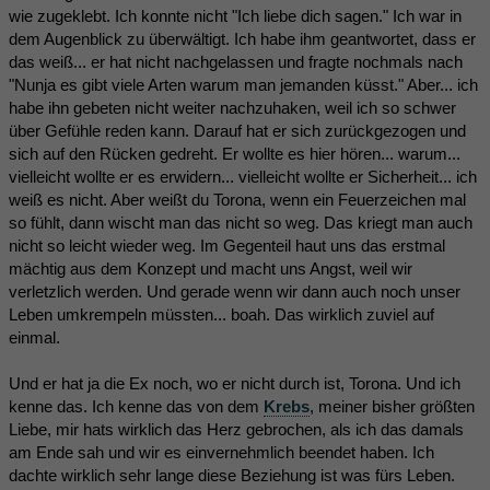
wie zugeklebt. Ich konnte nicht "Ich liebe dich sagen." Ich war in
dem Augenblick zu überwältigt. Ich habe ihm geantwortet, dass er
das weiß... er hat nicht nachgelassen und fragte nochmals nach
"Nunja es gibt viele Arten warum man jemanden küsst." Aber... ich
habe ihn gebeten nicht weiter nachzuhaken, weil ich so schwer
über Gefühle reden kann. Darauf hat er sich zurückgezogen und
sich auf den Rücken gedreht. Er wollte es hier hören... warum...
vielleicht wollte er es erwidern... vielleicht wollte er Sicherheit... ich
weiß es nicht. Aber weißt du Torona, wenn ein Feuerzeichen mal
so fühlt, dann wischt man das nicht so weg. Das kriegt man auch
nicht so leicht wieder weg. Im Gegenteil haut uns das erstmal
mächtig aus dem Konzept und macht uns Angst, weil wir
verletzlich werden. Und gerade wenn wir dann auch noch unser
Leben umkrempeln müssten... boah. Das wirklich zuviel auf
einmal.
Und er hat ja die Ex noch, wo er nicht durch ist, Torona. Und ich
kenne das. Ich kenne das von dem
Krebs
, meiner bisher größten
Liebe, mir hats wirklich das Herz gebrochen, als ich das damals
am Ende sah und wir es einvernehmlich beendet haben. Ich
dachte wirklich sehr lange diese Beziehung ist was fürs Leben.