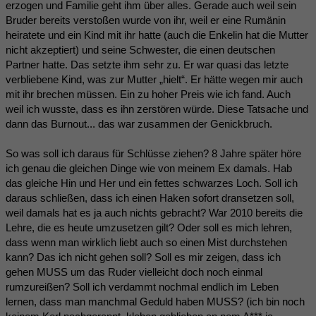
erzogen und Familie geht ihm über alles. Gerade auch weil sein
Bruder bereits verstoßen wurde von ihr, weil er eine Rumänin
heiratete und ein Kind mit ihr hatte (auch die Enkelin hat die Mutter
nicht akzeptiert) und seine Schwester, die einen deutschen
Partner hatte. Das setzte ihm sehr zu. Er war quasi das letzte
verbliebene Kind, was zur Mutter „hielt“. Er hätte wegen mir auch
mit ihr brechen müssen. Ein zu hoher Preis wie ich fand. Auch
weil ich wusste, dass es ihn zerstören würde. Diese Tatsache und
dann das Burnout... das war zusammen der Genickbruch.
So was soll ich daraus für Schlüsse ziehen? 8 Jahre später höre
ich genau die gleichen Dinge wie von meinem Ex damals. Hab
das gleiche Hin und Her und ein fettes schwarzes Loch. Soll ich
daraus schließen, dass ich einen Haken sofort dransetzen soll,
weil damals hat es ja auch nichts gebracht? War 2010 bereits die
Lehre, die es heute umzusetzen gilt? Oder soll es mich lehren,
dass wenn man wirklich liebt auch so einen Mist durchstehen
kann? Das ich nicht gehen soll? Soll es mir zeigen, dass ich
gehen MUSS um das Ruder vielleicht doch noch einmal
rumzureißen? Soll ich verdammt nochmal endlich im Leben
lernen, dass man manchmal Geduld haben MUSS? (ich bin noch