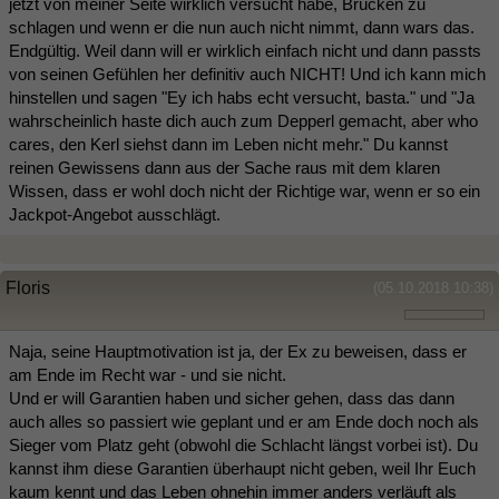
jetzt von meiner Seite wirklich versucht habe, Brücken zu
schlagen und wenn er die nun auch nicht nimmt, dann wars das.
Endgültig. Weil dann will er wirklich einfach nicht und dann passts
von seinen Gefühlen her definitiv auch NICHT! Und ich kann mich
hinstellen und sagen "Ey ich habs echt versucht, basta." und "Ja
wahrscheinlich haste dich auch zum Depperl gemacht, aber who
cares, den Kerl siehst dann im Leben nicht mehr." Du kannst
reinen Gewissens dann aus der Sache raus mit dem klaren
Wissen, dass er wohl doch nicht der Richtige war, wenn er so ein
Jackpot-Angebot ausschlägt.
Floris
(05.10.2018 10:38)
Naja, seine Hauptmotivation ist ja, der Ex zu beweisen, dass er
am Ende im Recht war - und sie nicht.
Und er will Garantien haben und sicher gehen, dass das dann
auch alles so passiert wie geplant und er am Ende doch noch als
Sieger vom Platz geht (obwohl die Schlacht längst vorbei ist). Du
kannst ihm diese Garantien überhaupt nicht geben, weil Ihr Euch
kaum kennt und das Leben ohnehin immer anders verläuft als