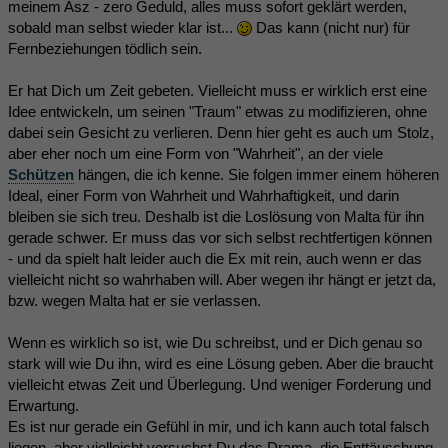
meinem Asz - zero Geduld, alles muss sofort geklärt werden,
sobald man selbst wieder klar ist...
Das kann (nicht nur) für
Fernbeziehungen tödlich sein.
Er hat Dich um Zeit gebeten. Vielleicht muss er wirklich erst eine
Idee entwickeln, um seinen "Traum" etwas zu modifizieren, ohne
dabei sein Gesicht zu verlieren. Denn hier geht es auch um Stolz,
aber eher noch um eine Form von "Wahrheit", an der viele
Schützen
hängen, die ich kenne. Sie folgen immer einem höheren
Ideal, einer Form von Wahrheit und Wahrhaftigkeit, und darin
bleiben sie sich treu. Deshalb ist die Loslösung von Malta für ihn
gerade schwer. Er muss das vor sich selbst rechtfertigen können
- und da spielt halt leider auch die Ex mit rein, auch wenn er das
vielleicht nicht so wahrhaben will. Aber wegen ihr hängt er jetzt da,
bzw. wegen Malta hat er sie verlassen.
Wenn es wirklich so ist, wie Du schreibst, und er Dich genau so
stark will wie Du ihn, wird es eine Lösung geben. Aber die braucht
vielleicht etwas Zeit und Überlegung. Und weniger Forderung und
Erwartung.
Es ist nur gerade ein Gefühl in mir, und ich kann auch total falsch
liegen, aber vielleicht versuchst Du das Drama, die Enttäuschung