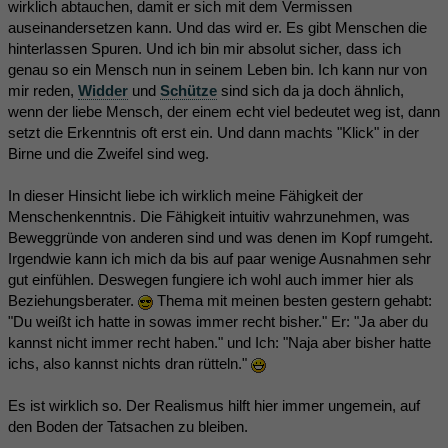
wirklich abtauchen, damit er sich mit dem Vermissen
auseinandersetzen kann. Und das wird er. Es gibt Menschen die
hinterlassen Spuren. Und ich bin mir absolut sicher, dass ich
genau so ein Mensch nun in seinem Leben bin. Ich kann nur von
mir reden,
Widder
und
Schütze
sind sich da ja doch ähnlich,
wenn der liebe Mensch, der einem echt viel bedeutet weg ist, dann
setzt die Erkenntnis oft erst ein. Und dann machts "Klick" in der
Birne und die Zweifel sind weg.
In dieser Hinsicht liebe ich wirklich meine Fähigkeit der
Menschenkenntnis. Die Fähigkeit intuitiv wahrzunehmen, was
Beweggründe von anderen sind und was denen im Kopf rumgeht.
Irgendwie kann ich mich da bis auf paar wenige Ausnahmen sehr
gut einfühlen. Deswegen fungiere ich wohl auch immer hier als
Beziehungsberater.
Thema mit meinen besten gestern gehabt:
"Du weißt ich hatte in sowas immer recht bisher." Er: "Ja aber du
kannst nicht immer recht haben." und Ich: "Naja aber bisher hatte
ichs, also kannst nichts dran rütteln."
Es ist wirklich so. Der Realismus hilft hier immer ungemein, auf
den Boden der Tatsachen zu bleiben.