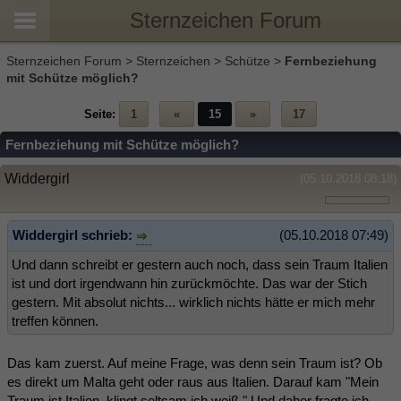
Sternzeichen Forum
Sternzeichen Forum
>
Sternzeichen
>
Schütze
>
Fernbeziehung
mit Schütze möglich?
Seite:
1
«
15
»
17
Fernbeziehung mit Schütze möglich?
Widdergirl
(05.10.2018 08:18)
Widdergirl schrieb:
(05.10.2018 07:49)
Und dann schreibt er gestern auch noch, dass sein Traum Italien
ist und dort irgendwann hin zurückmöchte. Das war der Stich
gestern. Mit absolut nichts... wirklich nichts hätte er mich mehr
treffen können.
Das kam zuerst. Auf meine Frage, was denn sein Traum ist? Ob
es direkt um Malta geht oder raus aus Italien. Darauf kam "Mein
Traum ist Italien, klingt seltsam ich weiß." Und daher fragte ich