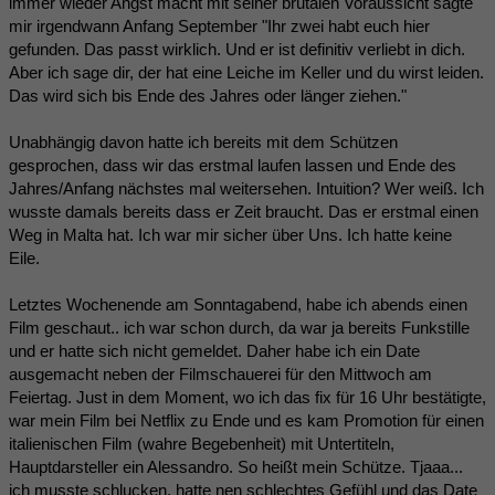
immer wieder Angst macht mit seiner brutalen Voraussicht sagte
mir irgendwann Anfang September "Ihr zwei habt euch hier
gefunden. Das passt wirklich. Und er ist definitiv verliebt in dich.
Aber ich sage dir, der hat eine Leiche im Keller und du wirst leiden.
Das wird sich bis Ende des Jahres oder länger ziehen."
Unabhängig davon hatte ich bereits mit dem Schützen
gesprochen, dass wir das erstmal laufen lassen und Ende des
Jahres/Anfang nächstes mal weitersehen. Intuition? Wer weiß. Ich
wusste damals bereits dass er Zeit braucht. Das er erstmal einen
Weg in Malta hat. Ich war mir sicher über Uns. Ich hatte keine
Eile.
Letztes Wochenende am Sonntagabend, habe ich abends einen
Film geschaut.. ich war schon durch, da war ja bereits Funkstille
und er hatte sich nicht gemeldet. Daher habe ich ein Date
ausgemacht neben der Filmschauerei für den Mittwoch am
Feiertag. Just in dem Moment, wo ich das fix für 16 Uhr bestätigte,
war mein Film bei Netflix zu Ende und es kam Promotion für einen
italienischen Film (wahre Begebenheit) mit Untertiteln,
Hauptdarsteller ein Alessandro. So heißt mein Schütze. Tjaaa...
ich musste schlucken, hatte nen schlechtes Gefühl und das Date