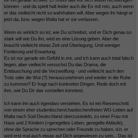
können - und da spielt halt leider auch die Ex mit rein, auch wenn
er das vielleicht nicht so wahrhaben will. Aber wegen ihr hängt er
jetzt da, bzw. wegen Malta hat er sie verlassen.
Wenn es wirklich so ist, wie Du schreibst, und er Dich genau so
stark will wie Du ihn, wird es eine Lösung geben. Aber die
braucht vielleicht etwas Zeit und Überlegung. Und weniger
Forderung und Erwartung.
Es ist nur gerade ein Gefühl in mir, und ich kann auch total falsch
liegen, aber vielleicht versuchst Du das Drama, die
Enttäuschung und die Verzweiflung - und vielleicht auch den
Trotz oder die Wut (?) herauszunehmen und wieder in die Ruhe
zu kommen? Er fragt nach konkreten Dingen. Rede doch mit
ihm, wie Du Dir das vorstellen könntest.
Ich kann ihn auch irgendwo verstehen. Es ist ein Riesenschritt
von einem eher studentischen/chaotischen/freien WG-Leben auf
Malta nach Süd-Deutschland überzusiedeln, zu einer Frau mit
Haus und 2 Kindern (=geregeltes Leben, geregelte Abläufe),
ohne die Sprache zu sprechen oder Freunde zu haben, d.h. er
wird erst mal auch etwas auf Dich angewiesen zu sein... Das ist