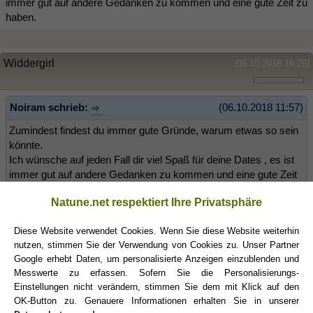
immer gut auf andere Gedanken zu kommen und eine gute Zeit zu
haben.
Widdergirl
(06.10.2018 16:26)
Noiram schrieb:
(06.10.2018 11:57)
Zumindest findest du immer gute Gründe, warum etwas so sein
könnte.
Ich wünsche auf jeden Fall dir viel Spaß für deine Dates , es ist
immer gut auf andere Gedanken zu kommen und eine gute Zeit
zu haben.
Natune.net respektiert Ihre Privatsphäre
Ach weißt du Noiram es ist doch soviel mehr. Der Weg, den ich
Diese Website verwendet Cookies. Wenn Sie diese Website weiterhin
seit April konkret wieder gehe. Ich habe mich mit dem
Fisch
nach
nutzen, stimmen Sie der Verwendung von Cookies zu. Unser Partner
acht Jahren getroffen, weil ich einfach mal wieder auswollte, er
Google erhebt Daten, um personalisierte Anzeigen einzublenden und
war ein Freund für mich, wo ich mir einfach nichts bei dachte.
Messwerte zu erfassen. Sofern Sie die Personalisierungs-
Habe nicht damit gerechnet, dass mein Libido durch die Decke bei
Einstellungen nicht verändern, stimmen Sie dem mit Klick auf den
ihm geht. Das hat mir aber gezeigt, dass ich durchaus
OK-Button zu. Genauere Informationen erhalten Sie in unserer
leidenschaftlich sein kann, es nur paar Jahre verloren hatte. Und