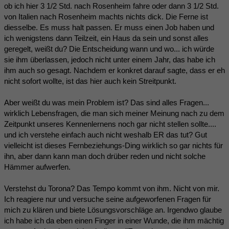
ob ich hier 3 1/2 Std. nach Rosenheim fahre oder dann 3 1/2 Std.
von Italien nach Rosenheim machts nichts dick. Die Ferne ist
diesselbe. Es muss halt passen. Er muss einen Job haben und
ich wenigstens dann Teilzeit, ein Haus da sein und sonst alles
geregelt, weißt du? Die Entscheidung wann und wo... ich würde
sie ihm überlassen, jedoch nicht unter einem Jahr, das habe ich
ihm auch so gesagt. Nachdem er konkret darauf sagte, dass er eh
nicht sofort wollte, ist das hier auch kein Streitpunkt.
Aber weißt du was mein Problem ist? Das sind alles Fragen...
wirklich Lebensfragen, die man sich meiner Meinung nach zu dem
Zeitpunkt unseres Kennenlernens noch gar nicht stellen sollte....
und ich verstehe einfach auch nicht weshalb ER das tut? Gut
vielleicht ist dieses Fernbeziehungs-Ding wirklich so gar nichts für
ihn, aber dann kann man doch drüber reden und nicht solche
Hämmer aufwerfen.
Verstehst du Torona? Das Tempo kommt von ihm. Nicht von mir.
Ich reagiere nur und versuche seine aufgeworfenen Fragen für
mich zu klären und biete Lösungsvorschläge an. Irgendwo glaube
ich habe ich da eben einen Finger in einer Wunde, die ihm mächtig