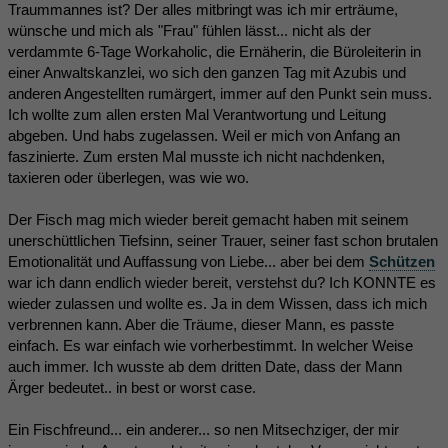
Traummannes ist? Der alles mitbringt was ich mir erträume,
wünsche und mich als "Frau" fühlen lässt... nicht als der
verdammte 6-Tage Workaholic, die Ernäherin, die Büroleiterin in
einer Anwaltskanzlei, wo sich den ganzen Tag mit Azubis und
anderen Angestellten rumärgert, immer auf den Punkt sein muss.
Ich wollte zum allen ersten Mal Verantwortung und Leitung
abgeben. Und habs zugelassen. Weil er mich von Anfang an
faszinierte. Zum ersten Mal musste ich nicht nachdenken,
taxieren oder überlegen, was wie wo.
Der Fisch mag mich wieder bereit gemacht haben mit seinem
unerschüttlichen Tiefsinn, seiner Trauer, seiner fast schon brutalen
Emotionalität und Auffassung von Liebe... aber bei dem
Schützen
war ich dann endlich wieder bereit, verstehst du? Ich KONNTE es
wieder zulassen und wollte es. Ja in dem Wissen, dass ich mich
verbrennen kann. Aber die Träume, dieser Mann, es passte
einfach. Es war einfach wie vorherbestimmt. In welcher Weise
auch immer. Ich wusste ab dem dritten Date, dass der Mann
Ärger bedeutet.. in best or worst case.
Ein Fischfreund... ein anderer... so nen Mitsechziger, der mir