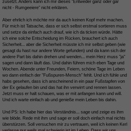
zusetzt. Anders kann ich mir dieses "Entweder ganz oder gar
nicht - Rumgeeiere" nicht erklären.
Aber ehrlich ich möchte mir da auch keinen Kopf mehr machen.
Für mich ist Tatsache, dass er sich selbst erstmal sortieren muss
und setze da einfach auch drauf, wie ich da ticken würde. Hätte
ich eine solche Entscheidung im Rücken, brauchert ich auch
Sicherheit... aber die Sicherheit müsste ich mir selbst geben (wie
gesagt du hast nur andere Worte gefunden) und da kann sich der
andere Part bis dahin drehen und wenden... mein Herz muss "ja"
sagen und dann läuft das. Und dahin führen mich eben Tage und
Wochen. Abende unter Freunden, Feiern, schöne Tage im Leben
wo dann einfach der "Fußspuren-Mensch" fehlt. Und ich fühle und
habs gesehen, dass ich anscheinend in ein paar Fußstapfen von
der Ex gelaufen bin und das hat ihn verwirrt und rennen lassen.
Jetzt muss er halt schauen, was er mit anfangen kann und will.
Und ich warte einfach ab und genieße mein Leben bis dahin.
Und PS: Ich habe hier das Verständnis... sage und zeige es ihm
wie blöde. Rede mit ihm und sage er soll doch einfach mal nichts
überstürzen. Soll versuchen mir zu vertrauen, weil ich keinen Kerl
verlasse nur weils mal schwierig ist im Leben. Dass wir uns