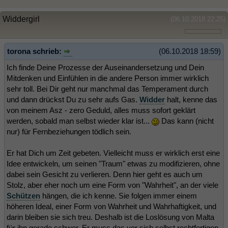
Widdergirl
(06.10.2018 22:25)
torona schrieb:
(06.10.2018 18:59)
Ich finde Deine Prozesse der Auseinandersetzung und Dein
Mitdenken und Einfühlen in die andere Person immer wirklich
sehr toll. Bei Dir geht nur manchmal das Temperament durch
und dann drückst Du zu sehr aufs Gas.
Widder
halt, kenne das
von meinem Asz - zero Geduld, alles muss sofort geklärt
werden, sobald man selbst wieder klar ist...
Das kann (nicht
nur) für Fernbeziehungen tödlich sein.
Er hat Dich um Zeit gebeten. Vielleicht muss er wirklich erst eine
Idee entwickeln, um seinen "Traum" etwas zu modifizieren, ohne
dabei sein Gesicht zu verlieren. Denn hier geht es auch um
Stolz, aber eher noch um eine Form von "Wahrheit", an der viele
Schützen
hängen, die ich kenne. Sie folgen immer einem
höheren Ideal, einer Form von Wahrheit und Wahrhaftigkeit, und
darin bleiben sie sich treu. Deshalb ist die Loslösung von Malta
für ihn gerade schwer. Er muss das vor sich selbst rechtfertigen