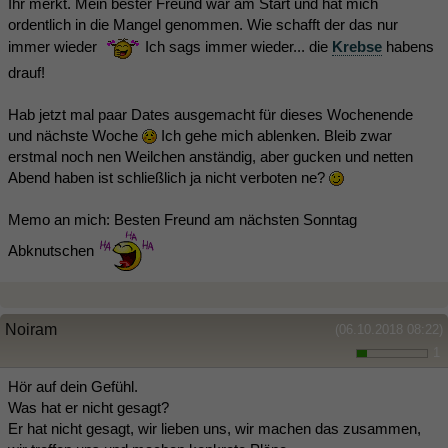
Ihr merkt. Mein bester Freund war am Start und hat mich
ordentlich in die Mangel genommen. Wie schafft der das nur
immer wieder
Ich sags immer wieder... die
Krebse
habens
drauf!
Hab jetzt mal paar Dates ausgemacht für dieses Wochenende
und nächste Woche
Ich gehe mich ablenken. Bleib zwar
erstmal noch nen Weilchen anständig, aber gucken und netten
Abend haben ist schließlich ja nicht verboten ne?
Memo an mich: Besten Freund am nächsten Sonntag
Abknutschen
Noiram
(06.10.2018 08:22)
1
Hör auf dein Gefühl.
Was hat er nicht gesagt?
Er hat nicht gesagt, wir lieben uns, wir machen das zusammen,