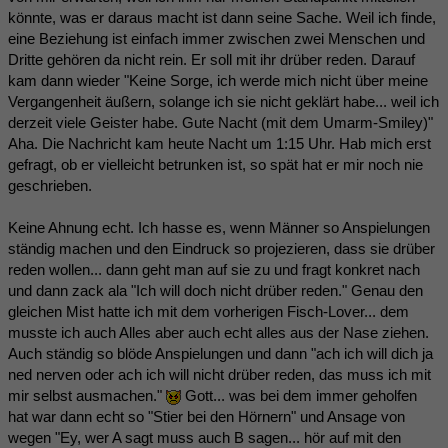
könnte, was er daraus macht ist dann seine Sache. Weil ich finde,
eine Beziehung ist einfach immer zwischen zwei Menschen und
Dritte gehören da nicht rein. Er soll mit ihr drüber reden. Darauf
kam dann wieder "Keine Sorge, ich werde mich nicht über meine
Vergangenheit äußern, solange ich sie nicht geklärt habe... weil ich
derzeit viele Geister habe. Gute Nacht (mit dem Umarm-Smiley)"
Aha. Die Nachricht kam heute Nacht um 1:15 Uhr. Hab mich erst
gefragt, ob er vielleicht betrunken ist, so spät hat er mir noch nie
geschrieben.
Keine Ahnung echt. Ich hasse es, wenn Männer so Anspielungen
ständig machen und den Eindruck so projezieren, dass sie drüber
reden wollen... dann geht man auf sie zu und fragt konkret nach
und dann zack ala "Ich will doch nicht drüber reden." Genau den
gleichen Mist hatte ich mit dem vorherigen Fisch-Lover... dem
musste ich auch Alles aber auch echt alles aus der Nase ziehen.
Auch ständig so blöde Anspielungen und dann "ach ich will dich ja
ned nerven oder ach ich will nicht drüber reden, das muss ich mit
mir selbst ausmachen."
Gott... was bei dem immer geholfen
hat war dann echt so "Stier bei den Hörnern" und Ansage von
wegen "Ey, wer A sagt muss auch B sagen... hör auf mit den