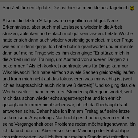
Soo Zeit für nen Update. Das ist hier so mein kleines Tagebuch
Alsooo die letzten 9 Tage waren eigentlich recht gut. Neue
Erkenntnisse, aber auch mal Loslassen, wieder in die Arbeit
stürzen, ablenken und einfach mal gut sein lassen. Letzte Woche
hatte er sich dann auch wieder vorsichtig gemeldet, mit der Frage
wie es mir denn ginge. Ich habe höflich geantwortet und er meinte
dann auf meine Frage wie es ihm denn ginge "Er stürze mich in
die Arbeit und ins Training, um Abstand von anderen Dingen zu
bekommen." Als ich konkret nachfragte was für Dinge kam nur
Wischiwaschi "Ich habe einfach zuviele Sachen gleichzeitig laufen
und kann mich nicht auf das fokussieren was mir wichtig ist (weil
ich es hauptsächlich auch nicht weiß derzeit)" Und so ging das die
Woche weiter... habe meist erst Stunden später geantwortet, weil
mich das schon wieder echt angestrengt hat und ich ehrlich
gesagt auch immer nicht sicher war, ob ich da überhaupt drauf
antworten sollte. Daher habe ich ihm am Freitag auf seine letzte
so komische Anspielungs-Nachricht geschrieben, wenn er über
seine Vergangenheit oder Probleme reden möchte irgendwann, bin
ich da und höre zu. Aber er soll keine Meinung oder Ratschläge
von mir erwarten, weil ich ihm nur meinen Standpunkt mitteilen