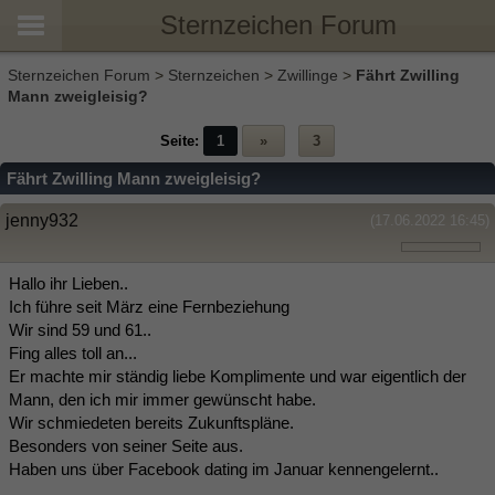
Sternzeichen Forum
Sternzeichen Forum
>
Sternzeichen
>
Zwillinge
>
Fährt Zwilling
Mann zweigleisig?
Seite:
1
»
3
Fährt Zwilling Mann zweigleisig?
jenny932
(17.06.2022 16:45)
Hallo ihr Lieben..
Ich führe seit März eine Fernbeziehung
Wir sind 59 und 61..
Fing alles toll an...
Er machte mir ständig liebe Komplimente und war eigentlich der
Mann, den ich mir immer gewünscht habe.
Wir schmiedeten bereits Zukunftspläne.
Besonders von seiner Seite aus.
Haben uns über Facebook dating im Januar kennengelernt..