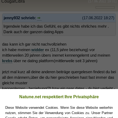
CougarLibra
(17.06.2022 19:01)
jenny932 schrieb:
(17.06.2022 18:27)
Irgendwie habe ich das Gefühl, es gibt nichts ehrliches mehr .
Dank auch der ganzen dating Apps
das kann ich gar nicht nachvollziehen
ich habe meinen
widder
ex (11,5 jahre beziehung) vor
mittlerweilen 20 jahren übers inernet kennengelernt und meinen
krebs
über ne dating plattform(mittlerweile seit 3 jahren)
jetzt mal kurz all deine anderen beiträge quergelesen findest du bei
all den männern,über die du hier geschrieben hast fast immer das
gleiche muster
kennenlernen - beziehung(?) bzw ein paar dates - du bist verliebt -
rückzug der männer
Natune.net respektiert Ihre Privatsphäre
und du weißt so gut wie nie warum...?!
Diese Website verwendet Cookies. Wenn Sie diese Website weiterhin
da würde ich mal ansetzen
nutzen, stimmen Sie der Verwendung von Cookies zu. Unser Partner
ich glaube du kommst real recht bedüftig rüber,und zwar in dem