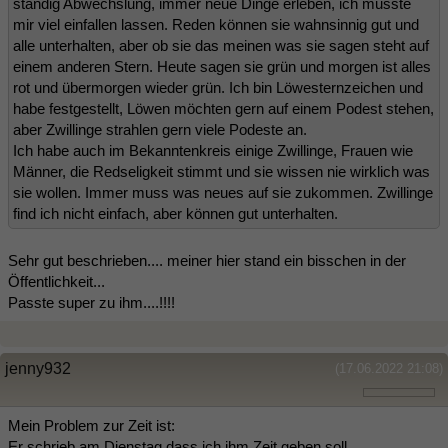
ständig Abwechslung, immer neue Dinge erleben, ich musste
mir viel einfallen lassen. Reden können sie wahnsinnig gut und
alle unterhalten, aber ob sie das meinen was sie sagen steht auf
einem anderen Stern. Heute sagen sie grün und morgen ist alles
rot und übermorgen wieder grün. Ich bin Löwesternzeichen und
habe festgestellt, Löwen möchten gern auf einem Podest stehen,
aber Zwillinge strahlen gern viele Podeste an.
Ich habe auch im Bekanntenkreis einige Zwillinge, Frauen wie
Männer, die Redseligkeit stimmt und sie wissen nie wirklich was
sie wollen. Immer muss was neues auf sie zukommen. Zwillinge
find ich nicht einfach, aber können gut unterhalten.
Sehr gut beschrieben.... meiner hier stand ein bisschen in der
Öffentlichkeit...
Passte super zu ihm....!!!!
jenny932
(17.06.2022 21:08)
Mein Problem zur Zeit ist:
Er schrieb am Dienstag dass ich ihm Zeit geben soll.