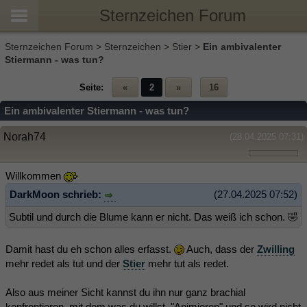
Sternzeichen Forum
Sternzeichen Forum
>
Sternzeichen
>
Stier
>
Ein ambivalenter
Stiermann - was tun?
Seite:
«
2
»
16
Ein ambivalenter Stiermann - was tun?
Norah74
(28.04.2025 07:31)
Willkommen
DarkMoon schrieb:
(27.04.2025 07:52)
Subtil und durch die Blume kann er nicht. Das weiß ich schon. 🤣
Damit hast du eh schon alles erfasst.
Auch, dass der
Zwilling
mehr redet als tut und der
Stier
mehr tut als redet.
Also aus meiner Sicht kannst du ihn nur ganz brachial
konfrontieren, mit dem was du willst. "Animieren" und so wird nicht