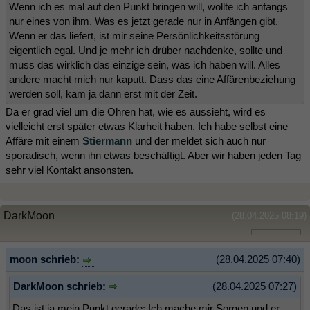
Wenn ich es mal auf den Punkt bringen will, wollte ich anfangs
nur eines von ihm. Was es jetzt gerade nur in Anfängen gibt.
Wenn er das liefert, ist mir seine Persönlichkeitsstörung
eigentlich egal. Und je mehr ich drüber nachdenke, sollte und
muss das wirklich das einzige sein, was ich haben will. Alles
andere macht mich nur kaputt. Dass das eine Affärenbeziehung
werden soll, kam ja dann erst mit der Zeit.
Da er grad viel um die Ohren hat, wie es aussieht, wird es
vielleicht erst später etwas Klarheit haben. Ich habe selbst eine
Affäre mit einem
Stiermann
und der meldet sich auch nur
sporadisch, wenn ihn etwas beschäftigt. Aber wir haben jeden Tag
sehr viel Kontakt ansonsten.
DarkMoon
(28.04.2025 08:19)
moon schrieb:
(28.04.2025 07:40)
DarkMoon schrieb:
(28.04.2025 07:27)
Das ist ja mein Punkt gerade: Ich mache mir Sorgen und er