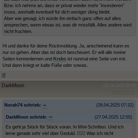
Bzw. ich nehme an, dass er privat wieder mehr "investieren"
muss, weshalb eventuell für dich weniger übrig bleibt.
Aber wie gesagt, ich würde ihn einfach ganz offen auf alles
ansprechen, wenn etwas ist, was dir missfällt. Alles andere wird
nicht fruchten.
Hi und danke für deine Rückmeldung. Ja, anscheinend kann es
nur so gehen. Aber das ist doch bescheuert. Er will alle meine
Seiten kennenlernen und
Krebs
ist nunmal eine Seite von mir.
Und dann kriegt er kalte Füße oder sowas.
DarkMoon
(28.04.2025 08:08)
Norah74 schrieb:
(28.04.2025 07:32)
DarkMoon schrieb:
(27.04.2025 12:55)
Es geht ja Stück für Stück voran. In Mini-Schritten. Und ich
lerne gerade sehr viel über Geduld. 🤷🏻‍♀️ Was ich nicht