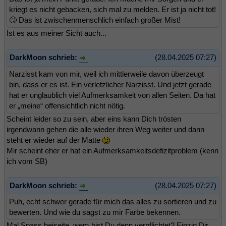
kriegt es nicht gebacken, sich mal zu melden. Er ist ja nicht tot!
🙄 Das ist zwischenmenschlich einfach großer Mist!
Ist es aus meiner Sicht auch...
DarkMoon schrieb:
(28.04.2025 07:27)
Narzisst kam von mir, weil ich mittlerweile davon überzeugt
bin, dass er es ist. Ein verletzlicher Narzisst. Und jetzt gerade
hat er unglaublich viel Aufmerksamkeit von allen Seiten. Da hat
er „meine“ offensichtlich nicht nötig.
Scheint leider so zu sein, aber eins kann Dich trösten
irgendwann gehen die alle wieder ihren Weg weiter und dann
steht er wieder auf der Matte
Mir scheint eher er hat ein Aufmerksamkeitsdefizitproblem (kenn
ich vom SB)
DarkMoon schrieb:
(28.04.2025 07:27)
Puh, echt schwer gerade für mich das alles zu sortieren und zu
bewerten. Und wie du sagst zu mir Farbe bekennen.
Mal Spass beiseite, wem bist Du denn verpflichtet? Einzig Dir