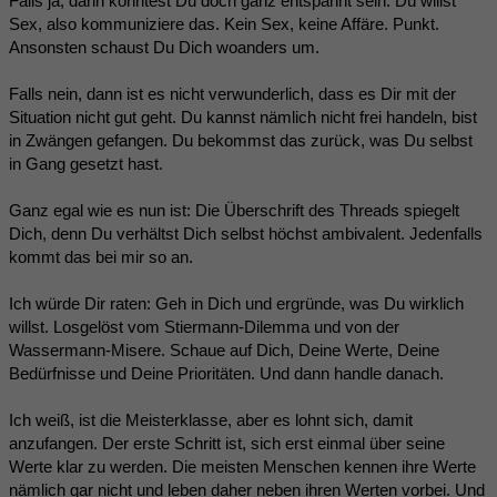
Falls ja, dann könntest Du doch ganz entspannt sein. Du willst
Sex, also kommuniziere das. Kein Sex, keine Affäre. Punkt.
Ansonsten schaust Du Dich woanders um.
Falls nein, dann ist es nicht verwunderlich, dass es Dir mit der
Situation nicht gut geht. Du kannst nämlich nicht frei handeln, bist
in Zwängen gefangen. Du bekommst das zurück, was Du selbst
in Gang gesetzt hast.
Ganz egal wie es nun ist: Die Überschrift des Threads spiegelt
Dich, denn Du verhältst Dich selbst höchst ambivalent. Jedenfalls
kommt das bei mir so an.
Ich würde Dir raten: Geh in Dich und ergründe, was Du wirklich
willst. Losgelöst vom Stiermann-Dilemma und von der
Wassermann-Misere. Schaue auf Dich, Deine Werte, Deine
Bedürfnisse und Deine Prioritäten. Und dann handle danach.
Ich weiß, ist die Meisterklasse, aber es lohnt sich, damit
anzufangen. Der erste Schritt ist, sich erst einmal über seine
Werte klar zu werden. Die meisten Menschen kennen ihre Werte
nämlich gar nicht und leben daher neben ihren Werten vorbei. Und