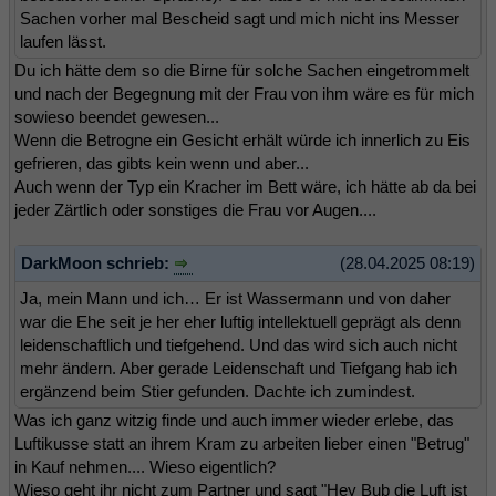
Sachen vorher mal Bescheid sagt und mich nicht ins Messer
laufen lässt.
Du ich hätte dem so die Birne für solche Sachen eingetrommelt
und nach der Begegnung mit der Frau von ihm wäre es für mich
sowieso beendet gewesen...
Wenn die Betrogne ein Gesicht erhält würde ich innerlich zu Eis
gefrieren, das gibts kein wenn und aber...
Auch wenn der Typ ein Kracher im Bett wäre, ich hätte ab da bei
jeder Zärtlich oder sonstiges die Frau vor Augen....
DarkMoon schrieb:
(28.04.2025 08:19)
Ja, mein Mann und ich… Er ist Wassermann und von daher
war die Ehe seit je her eher luftig intellektuell geprägt als denn
leidenschaftlich und tiefgehend. Und das wird sich auch nicht
mehr ändern. Aber gerade Leidenschaft und Tiefgang hab ich
ergänzend beim Stier gefunden. Dachte ich zumindest.
Was ich ganz witzig finde und auch immer wieder erlebe, das
Luftikusse statt an ihrem Kram zu arbeiten lieber einen "Betrug"
in Kauf nehmen.... Wieso eigentlich?
Wieso geht ihr nicht zum Partner und sagt "Hey Bub die Luft ist