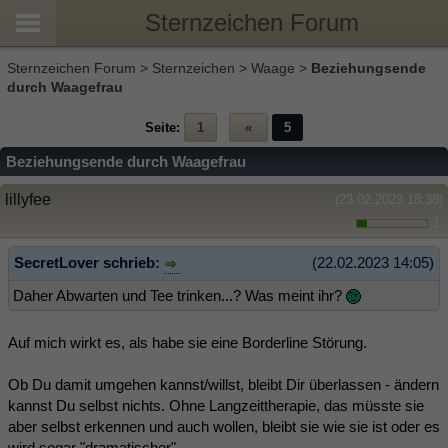
Sternzeichen Forum
Sternzeichen Forum
>
Sternzeichen
>
Waage
>
Beziehungsende
durch Waagefrau
Seite:
1
«
5
Beziehungsende durch Waagefrau
lillyfee
(23.02.2023 18:38)
1
SecretLover schrieb:
(22.02.2023 14:05)
Daher Abwarten und Tee trinken...? Was meint ihr?
Auf mich wirkt es, als habe sie eine Borderline Störung.
Ob Du damit umgehen kannst/willst, bleibt Dir überlassen - ändern
kannst Du selbst nichts. Ohne Langzeittherapie, das müsste sie
aber selbst erkennen und auch wollen, bleibt sie wie sie ist oder es
wird sogar "dramatischer".