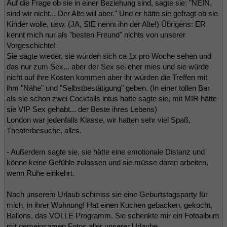
Auf die Frage ob sie in einer Beziehung sind, sagte sie: "NEIN,
sind wir nicht... Der Alte will aber." Und er hätte sie gefragt ob sie
Kinder wolle, usw. (JA, SIE nennt ihn der Alte!) Übrigens: ER
kennt mich nur als "besten Freund" nichts von unserer
Vorgeschichte!
Sie sagte wieder, sie würden sich ca 1x pro Woche sehen und
das nur zum Sex... aber der Sex sei eher mies und sie würde
nicht auf ihre Kosten kommen aber ihr würden die Treffen mit
ihm "Nähe" und "Selbstbestätigung" geben. (In einer tollen Bar
als sie schon zwei Cocktails intus hatte sagte sie, mit MIR hätte
sie VIP Sex gehabt... der Beste ihres Lebens)
London war jedenfalls Klasse, wir hatten sehr viel Spaß,
Theaterbesuche, alles.
- Außerdem sagte sie, sie hätte eine emotionale Distanz und
könne keine Gefühle zulassen und sie müsse daran arbeiten,
wenn Ruhe einkehrt.
Nach unserem Urlaub schmiss sie eine Geburtstagsparty für
mich, in ihrer Wohnung! Hat einen Kuchen gebacken, gekocht,
Ballons, das VOLLE Programm. Sie schenkte mir ein Fotoalbum
mit gemeinsamen Fotos aller unserer Urlaube.