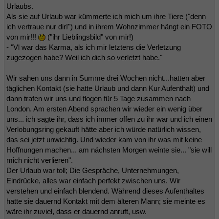
Urlaubs.
Als sie auf Urlaub war kümmerte ich mich um ihre Tiere ("denn
ich vertraue nur dir!") und in ihrem Wohnzimmer hängt ein FOTO
von mir!!!
("ihr Lieblingsbild" von mir!)
- "Vl war das Karma, als ich mir letztens die Verletzung
zugezogen habe? Weil ich dich so verletzt habe."
Wir sahen uns dann in Summe drei Wochen nicht...hatten aber
täglichen Kontakt (sie hatte Urlaub und dann Kur Aufenthalt) und
dann trafen wir uns und flogen für 5 Tage zusammen nach
London. Am ersten Abend sprachen wir wieder ein wenig über
uns... ich sagte ihr, dass ich immer offen zu ihr war und ich einen
Verlobungsring gekauft hätte aber ich würde natürlich wissen,
das sei jetzt unwichtig. Und wieder kam von ihr was mit keine
Hoffnungen machen... am nächsten Morgen weinte sie... "sie will
mich nicht verlieren".
Der Urlaub war toll; Die Gespräche, Unternehmungen,
Eindrücke, alles war einfach perfekt zwischen uns. Wir
verstehen und einfach blendend. Während dieses Aufenthaltes
hatte sie dauernd Kontakt mit dem älteren Mann; sie meinte es
wäre ihr zuviel, dass er dauernd anruft, usw.